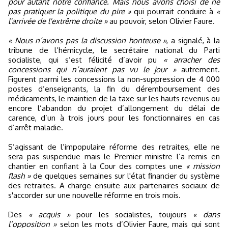
pour autant notre confiance. Mais nous avons choisi de ne
pas pratiquer la politique du pire »
qui pourrait conduire à
«
l'arrivée de l'extrême droite »
au pouvoir, selon Olivier Faure.
« Nous n’avons pas la discussion honteuse »
, a signalé, à la
tribune de l’hémicycle, le secrétaire national du Parti
socialiste, qui s’est félicité d’avoir pu
« arracher des
concessions qui n’auraient pas vu le jour »
autrement.
Figurent parmi les concessions la non-suppression de 4 000
postes d’enseignants, la fin du déremboursement des
médicaments, le maintien de la taxe sur les hauts revenus ou
encore l’abandon du projet d’allongement du délai de
carence, d’un à trois jours pour les fonctionnaires en cas
d’arrêt maladie.
S’agissant de l’impopulaire réforme des retraites, elle ne
sera pas suspendue mais le Premier ministre l’a remis en
chantier en confiant à la Cour des comptes une
« mission
flash »
de quelques semaines sur l'état financier du système
des retraites. A charge ensuite aux partenaires sociaux de
s'accorder sur une nouvelle réforme en trois mois.
Des
« acquis »
pour les socialistes, toujours
« dans
l’opposition »
selon les mots d’Olivier Faure, mais qui sont