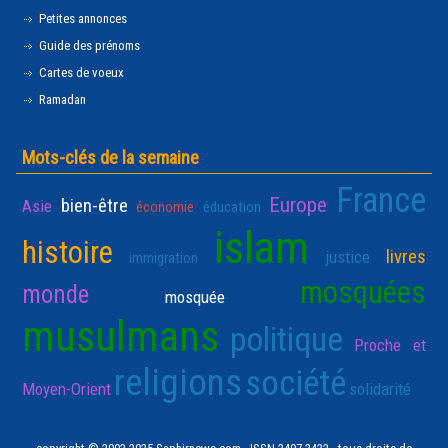
Petites annonces
Guide des prénoms
Cartes de voeux
Ramadan
Mots-clés de la semaine
France
Europe
bien-être
Asie
économie
éducation
islam
histoire
livres
justice
immigration
mosquées
monde
mosquée
musulmans
politique
Proche et
religions
société
Moyen-Orient
solidarité