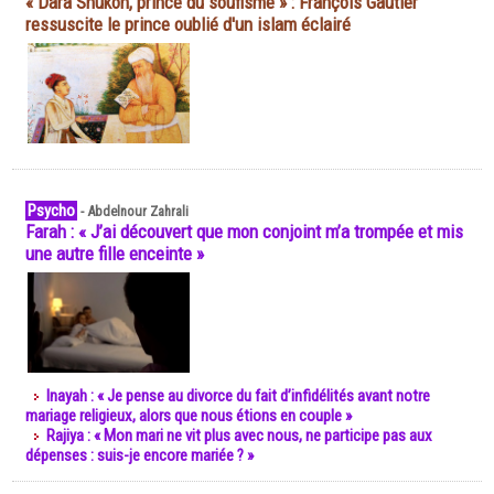
« Dara Shukoh, prince du soufisme » : François Gautier
ressuscite le prince oublié d'un islam éclairé
Psycho
-
Abdelnour Zahrali
Farah : « J’ai découvert que mon conjoint m’a trompée et mis
une autre fille enceinte »
Inayah : « Je pense au divorce du fait d’infidélités avant notre
mariage religieux, alors que nous étions en couple »
Rajiya : « Mon mari ne vit plus avec nous, ne participe pas aux
dépenses : suis-je encore mariée ? »