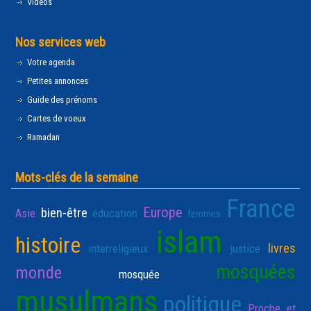
Vidéos
Nos services web
Votre agenda
Petites annonces
Guide des prénoms
Cartes de voeux
Ramadan
Mots-clés de la semaine
France
Europe
bien-être
Asie
éducation
femmes
islam
histoire
livres
interreligieux
justice
mosquées
monde
mosquée
musulmans
politique
Proche et