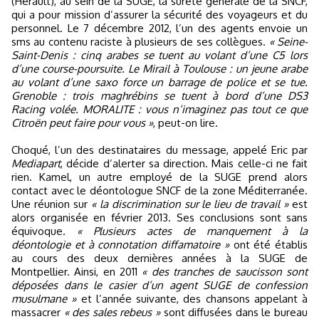
(Hérault), au sein de la SUGE, la sûreté générale de la SNCF,
qui a pour mission d’assurer la sécurité des voyageurs et du
personnel. Le 7 décembre 2012, l’un des agents envoie un
sms au contenu raciste à plusieurs de ses collègues.
« Seine-
Saint-Denis : cinq arabes se tuent au volant d’une C5 lors
d’une course-poursuite. Le Mirail à Toulouse : un jeune arabe
au volant d’une saxo force un barrage de police et se tue.
Grenoble : trois maghrébins se tuent à bord d’une DS3
Racing volée. MORALITE : vous n’imaginez pas tout ce que
Citroën peut faire pour vous »
, peut-on lire.
Choqué, l’un des destinataires du message, appelé Eric par
Mediapart
, décide d’alerter sa direction. Mais celle-ci ne fait
rien. Kamel, un autre employé de la SUGE prend alors
contact avec le déontologue SNCF de la zone Méditerranée.
Une réunion sur
« la discrimination sur le lieu de travail »
est
alors organisée en février 2013. Ses conclusions sont sans
équivoque.
« Plusieurs actes de manquement à la
déontologie et à connotation diffamatoire »
ont été établis
au cours des deux dernières années à la SUGE de
Montpellier. Ainsi, en 2011
« des tranches de saucisson sont
déposées dans le casier d’un agent SUGE de confession
musulmane »
et l’année suivante, des chansons appelant à
massacrer
« des sales rebeus »
sont diffusées dans le bureau