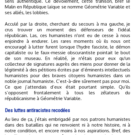
sens authentique. Ce dévoiement, cette trahison, bref le
Malin en République laïque se nomme Géométrie Variable et
ses alliés, les lobbies.
Acculé par la droite, cherchant du secours à ma gauche, je
crus trouver un moment des défenseurs de l'idéal
républicain. Las, ces humanistes n'ont eu de cesse à nous
enjoindre à endurer. Les rares moments où ils nous ont
encouragé à lutter furent lorsque l'hydre fasciste, le démon
capitaliste ou le faux-messie obscurantiste pointait le bout
de son museau. En réalité, je n'étais pour eux qu'un
collecteur de signatures auprès des miens pour donner de la
légitimité à des pétitions écrites par d’éminents intellectuels
humanistes pour des braves citoyens humanistes dans un
noble journal humaniste. C’est-à-dire sûrement pas pour moi.
Ce que j’attendais d’eux était pourtant simple. Qu’ils
s’opposent frontalement à tous les zélateurs du
républicanisme à Géométrie Variable.
Des luttes antiracistes recodées
Au lieu de ça, j’étais embrigadé par nos patrons humanistes
dans des batailles qui ne renvoient ni à notre histoire, ni à
notre condition, et encore moins à nos aspirations. Bref, des