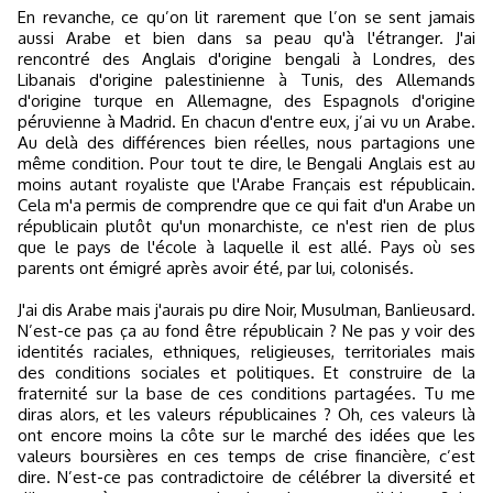
En revanche, ce qu’on lit rarement que l’on se sent jamais
aussi Arabe et bien dans sa peau qu'à l'étranger. J'ai
rencontré des Anglais d'origine bengali à Londres, des
Libanais d'origine palestinienne à Tunis, des Allemands
d'origine turque en Allemagne, des Espagnols d'origine
péruvienne à Madrid. En chacun d'entre eux, j’ai vu un Arabe.
Au delà des différences bien réelles, nous partagions une
même condition. Pour tout te dire, le Bengali Anglais est au
moins autant royaliste que l'Arabe Français est républicain.
Cela m'a permis de comprendre que ce qui fait d'un Arabe un
républicain plutôt qu'un monarchiste, ce n'est rien de plus
que le pays de l'école à laquelle il est allé. Pays où ses
parents ont émigré après avoir été, par lui, colonisés.
J'ai dis Arabe mais j'aurais pu dire Noir, Musulman, Banlieusard.
N’est-ce pas ça au fond être républicain ? Ne pas y voir des
identités raciales, ethniques, religieuses, territoriales mais
des conditions sociales et politiques. Et construire de la
fraternité sur la base de ces conditions partagées. Tu me
diras alors, et les valeurs républicaines ? Oh, ces valeurs là
ont encore moins la côte sur le marché des idées que les
valeurs boursières en ces temps de crise financière, c’est
dire. N’est-ce pas contradictoire de célébrer la diversité et