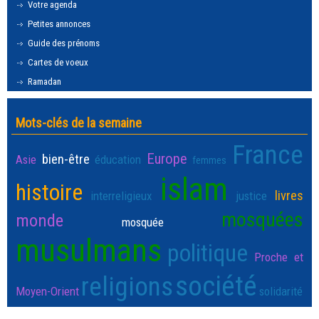
Votre agenda
Petites annonces
Guide des prénoms
Cartes de voeux
Ramadan
Mots-clés de la semaine
France
Europe
bien-être
Asie
éducation
femmes
islam
histoire
livres
interreligieux
justice
mosquées
monde
mosquée
musulmans
politique
Proche et
société
religions
Moyen-Orient
solidarité