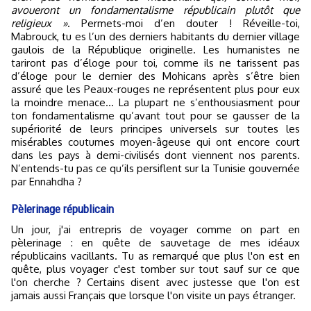
avoueront un fondamentalisme républicain plutôt que
religieux »
. Permets-moi d’en douter ! Réveille-toi,
Mabrouck, tu es l’un des derniers habitants du dernier village
gaulois de la République originelle. Les humanistes ne
tariront pas d’éloge pour toi, comme ils ne tarissent pas
d’éloge pour le dernier des Mohicans après s’être bien
assuré que les Peaux-rouges ne représentent plus pour eux
la moindre menace… La plupart ne s’enthousiasment pour
ton fondamentalisme qu’avant tout pour se gausser de la
supériorité de leurs principes universels sur toutes les
misérables coutumes moyen-âgeuse qui ont encore court
dans les pays à demi-civilisés dont viennent nos parents.
N’entends-tu pas ce qu’ils persiflent sur la Tunisie gouvernée
par Ennahdha ?
Pèlerinage républicain
Un jour, j'ai entrepris de voyager comme on part en
pèlerinage : en quête de sauvetage de mes idéaux
républicains vacillants. Tu as remarqué que plus l'on est en
quête, plus voyager c'est tomber sur tout sauf sur ce que
l'on cherche ? Certains disent avec justesse que l'on est
jamais aussi Français que lorsque l'on visite un pays étranger.