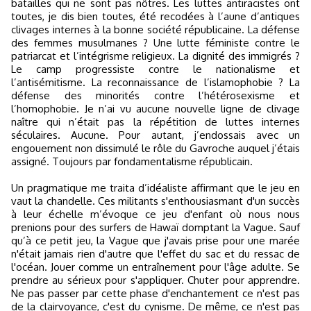
batailles qui ne sont pas nôtres. Les luttes antiracistes ont
toutes, je dis bien toutes, été recodées à l’aune d’antiques
clivages internes à la bonne société républicaine. La défense
des femmes musulmanes ? Une lutte féministe contre le
patriarcat et l’intégrisme religieux. La dignité des immigrés ?
Le camp progressiste contre le nationalisme et
l’antisémitisme. La reconnaissance de l’islamophobie ? La
défense des minorités contre l’hétérosexisme et
l’homophobie. Je n’ai vu aucune nouvelle ligne de clivage
naître qui n’était pas la répétition de luttes internes
séculaires. Aucune. Pour autant, j’endossais avec un
engouement non dissimulé le rôle du Gavroche auquel j’étais
assigné. Toujours par fondamentalisme républicain.
Un pragmatique me traita d’idéaliste affirmant que le jeu en
vaut la chandelle. Ces militants s'enthousiasmant d'un succès
à leur échelle m’évoque ce jeu d'enfant où nous nous
prenions pour des surfers de Hawaï domptant la Vague. Sauf
qu’à ce petit jeu, la Vague que j'avais prise pour une marée
n'était jamais rien d'autre que l'effet du sac et du ressac de
l'océan. Jouer comme un entraînement pour l'âge adulte. Se
prendre au sérieux pour s'appliquer. Chuter pour apprendre.
Ne pas passer par cette phase d'enchantement ce n'est pas
de la clairvoyance, c'est du cynisme. De même, ce n'est pas