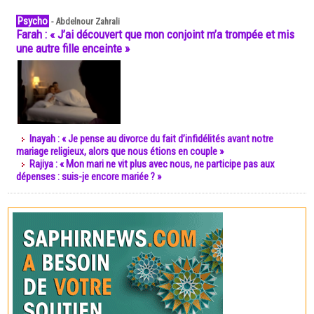
Psycho
-
Abdelnour Zahrali
Farah : « J’ai découvert que mon conjoint m’a trompée et mis
une autre fille enceinte »
Inayah : « Je pense au divorce du fait d’infidélités avant notre
mariage religieux, alors que nous étions en couple »
Rajiya : « Mon mari ne vit plus avec nous, ne participe pas aux
dépenses : suis-je encore mariée ? »