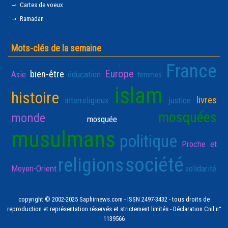
Cartes de voeux
Ramadan
Mots-clés de la semaine
France
Europe
bien-être
Asie
éducation
femmes
islam
histoire
livres
interreligieux
justice
mosquées
monde
mosquée
musulmans
politique
Proche et
société
religions
Moyen-Orient
solidarité
copyright © 2002-2025 Saphirnews.com - ISSN 2497-3432 - tous droits de
reproduction et représentation réservés et strictement limités - Déclaration Cnil n°
1139566