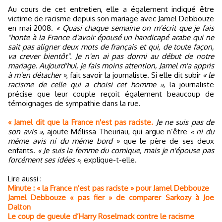
Au cours de cet entretien, elle a également indiqué être
victime de racisme depuis son mariage avec Jamel Debbouze
en mai 2008.
« Quasi chaque semaine on m'écrit que je fais
"honte à la France d'avoir épousé un handicapé arabe qui ne
sait pas aligner deux mots de français et qui, de toute façon,
va crever bientôt". Je n'en ai pas dormi au début de notre
mariage. Aujourd'hui, je fais moins attention, Jamel m'a appris
à m'en détacher »
, fait savoir la journaliste. Si elle dit subir
« le
racisme de celle qui a choisi cet homme »
, la journaliste
précise que leur couple reçoit également beaucoup de
témoignages de sympathie dans la rue.
« Jamel dit que la France n'est pas raciste.
Je ne suis pas de
son avis »
, ajoute Mélissa Theuriau, qui argue n’être
« ni du
même avis ni du même bord »
que le père de ses deux
enfants.
« Je suis la femme du comique, mais je n'épouse pas
forcément ses idées »
, explique-t-elle.
Lire aussi :
Minute : « la France n'est pas raciste » pour Jamel Debbouze
Jamel Debbouze « pas fier » de comparer Sarkozy à Joe
Dalton
Le coup de gueule d’Harry Roselmack contre le racisme