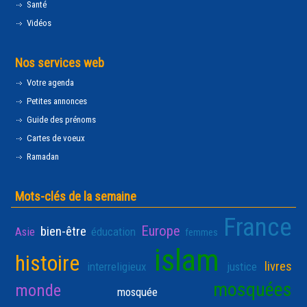
Santé
Vidéos
Nos services web
Votre agenda
Petites annonces
Guide des prénoms
Cartes de voeux
Ramadan
Mots-clés de la semaine
France
Europe
bien-être
Asie
éducation
femmes
islam
histoire
livres
interreligieux
justice
mosquées
monde
mosquée