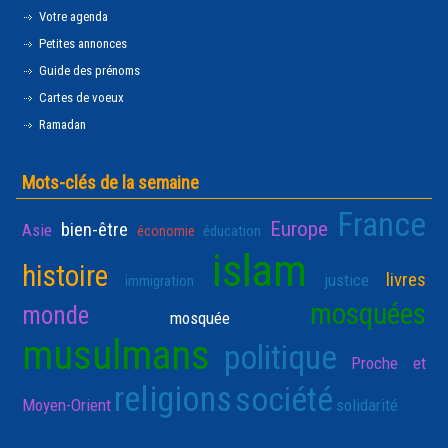
Votre agenda
Petites annonces
Guide des prénoms
Cartes de voeux
Ramadan
Mots-clés de la semaine
France
Europe
bien-être
Asie
économie
éducation
islam
histoire
livres
justice
immigration
mosquées
monde
mosquée
musulmans
politique
Proche et
religions
société
Moyen-Orient
solidarité