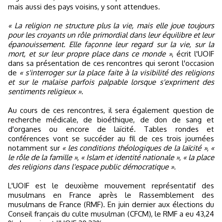
mais aussi des pays voisins, y sont attendues.
« La religion ne structure plus la vie, mais elle joue toujours
pour les croyants un rôle primordial dans leur équilibre et leur
épanouissement. Elle façonne leur regard sur la vie, sur la
mort, et sur leur propre place dans ce monde »
, écrit l'UOIF
dans sa présentation de ces rencontres qui seront l'occasion
de
« s'interroger sur la place faite à la visibilité des religions
et sur le malaise parfois palpable lorsque s'expriment des
sentiments religieux »
.
Au cours de ces rencontres, il sera également question de
recherche médicale, de bioéthique, de don de sang et
d'organes ou encore de laïcité. Tables rondes et
conférences vont se succéder au fil de ces trois journées
notamment sur
« les conditions théologiques de la laïcité »
,
«
le rôle de la famille »
,
« Islam et identité nationale »
,
« la place
des religions dans l'espace public démocratique »
.
L'UOIF est le deuxième mouvement représentatif des
musulmans en France après le Rassemblement des
musulmans de France (RMF). En juin dernier aux élections du
Conseil français du culte musulman (CFCM), le RMF a eu 43,24