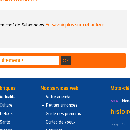
En savoir plus sur cet auteur
ce en chef de Salamnews
briques
Nos services web
Mots-clé
Actualité
Votre agenda
bien
Asie
Culture
Petites annonces
histoir
Débats
Guide des prénoms
Santé
Cartes de voeux
mosquée