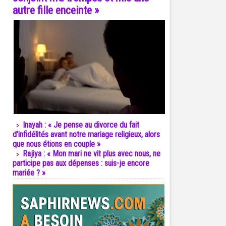
autre fille enceinte »
Inayah : « Je pense au divorce du fait
d’infidélités avant notre mariage religieux, alors
que nous étions en couple »
Rajiya : « Mon mari ne vit plus avec nous, ne
participe pas aux dépenses : suis-je encore
mariée ? »