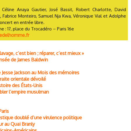
Céline Anaya Gautier, José Bassit, Robert Charlotte, David
, Fabrice Monteiro, Samuel Nja Kwa, Véronique Vial et Adolphe
oncert en entrée libre.
e : 17, place du Trocadéro – Paris 16e
delhomme.fr
vage, c’est bien ; réparer, c’est mieux »
ensée de James Baldwin
de Jesse Jackson au Mois des mémoires
raite orientale dévoilé
stoire des États-Unis
embler l’empire musulman
Paris
istique doublé d’une virulence politique
eur au Quai Branly
fricains-Américains