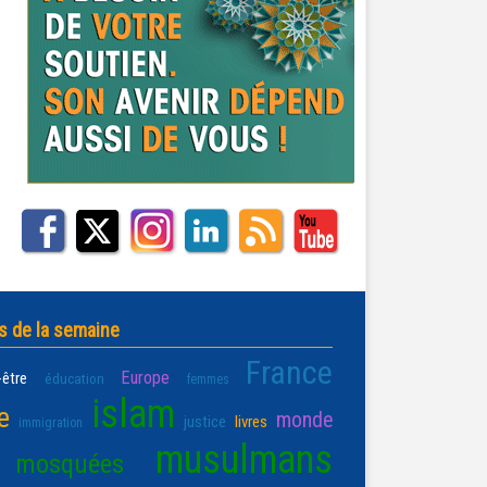
s de la semaine
France
Europe
-être
éducation
femmes
islam
e
monde
justice
livres
immigration
musulmans
mosquées