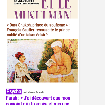
« Dara Shukoh, prince du soufisme » :
François Gautier ressuscite le prince
oublié d'un islam éclairé
Psycho
-
Abdelnour Zahrali
Farah : « J’ai découvert que mon
conjoint m’a trompée et mis une