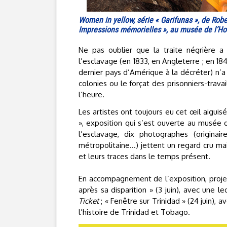
Women in yellow, série « Garifunas », de Robe
Impressions mémorielles », au musée de l’Hom
Ne pas oublier que la traite négrière a 
l’esclavage (en 1833, en Angleterre ; en 184
dernier pays d’Amérique à la décréter) n’a
colonies ou le forçat des prisonniers-trav
l’heure.
Les artistes ont toujours eu cet œil aigui
», exposition qui s’est ouverte au musée
l’esclavage, dix photographes (originai
métropolitaine…) jettent un regard cru ma
et leurs traces dans le temps présent.
En accompagnement de l’exposition, proje
après sa disparition » (3 juin), avec une 
Ticket
; « Fenêtre sur Trinidad » (24 juin),
l’histoire de Trinidad et Tobago.