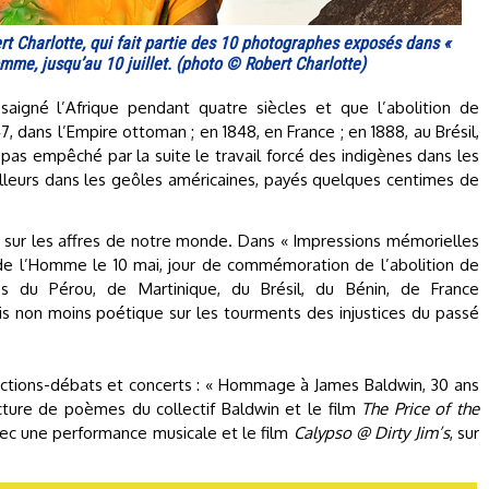
rt Charlotte, qui fait partie des 10 photographes exposés dans «
me, jusqu’au 10 juillet. (photo © Robert Charlotte)
saigné l’Afrique pendant quatre siècles et que l’abolition de
7, dans l’Empire ottoman ; en 1848, en France ; en 1888, au Brésil,
 pas empêché par la suite le travail forcé des indigènes dans les
ailleurs dans les geôles américaines, payés quelques centimes de
sé sur les affres de notre monde. Dans « Impressions mémorielles
 de l’Homme le 10 mai, jour de commémoration de l’abolition de
res du Pérou, de Martinique, du Brésil, du Bénin, de France
is non moins poétique sur les tourments des injustices du passé
ctions-débats et concerts : « Hommage à James Baldwin, 30 ans
lecture de poèmes du collectif Baldwin et le film
The Price of the
 avec une performance musicale et le film
Calypso @ Dirty Jim’s
, sur