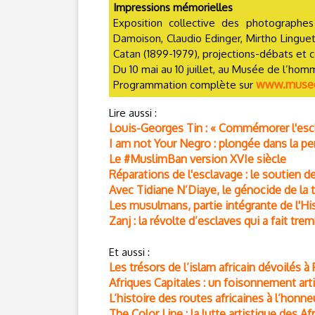
Impressions mémorielles
Exposition collective des photographes 
Damoison, Claudio Edinger, Mirtho Linguet
Catan (1899-1979), projections-débats et c
Du 10 mai au 10 juillet, au Musée de l’homm
www.musee
Programmation complète sur
Lire aussi :
Louis-Georges Tin : « Commémorer l'escla
I am not Your Negro : plongée dans la p
Le #MuslimBan version XVIe siècle
Réparations de l'esclavage : le soutien 
Avec Tidiane N’Diaye, le génocide de la t
Les musulmans, partie intégrante de l'Hi
Zanj : la révolte d’esclaves qui a fait tr
Et aussi :
Les trésors de l’islam africain dévoilés à 
Afriques Capitales : un foisonnement art
L’histoire des routes africaines à l’honn
The Color Line : la lutte artistique des A