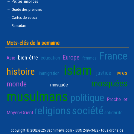
Petites annonces
Guide des prénoms
Cartes de voeux
Ramadan
Mots-clés de la semaine
France
Europe
bien-être
Asie
éducation
femmes
islam
histoire
justice
livres
immigration
mosquées
monde
mosquée
musulmans
politique
Proche et
religions
société
Moyen-Orient
solidarité
copyright © 2002-2025 Saphirnews.com - ISSN 2497-3432 - tous droits de