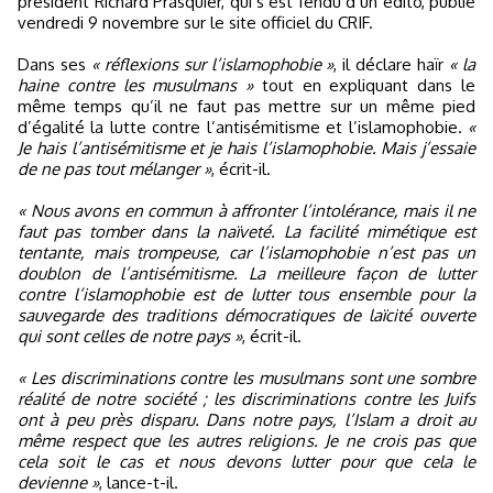
président Richard Prasquier, qui s’est fendu d’un édito, publié
vendredi 9 novembre sur le site officiel du CRIF.
Dans ses
« réflexions sur l’islamophobie »
, il déclare haïr
« la
haine contre les musulmans »
tout en expliquant dans le
même temps qu’il ne faut pas mettre sur un même pied
d’égalité la lutte contre l’antisémitisme et l’islamophobie.
«
Je hais l’antisémitisme et je hais l’islamophobie. Mais j’essaie
de ne pas tout mélanger »
, écrit-il.
« Nous avons en commun à affronter l’intolérance, mais il ne
faut pas tomber dans la naïveté. La facilité mimétique est
tentante, mais trompeuse, car l’islamophobie n’est pas un
doublon de l’antisémitisme. La meilleure façon de lutter
contre l’islamophobie est de lutter tous ensemble pour la
sauvegarde des traditions démocratiques de laïcité ouverte
qui sont celles de notre pays »
, écrit-il.
« Les discriminations contre les musulmans sont une sombre
réalité de notre société ; les discriminations contre les Juifs
ont à peu près disparu. Dans notre pays, l’Islam a droit au
même respect que les autres religions. Je ne crois pas que
cela soit le cas et nous devons lutter pour que cela le
devienne »
, lance-t-il.