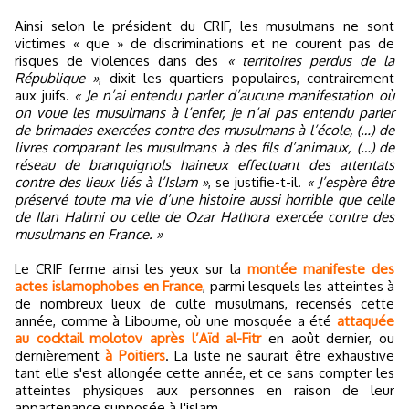
Ainsi selon le président du CRIF, les musulmans ne sont
victimes « que » de discriminations et ne courent pas de
risques de violences dans des
« territoires perdus de la
République »
, dixit les quartiers populaires, contrairement
aux juifs.
« Je n’ai entendu parler d’aucune manifestation où
on voue les musulmans à l’enfer, je n’ai pas entendu parler
de brimades exercées contre des musulmans à l’école, (…) de
livres comparant les musulmans à des fils d’animaux, (…) de
réseau de branquignols haineux effectuant des attentats
contre des lieux liés à l’Islam »
, se justifie-t-il.
« J’espère être
préservé toute ma vie d’une histoire aussi horrible que celle
de Ilan Halimi ou celle de Ozar Hathora exercée contre des
musulmans en France. »
Le CRIF ferme ainsi les yeux sur la
montée manifeste des
actes islamophobes en France
, parmi lesquels les atteintes à
de nombreux lieux de culte musulmans, recensés cette
année, comme à Libourne, où une mosquée a été
attaquée
au cocktail molotov après l’Aïd al-Fitr
en août dernier, ou
dernièrement
à Poitiers
. La liste ne saurait être exhaustive
tant elle s'est allongée cette année, et ce sans compter les
atteintes physiques aux personnes en raison de leur
appartenance supposée à l'islam.