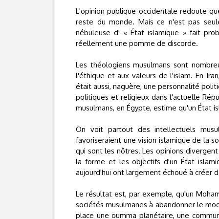
L'opinion publique occidentale redoute q
reste du monde. Mais ce n'est pas seul
nébuleuse d' « État islamique » fait pr
réellement une pomme de discorde.
Les théologiens musulmans sont nombreux 
l'éthique et aux valeurs de l'islam. En Ira
était aussi, naguère, une personnalité politiq
politiques et religieux dans l'actuelle Ré
musulmans, en Égypte, estime qu'un État is
On voit partout des intellectuels mus
favoriseraient une vision islamique de la s
qui sont les nôtres. Les opinions divergent
la forme et les objectifs d'un État islami
aujourd'hui ont largement échoué à créer d
Le résultat est, par exemple, qu'un Mohamed
sociétés musulmanes à abandonner le modèle
place une oumma planétaire, une communau