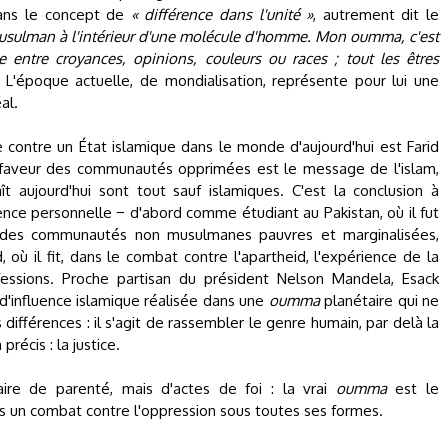
 dans le concept de
« différence dans l'unité »
, autrement dit le
sulman à l'intérieur d'une molécule d'homme. Mon oumma, c'est
e entre croyances, opinions, couleurs ou races ; tout les êtres
L'époque actuelle, de mondialisation, représente pour lui une
al.
 contre un État islamique dans le monde d'aujourd'hui est Farid
n faveur des communautés opprimées est le message de l'islam,
ît aujourd'hui sont tout sauf islamiques. C'est la conclusion à
rience personnelle − d'abord comme étudiant au Pakistan, où il fut
 des communautés non musulmanes pauvres et marginalisées,
où il fit, dans le combat contre l'apartheid, l'expérience de la
essions. Proche partisan du président Nelson Mandela, Esack
 d'influence islamique réalisée dans une
oumma
planétaire qui ne
ifférences : il s'agit de rassembler le genre humain, par delà la
précis : la justice.
ire de parenté, mais d'actes de foi : la vrai
oumma
est le
s un combat contre l'oppression sous toutes ses formes.