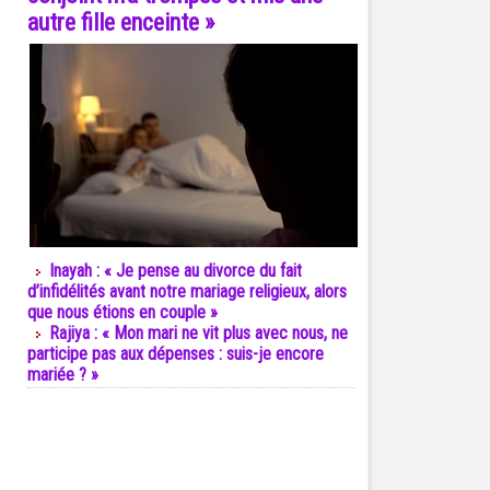
autre fille enceinte »
Inayah : « Je pense au divorce du fait
d’infidélités avant notre mariage religieux, alors
que nous étions en couple »
Rajiya : « Mon mari ne vit plus avec nous, ne
participe pas aux dépenses : suis-je encore
mariée ? »