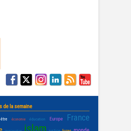
s de la semaine
France
Europe
-être
éducation
économie
islam
e
monde
justice
livres