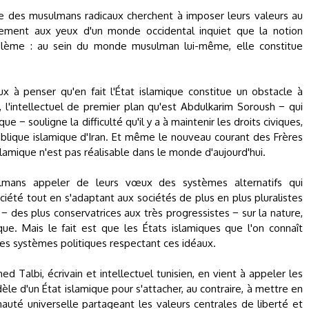
ue des musulmans radicaux cherchent à imposer leurs valeurs au
ement aux yeux d'un monde occidental inquiet que la notion
oblème : au sein du monde musulman lui-même, elle constitue
à penser qu'en fait l'État islamique constitue un obstacle à
n, l'intellectuel de premier plan qu'est Abdulkarim Soroush − qui
ue − souligne la difficulté qu'il y a à maintenir les droits civiques,
publique islamique d'Iran. Et même le nouveau courant des Frères
lamique n'est pas réalisable dans le monde d'aujourd'hui.
ulmans appeler de leurs vœux des systèmes alternatifs qui
ociété tout en s'adaptant aux sociétés de plus en plus pluralistes
 − des plus conservatrices aux très progressistes − sur la nature,
que. Mais le fait est que les États islamiques que l'on connaît
es systèmes politiques respectant ces idéaux.
 Talbi, écrivain et intellectuel tunisien, en vient à appeler les
 d'un État islamique pour s'attacher, au contraire, à mettre en
té universelle partageant les valeurs centrales de liberté et