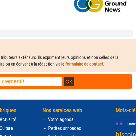
ributeurs extérieurs. Ils expriment leurs opinions et non celles de la
e ou en écrivant à la rédaction via le
formulaire de contact
.
briques
Nos services web
Mots-clé
Actualité
Votre agenda
bien
Asie
Culture
Petites annonces
histoir