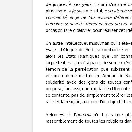
de justice. À ses yeux, l'islam s'incarne
pluralisme.
« Je suis »
, écrit-il,
« un atome mu
l'humanité, et je ne fais aucune différenc
humains sont mes frères et mes sœurs. »
occasion rare d'œuvrer pour réaliser cet idé
Un autre intellectuel musulman qui s'élève
Esack, d'Afrique du Sud : si combattre e
alors les États islamiques que l'on conna
laquelle il est arrivé à partir de son expé
témoin de la persécution que subissent
ensuite comme militant en Afrique du Sud, 
solidarité avec des gens de toutes conf
propose, lui aussi, une modalité différente
se contente pas de simplement tolérer les d
race et la religion, au nom d'un objectif bien 
Selon Esack, l'
oumma
n'est pas une affa
rassemblement de toutes les religions dan