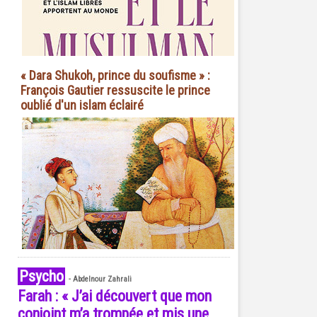
« Dara Shukoh, prince du soufisme » :
François Gautier ressuscite le prince
oublié d'un islam éclairé
Psycho
-
Abdelnour Zahrali
Farah : « J’ai découvert que mon
conjoint m’a trompée et mis une