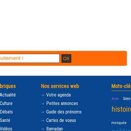
briques
Nos services web
Mots-clé
Actualité
Votre agenda
bien
Asie
Culture
Petites annonces
histoir
Débats
Guide des prénoms
Santé
Cartes de voeux
mosquée
Vidéos
Ramadan