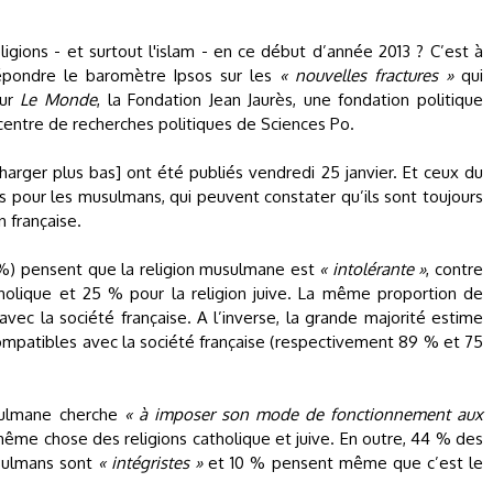
eligions - et surtout l'islam - en ce début d’année 2013 ? C’est à
répondre le baromètre Ipsos sur les
« nouvelles fractures »
qui
our
Le Monde
, la Fondation Jean Jaurès, une fondation politique
e centre de recherches politiques de Sciences Po.
harger plus bas] ont été publiés vendredi 25 janvier. Et ceux du
es pour les musulmans, qui peuvent constater qu’ils sont toujours
 française.
74 %) pensent que la religion musulmane est
« intolérante »
, contre
holique et 25 % pour la religion juive. La même proportion de
avec la société française. A l’inverse, la grande majorité estime
 compatibles avec la société française (respectivement 89 % et 75
sulmane cherche
« à imposer son mode de fonctionnement aux
même chose des religions catholique et juive. En outre, 44 % des
sulmans sont
« intégristes »
et 10 % pensent même que c’est le