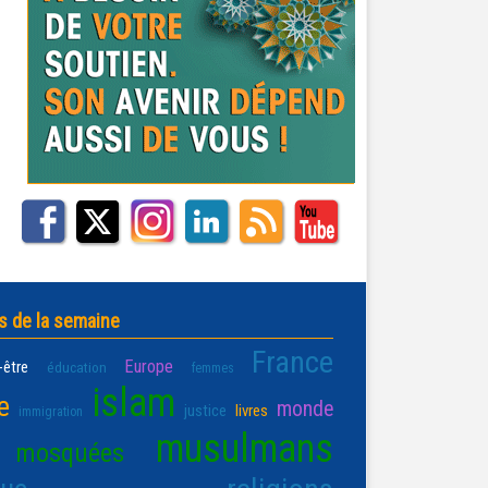
s de la semaine
France
Europe
-être
éducation
femmes
islam
e
monde
justice
livres
immigration
musulmans
mosquées