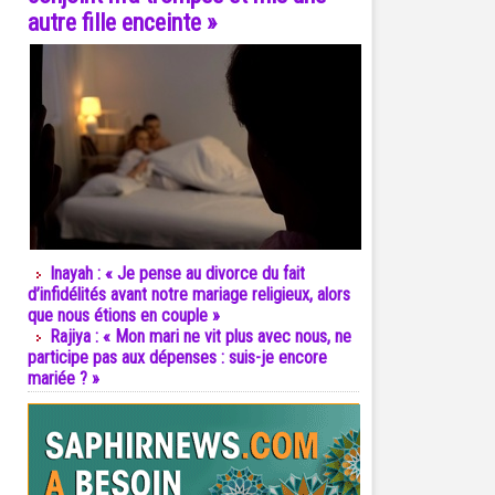
autre fille enceinte »
Inayah : « Je pense au divorce du fait
d’infidélités avant notre mariage religieux, alors
que nous étions en couple »
Rajiya : « Mon mari ne vit plus avec nous, ne
participe pas aux dépenses : suis-je encore
mariée ? »