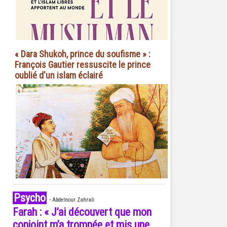
« Dara Shukoh, prince du soufisme » :
François Gautier ressuscite le prince
oublié d'un islam éclairé
Psycho
-
Abdelnour Zahrali
Farah : « J’ai découvert que mon
conjoint m’a trompée et mis une