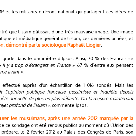
P et les militants du Front national qui partagent ces idées de
ré que l’islam pâtissait d’une très mauvaise image. Une image
litique et médiatique général de l'islam, ces dernières années, et
on, démontré par le sociologue Raphaël Liogier
.
r grade dans le baromètre d’Ipsos. Ainsi, 70 % des Français se
« il y a trop d’étrangers en France »
. 67 % d’entre eux pensent
mme avant »
.
effectué auprès d'un échantillon de 1 016 sondés. Mais les
t l’opinion publique française pessimiste et inquiète depuis
ête annuelle de plus en plus défiante. On la mesure maintenant
 rejet profond de l’Islam »
, commente Ipsos.
surer les musulmans, après une année 2012 marquée par la
s de ce sondage ont été rendus publics au moment où l’Union des
 prépare, le 2 février 2012 au Palais des Congrès de Paris, son