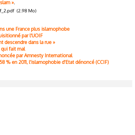
islam »
.
f_2.pdf
(2.98 Mo)
ans une France plus islamophobe
uisitionné par l'UOIF
t descendre dans la rue »
qui fait mal
énoncée par Amnesty International
8 % en 2011, l'islamophobie d'Etat dénoncé (CCIF)