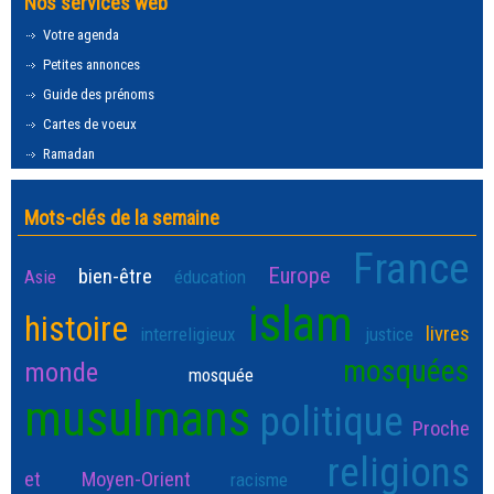
Nos services web
Votre agenda
Petites annonces
Guide des prénoms
Cartes de voeux
Ramadan
Mots-clés de la semaine
France
Europe
bien-être
Asie
éducation
islam
histoire
livres
interreligieux
justice
mosquées
monde
mosquée
musulmans
politique
Proche
religions
et Moyen-Orient
racisme