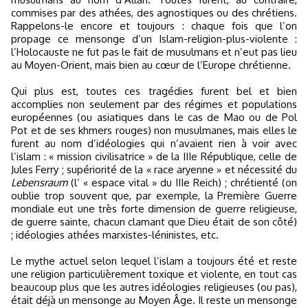
commises par des athées, des agnostiques ou des chrétiens.
Rappelons-le encore et toujours : chaque fois que l’on
propage ce mensonge d’un Islam-religion-plus-violente :
l’Holocauste ne fut pas le fait de musulmans et n’eut pas lieu
au Moyen-Orient, mais bien au cœur de l’Europe chrétienne.
Qui plus est, toutes ces tragédies furent bel et bien
accomplies non seulement par des régimes et populations
européennes (ou asiatiques dans le cas de Mao ou de Pol
Pot et de ses khmers rouges) non musulmanes, mais elles le
furent au nom d’idéologies qui n’avaient rien à voir avec
l’islam : « mission civilisatrice » de la IIIe République, celle de
Jules Ferry ; supériorité de la « race aryenne » et nécessité du
Lebensraum
(l’ « espace vital » du IIIe Reich) ; chrétienté (on
oublie trop souvent que, par exemple, la Première Guerre
mondiale eut une très forte dimension de guerre religieuse,
de guerre sainte, chacun clamant que Dieu était de son côté)
; idéologies athées marxistes-léninistes, etc.
Le mythe actuel selon lequel l’islam a toujours été et reste
une religion particulièrement toxique et violente, en tout cas
beaucoup plus que les autres idéologies religieuses (ou pas),
était déjà un mensonge au Moyen Âge. Il reste un mensonge