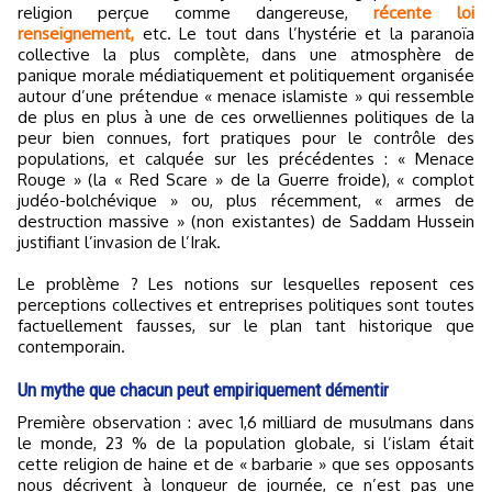
religion perçue comme dangereuse,
récente loi
renseignement,
etc. Le tout dans l’hystérie et la paranoïa
collective la plus complète, dans une atmosphère de
panique morale médiatiquement et politiquement organisée
autour d’une prétendue « menace islamiste » qui ressemble
de plus en plus à une de ces orwelliennes politiques de la
peur bien connues, fort pratiques pour le contrôle des
populations, et calquée sur les précédentes : « Menace
Rouge » (la « Red Scare » de la Guerre froide), « complot
judéo-bolchévique » ou, plus récemment, « armes de
destruction massive » (non existantes) de Saddam Hussein
justifiant l’invasion de l’Irak.
Le problème ? Les notions sur lesquelles reposent ces
perceptions collectives et entreprises politiques sont toutes
factuellement fausses, sur le plan tant historique que
contemporain.
Un mythe que chacun peut empiriquement démentir
Première observation : avec 1,6 milliard de musulmans dans
le monde, 23 % de la population globale, si l’islam était
cette religion de haine et de « barbarie » que ses opposants
nous décrivent à longueur de journée, ce n’est pas une