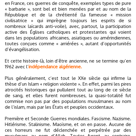
en France, ces guerres de conquête, exemples types de pure
« barbarie », sont bel et bien menées par et au nom de la
République et de la chrétienté (la fameuse « mission
civilisatrice » qui imprègne toujours les esprits de si
nombreux laïcards anti-voile), avec, partout, la participation
active des Églises catholiques et protestantes qui voient
dans les populations africaines, asiatiques ou amérindiennes,
toutes conçues comme « arriérées », autant d’opportunités
d’évangélisation.
Et cette histoire-là, loin d’être ancienne, ne se termine qu’en
1962 avec l’
indépendance algérienne.
Plus généralement, c’est tout le XXe siècle qui infirme la
thèse d’un Islam « religion violente ». En effet, parmi les pires
atrocités historiques qui pullulent tout au long de ce siècle
de sang, et elles furent nombreuses, la quasi-totalité fut
commise non pas par des populations musulmanes au nom
de l’islam, mais par les États et peuples occidentaux.
Première et Seconde Guerres mondiales. Fascisme. Nazisme.
Hitlérisme. Stalinisme. Maoïsme, et on en passe. Aucune de
ces horreurs ne fut déclenchée et perpétrée par des
musulmans au nom d’Allah. Toutes furent, au contraire,