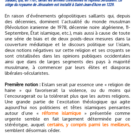
Saladin, qui, en 1187, défait les armées chrétiennes et reprend Jérusalem. Le
siège du royaume de Jérusalem est installé à Saint-Jean-d’Acre en 1229.
En raison d’événements géopolitiques saillants qui, depuis
des décennies, dominent l’actualité du monde musulman
(Révolution iranienne de 1978, décennie noire algérienne, 11-
Septembre, État islamique, etc.), mais aussi à cause de toute
une série de biais et de deux poids-deux mesures dans la
couverture médiatique et le discours politique sur l’islam,
deux notions négatives sur cette religion et ses croyants se
sont cristallisées dans les opinions publiques occidentales
ainsi que dans de larges segments des pays à majorité
musulmane, à commencer par leurs élites et diasporas
libérales-sécularistes.
Première notion : l
’islam serait par essence une « religion de
haine » qui favoriserait la violence, ou du moins qui
l’encouragerait ou la tolérerait plus que les autres religions.
Une grande partie de l’excitation théologique qui agite
aujourd’hui nos politiciens et têtes islamiques pensantes
autour d’une «
réforme islamique
» présentée comme
urgente semble en fait largement déterminée par ce
stéréotype, auquel
certains, y compris parmi les meilleurs,
semblent désormais céder.