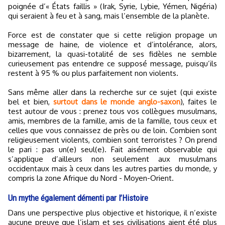
poignée d’« États faillis » (Irak, Syrie, Lybie, Yémen, Nigéria)
qui seraient à feu et à sang, mais l’ensemble de la planète.
Force est de constater que si cette religion propage un
message de haine, de violence et d’intolérance, alors,
bizarrement, la quasi-totalité de ses fidèles ne semble
curieusement pas entendre ce supposé message, puisqu’ils
restent à 95 % ou plus parfaitement non violents.
Sans même aller dans la recherche sur ce sujet (qui existe
bel et bien,
surtout dans le monde anglo-saxon
), faites le
test autour de vous : prenez tous vos collègues musulmans,
amis, membres de la famille, amis de la famille, tous ceux et
celles que vous connaissez de près ou de loin. Combien sont
religieusement violents, combien sont terroristes ? On prend
le pari : pas un(e) seul(e). Fait aisément observable qui
s’applique d’ailleurs non seulement aux musulmans
occidentaux mais à ceux dans les autres parties du monde, y
compris la zone Afrique du Nord - Moyen-Orient.
Un mythe également démenti par l’Histoire
Dans une perspective plus objective et historique, il n’existe
aucune preuve que l’islam et ses civilisations aient été plus