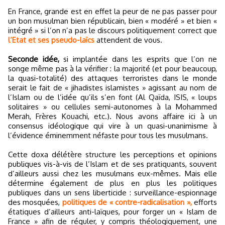
En France, grande est en effet la peur de ne pas passer pour
un bon musulman bien républicain, bien « modéré » et bien «
intégré » si l’on n’a pas le discours politiquement correct que
l’Etat et ses pseudo-laïcs
attendent de vous.
Seconde idée,
si implantée dans les esprits que l’on ne
songe même pas à la vérifier : la majorité (et pour beaucoup,
la quasi-totalité) des attaques terroristes dans le monde
serait le fait de « jihadistes islamistes » agissant au nom de
l’Islam ou de l’idée qu’ils s’en font (Al Qaïda, ISIS, « loups
solitaires » ou cellules semi-autonomes à la Mohammed
Merah, Frères Kouachi, etc.). Nous avons affaire ici à un
consensus idéologique qui vire à un quasi-unanimisme à
l’évidence éminemment néfaste pour tous les musulmans.
Cette doxa délétère structure les perceptions et opinions
publiques vis-à-vis de l’Islam et de ses pratiquants, souvent
d’ailleurs aussi chez les musulmans eux-mêmes. Mais elle
détermine également de plus en plus les politiques
publiques dans un sens liberticide : surveillance-espionnage
des mosquées,
politiques de « contre-radicalisation »,
efforts
étatiques d’ailleurs anti-laïques, pour forger un « Islam de
France » afin de réguler, y compris théologiquement, une