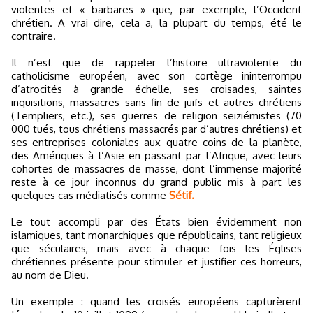
violentes et « barbares » que, par exemple, l’Occident
chrétien. A vrai dire, cela a, la plupart du temps, été le
contraire.
Il n’est que de rappeler l’histoire ultraviolente du
catholicisme européen, avec son cortège ininterrompu
d’atrocités à grande échelle, ses croisades, saintes
inquisitions, massacres sans fin de juifs et autres chrétiens
(Templiers, etc.), ses guerres de religion seiziémistes (70
000 tués, tous chrétiens massacrés par d’autres chrétiens) et
ses entreprises coloniales aux quatre coins de la planète,
des Amériques à l’Asie en passant par l’Afrique, avec leurs
cohortes de massacres de masse, dont l’immense majorité
reste à ce jour inconnus du grand public mis à part les
quelques cas médiatisés comme
Sétif.
Le tout accompli par des États bien évidemment non
islamiques, tant monarchiques que républicains, tant religieux
que séculaires, mais avec à chaque fois les Églises
chrétiennes présente pour stimuler et justifier ces horreurs,
au nom de Dieu.
Un exemple : quand les croisés européens capturèrent