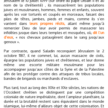
Jérusalem le 10 juillet 1099 (sur ordre du pape Urbain II et au
nom de la chrétienté) , ils massacrèrent les populations
juives et musulmanes, hommes, femmes et enfants, souvent
après les voir torturés et coupés en morceaux, faisant des
piles de têtes, jambes, pieds et mains, comme ils s’en
vantent dans
leurs propres récits,
allant même jusqu’à
remercier Dieu de leur avoir permis de massacrer les
infidèles jusque dans leurs temples et mosquées, où,
dit l’un
d’eux
, « nos chevaux pataugèrent dans le sang jusqu’aux
genoux ».
Par contraste, quand Saladin reconquiert Jérusalem le 2
octobre 1187, il ne commet, lui, aucun massacre de civils,
épargne les populations juives et chrétiennes, et leur donne
même une escorte militaire musulmane pour les
accompagner jusqu’aux côtes de la Syrie et de la Palestine
afin de les protéger contre des attaques de tribus locales,
bandes de brigands ou marchands d’esclaves.
Plus tard, tout au long des XIXe et XXe siècles, les nations de
l’Occident chrétien se distinguent par une compétition
coloniale de nature impérialiste, dont l’ampleur planétaire, la
durée et la brutalité restent sans équivalent dans le monde
islamique, lui-même d’ailleurs objet de cette colonisation. Et