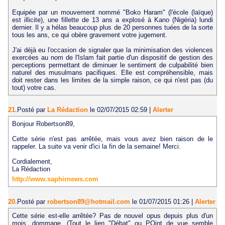
Equipée par un mouvement nommé "Boko Haram" (l'école (laïque)
est illicite), une fillette de 13 ans a explosé à Kano (Nigéria) lundi
dernier. Il y a hélas beaucoup plus de 20 personnes tuées de la sorte
tous les ans, ce qui obère gravement votre jugement.
J'ai déjà eu l'occasion de signaler que la minimisation des violences
exercées au nom de l'Islam fait partie d'un dispositif de gestion des
perceptions permettant de diminuer le sentiment de culpabilité bien
naturel des musulmans pacifiques. Elle est compréhensible, mais
doit rester dans les limites de la simple raison, ce qui n'est pas (du
tout) votre cas.
21.
Posté par
La Rédaction
le 02/07/2015 02:59
|
Alerter
Bonjour Robertson89,
Cette série n'est pas arrêtée, mais vous avez bien raison de le
rappeler. La suite va venir d'ici la fin de la semaine! Merci.
Cordialement,
La Rédaction
http://www.saphirnews.com
20.
Posté par
robertson89@hotmail.com
le 01/07/2015 01:26
|
Alerter
Cette série est-elle arrêtée? Pas de nouvel opus depuis plus d'un
mois, dommage...(Tout le lien "Débat" ou POint de vue semble