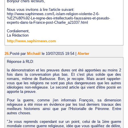
Bonjour chers lecteurs,
Nous vous invitons à lire l'article suivant:
http://www.saphirnews.com/L-islam-religion-violente-2-6-
%E2%80%92-Le-regne-des-intellectuels-faussaires-et-pseudo-
experts-dans-la-France-post-Charlie_a21037.html
Cordialement,
La Rédaction
http://www.saphirnews.com
26.
Posté par
Michaël
le 10/07/2015 19:54
|
Alerter
Réponse à RLD:
la démonstration et les preuves dures ont été apportées au moins 2
fois dans la conversation plus bas. Et c'est plus solide que des
romans, même de Barbusse. Bon, je recopie. Mais avant rappeler-
vous que les religions ne sont pas plus dangereuses que les autres
idéologies non-religieuse. Le second article qui vient d'être posté en
apporte la preuve.
Pour la guerre, comme j'en informais François, sa dimension
religieuse a été mise en évidence par les tout derniers travaux des
meilleurs historiens ainsi que par l'Historialle de Péronne. Entre
autres choses.
"Je vous reprends cependant sur un point, celui de la 1ère guerre
mondiale comme guerre religieuse, idée que vous qualifiez de délire,