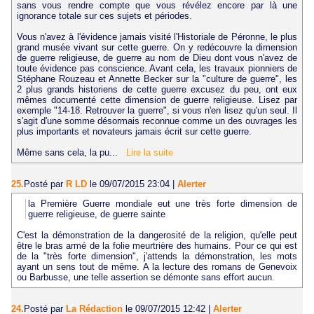
sans vous rendre compte que vous révélez encore par là une
ignorance totale sur ces sujets et périodes.
Vous n'avez à l'évidence jamais visité l'Historiale de Péronne, le plus
grand musée vivant sur cette guerre. On y redécouvre la dimension
de guerre religieuse, de guerre au nom de Dieu dont vous n'avez de
toute évidence pas conscience. Avant cela, les travaux pionniers de
Stéphane Rouzeau et Annette Becker sur la "culture de guerre", les
2 plus grands historiens de cette guerre excusez du peu, ont eux
mêmes documenté cette dimension de guerre religieuse. Lisez par
exemple "14-18. Retrouver la guerre", si vous n'en lisez qu'un seul. Il
s'agit d'une somme désormais reconnue comme un des ouvrages les
plus importants et novateurs jamais écrit sur cette guerre.
Même sans cela, la pu...
Lire la suite
25.
Posté par
R LD
le 09/07/2015 23:04
|
Alerter
la Première Guerre mondiale eut une très forte dimension de
guerre religieuse, de guerre sainte
C'est la démonstration de la dangerosité de la religion, qu'elle peut
être le bras armé de la folie meurtrière des humains. Pour ce qui est
de la "très forte dimension", j'attends la démonstration, les mots
ayant un sens tout de même. A la lecture des romans de Genevoix
ou Barbusse, une telle assertion se démonte sans effort aucun.
24.
Posté par
La Rédaction
le 09/07/2015 12:42
|
Alerter