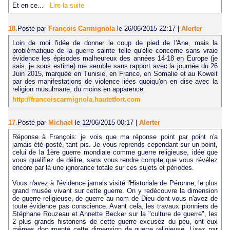
Et en ce...
Lire la suite
18.
Posté par
François Carmignola
le 26/06/2015 22:17
|
Alerter
Loin de moi l'idée de donner le coup de pied de l'Ane, mais la
problématique de la guerre sainte telle qu'elle concerne sans vraie
évidence les épisodes malheureux des années 14-18 en Europe (je
sais, je sous estime) me semble sans rapport avec la journée du 26
Juin 2015, marquée en Tunisie, en France, en Somalie et au Koweit
par des manifestations de violence liées quoiqu'on en dise avec la
religion musulmane, du moins en apparence.
http://francoiscarmignola.hautetfort.com
17.
Posté par
Michael
le 12/06/2015 00:17
|
Alerter
Réponse à François: je vois que ma réponse point par point n'a
jamais été posté, tant pis. Je vous reprends cependant sur un point,
celui de la 1ère guerre mondiale comme guerre religieuse, idée que
vous qualifiez de délire, sans vous rendre compte que vous révélez
encore par là une ignorance totale sur ces sujets et périodes.
Vous n'avez à l'évidence jamais visité l'Historiale de Péronne, le plus
grand musée vivant sur cette guerre. On y redécouvre la dimension
de guerre religieuse, de guerre au nom de Dieu dont vous n'avez de
toute évidence pas conscience. Avant cela, les travaux pionniers de
Stéphane Rouzeau et Annette Becker sur la "culture de guerre", les
2 plus grands historiens de cette guerre excusez du peu, ont eux
mêmes documenté cette dimension de guerre religieuse. Lisez par