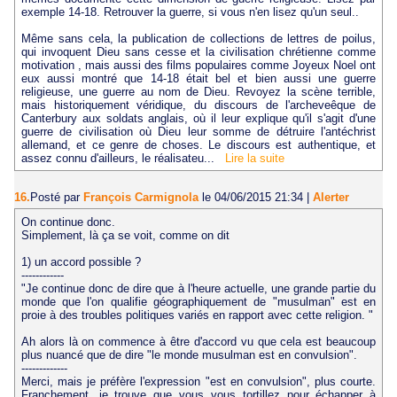
exemple 14-18. Retrouver la guerre, si vous n'en lisez qu'un seul..
Même sans cela, la publication de collections de lettres de poilus,
qui invoquent Dieu sans cesse et la civilisation chrétienne comme
motivation , mais aussi des films populaires comme Joyeux Noel ont
eux aussi montré que 14-18 était bel et bien aussi une guerre
religieuse, une guerre au nom de Dieu. Revoyez la scène terrible,
mais historiquement véridique, du discours de l'archeveêque de
Canterbury aux soldats anglais, où il leur explique qu'il s'agit d'une
guerre de civilisation où Dieu leur somme de détruire l'antéchrist
allemand, et ce genre de choses. Le discours est authentique, et
assez connu d'ailleurs, le réalisateu...
Lire la suite
16.
Posté par
François Carmignola
le 04/06/2015 21:34
|
Alerter
On continue donc.
Simplement, là ça se voit, comme on dit
1) un accord possible ?
------------
"Je continue donc de dire que à l'heure actuelle, une grande partie du
monde que l'on qualifie géographiquement de "musulman" est en
proie à des troubles politiques variés en rapport avec cette religion. "
Ah alors là on commence à être d'accord vu que cela est beaucoup
plus nuancé que de dire "le monde musulman est en convulsion".
-------------
Merci, mais je préfère l'expression "est en convulsion", plus courte.
Franchement, je trouve que vous vous tortillez pour échapper à