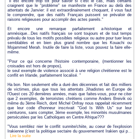
"Il est encore trop tôt pour savoir si c'est le cas, mais certains
craignent que le "problème" se manifeste en France au delà des
attentats de Janvier: il est extraordinairement choquant, il vous faut
le comprendre, que des natifs Français puissent se prévaloir de
raisons religieuses pour accomplir des actes pareils."
Et encore une remarque parfaitement a-historique et
amnésique...Des natifs français se sont toujours et de tout temps
prévalu de tous les motifs possibles religieux ou autre pour tuer leurs
semblables et en bien plus grand nombre que les Kouachi ou
Mojammed Merah. Inutile de faire la liste, vous pouvez la faire elle-
même.
"Pour ce qui concerne l'histoire contemporaine, (mentionner les
croisades est hors de propos),
le seul exemple de violence associé à une religion chrétienne est le
conflit en Irlande, parfaitement localisé. "
Ha bon. Non seulement elle a duré des décennies et fait des milliers
de victimes, plus que tous les attentats Jihadistes en Europe de
l'Ouest ces 20 dernières années, mais que faites-vous, pour ne citer
que 2 exemples, de terroristes chrétiens comme Anders Breivik où
même du 3ème Reich, dont Michel Onfray nous rappelait récemment
que leur code d'honneur inscrivait "God Is With Us" sur leur
ceinturons, sans compter, 3ème exemple, les minorités musulmanes
persécutées par les Catholiques en Centre Afrique???
"Vous semblez nier le conflit sunnite/chiite, au coeur de l'explosion
Irakienne (c'est la politique sectaire du gouvernement Irakien qui p...
Lire la suite