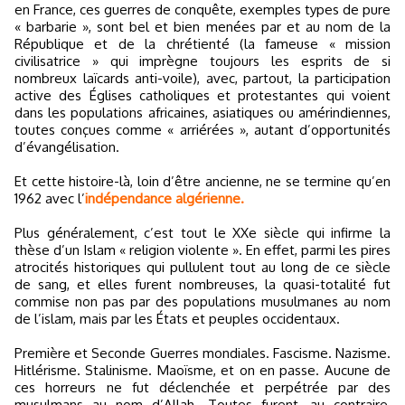
en France, ces guerres de conquête, exemples types de pure
« barbarie », sont bel et bien menées par et au nom de la
République et de la chrétienté (la fameuse « mission
civilisatrice » qui imprègne toujours les esprits de si
nombreux laïcards anti-voile), avec, partout, la participation
active des Églises catholiques et protestantes qui voient
dans les populations africaines, asiatiques ou amérindiennes,
toutes conçues comme « arriérées », autant d’opportunités
d’évangélisation.
Et cette histoire-là, loin d’être ancienne, ne se termine qu’en
1962 avec l’
indépendance algérienne.
Plus généralement, c’est tout le XXe siècle qui infirme la
thèse d’un Islam « religion violente ». En effet, parmi les pires
atrocités historiques qui pullulent tout au long de ce siècle
de sang, et elles furent nombreuses, la quasi-totalité fut
commise non pas par des populations musulmanes au nom
de l’islam, mais par les États et peuples occidentaux.
Première et Seconde Guerres mondiales. Fascisme. Nazisme.
Hitlérisme. Stalinisme. Maoïsme, et on en passe. Aucune de
ces horreurs ne fut déclenchée et perpétrée par des
musulmans au nom d’Allah. Toutes furent, au contraire,