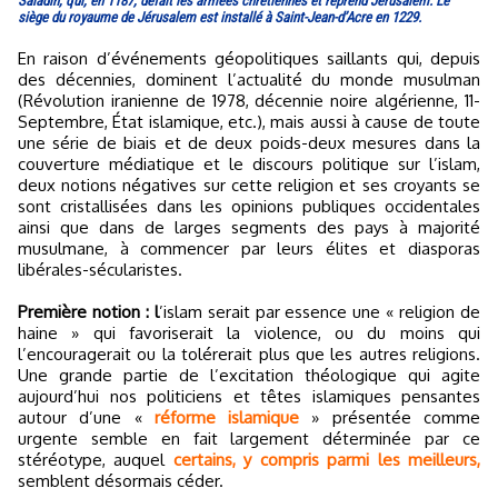
Saladin, qui, en 1187, défait les armées chrétiennes et reprend Jérusalem. Le
siège du royaume de Jérusalem est installé à Saint-Jean-d’Acre en 1229.
En raison d’événements géopolitiques saillants qui, depuis
des décennies, dominent l’actualité du monde musulman
(Révolution iranienne de 1978, décennie noire algérienne, 11-
Septembre, État islamique, etc.), mais aussi à cause de toute
une série de biais et de deux poids-deux mesures dans la
couverture médiatique et le discours politique sur l’islam,
deux notions négatives sur cette religion et ses croyants se
sont cristallisées dans les opinions publiques occidentales
ainsi que dans de larges segments des pays à majorité
musulmane, à commencer par leurs élites et diasporas
libérales-sécularistes.
Première notion : l
’islam serait par essence une « religion de
haine » qui favoriserait la violence, ou du moins qui
l’encouragerait ou la tolérerait plus que les autres religions.
Une grande partie de l’excitation théologique qui agite
aujourd’hui nos politiciens et têtes islamiques pensantes
autour d’une «
réforme islamique
» présentée comme
urgente semble en fait largement déterminée par ce
stéréotype, auquel
certains, y compris parmi les meilleurs,
semblent désormais céder.