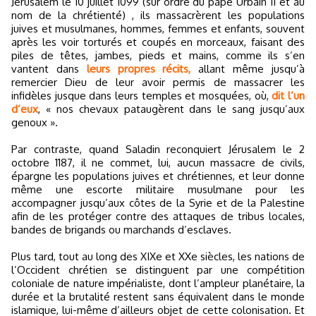
Jérusalem le 10 juillet 1099 (sur ordre du pape Urbain II et au
nom de la chrétienté) , ils massacrèrent les populations
juives et musulmanes, hommes, femmes et enfants, souvent
après les voir torturés et coupés en morceaux, faisant des
piles de têtes, jambes, pieds et mains, comme ils s’en
vantent dans
leurs propres récits,
allant même jusqu’à
remercier Dieu de leur avoir permis de massacrer les
infidèles jusque dans leurs temples et mosquées, où,
dit l’un
d’eux
, « nos chevaux pataugèrent dans le sang jusqu’aux
genoux ».
Par contraste, quand Saladin reconquiert Jérusalem le 2
octobre 1187, il ne commet, lui, aucun massacre de civils,
épargne les populations juives et chrétiennes, et leur donne
même une escorte militaire musulmane pour les
accompagner jusqu’aux côtes de la Syrie et de la Palestine
afin de les protéger contre des attaques de tribus locales,
bandes de brigands ou marchands d’esclaves.
Plus tard, tout au long des XIXe et XXe siècles, les nations de
l’Occident chrétien se distinguent par une compétition
coloniale de nature impérialiste, dont l’ampleur planétaire, la
durée et la brutalité restent sans équivalent dans le monde
islamique, lui-même d’ailleurs objet de cette colonisation. Et