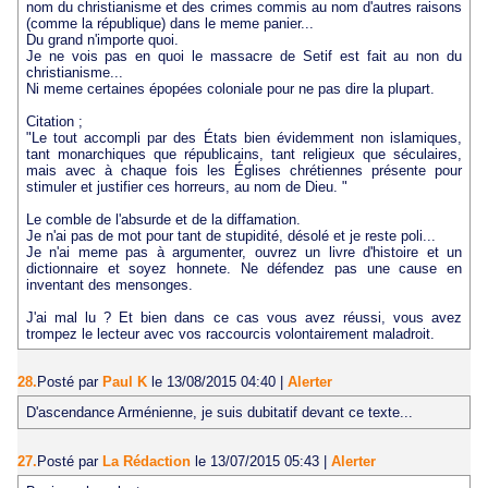
nom du christianisme et des crimes commis au nom d'autres raisons
(comme la république) dans le meme panier...
Du grand n'importe quoi.
Je ne vois pas en quoi le massacre de Setif est fait au non du
christianisme...
Ni meme certaines épopées coloniale pour ne pas dire la plupart.
Citation ;
"Le tout accompli par des États bien évidemment non islamiques,
tant monarchiques que républicains, tant religieux que séculaires,
mais avec à chaque fois les Églises chrétiennes présente pour
stimuler et justifier ces horreurs, au nom de Dieu. "
Le comble de l'absurde et de la diffamation.
Je n'ai pas de mot pour tant de stupidité, désolé et je reste poli...
Je n'ai meme pas à argumenter, ouvrez un livre d'histoire et un
dictionnaire et soyez honnete. Ne défendez pas une cause en
inventant des mensonges.
J'ai mal lu ? Et bien dans ce cas vous avez réussi, vous avez
trompez le lecteur avec vos raccourcis volontairement maladroit.
28.
Posté par
Paul K
le 13/08/2015 04:40
|
Alerter
D'ascendance Arménienne, je suis dubitatif devant ce texte...
27.
Posté par
La Rédaction
le 13/07/2015 05:43
|
Alerter