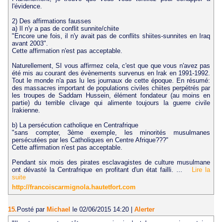
l'évidence.
2) Des affirmations fausses
a) Il n'y a pas de conflit sunnite/chiite
"Encore une fois, il n'y avait pas de conflits shiites-sunnites en Iraq
avant 2003".
Cette affirmation n'est pas acceptable.
Naturellement, SI vous affirmez cela, c'est que que vous n'avez pas
été mis au courant des évènements survenus en Irak en 1991-1992.
Tout le monde n'a pas lu les journaux de cette époque. En résumé:
des massacres important de populations civiles chiites perpétrés par
les troupes de Saddam Hussein, élément fondateur (au moins en
partie) du terrible clivage qui alimente toujours la guerre civile
Irakienne.
b) La persécution catholique en Centrafrique
"sans compter, 3ème exemple, les minorités musulmanes
persécutées par les Catholiques en Centre Afrique???"
Cette affirmation n'est pas acceptable.
Pendant six mois des pirates esclavagistes de culture musulmane
ont dévasté la Centrafrique en profitant d'un état failli. ...
Lire la
suite
http://francoiscarmignola.hautetfort.com
15.
Posté par
Michael
le 02/06/2015 14:20
|
Alerter