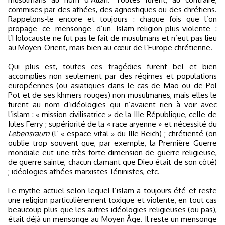
commises par des athées, des agnostiques ou des chrétiens.
Rappelons-le encore et toujours : chaque fois que l’on
propage ce mensonge d’un Islam-religion-plus-violente :
l’Holocauste ne fut pas le fait de musulmans et n’eut pas lieu
au Moyen-Orient, mais bien au cœur de l’Europe chrétienne.
Qui plus est, toutes ces tragédies furent bel et bien
accomplies non seulement par des régimes et populations
européennes (ou asiatiques dans le cas de Mao ou de Pol
Pot et de ses khmers rouges) non musulmanes, mais elles le
furent au nom d’idéologies qui n’avaient rien à voir avec
l’islam : « mission civilisatrice » de la IIIe République, celle de
Jules Ferry ; supériorité de la « race aryenne » et nécessité du
Lebensraum
(l’ « espace vital » du IIIe Reich) ; chrétienté (on
oublie trop souvent que, par exemple, la Première Guerre
mondiale eut une très forte dimension de guerre religieuse,
de guerre sainte, chacun clamant que Dieu était de son côté)
; idéologies athées marxistes-léninistes, etc.
Le mythe actuel selon lequel l’islam a toujours été et reste
une religion particulièrement toxique et violente, en tout cas
beaucoup plus que les autres idéologies religieuses (ou pas),
était déjà un mensonge au Moyen Âge. Il reste un mensonge