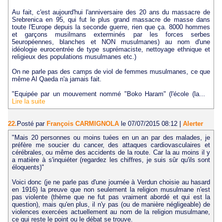
Au fait, c'est aujourd'hui l'anniversaire des 20 ans du massacre de
Srebrenica en 95, qui fut le plus grand massacre de masse dans
toute l'Europe depuis la seconde guerre, rien que ça. 8000 hommes
et garçons musilmans exterminés par les forces serbes
5européennes, blanches et NON musulmanes) au nom d'une
idéologie eurocentrée de type suprémaciste, nettoyage ethnique et
religieux des populations musulmanes etc.)
On ne parle pas des camps de viol de femmes musulmanes, ce que
même Al Qaeda n'a jamais fait.
"Equipée par un mouvement nommé "Boko Haram" (l'école (la...
Lire la suite
22.
Posté par
François CARMIGNOLA
le 07/07/2015 08:12
|
Alerter
"Mais 20 personnes ou moins tuées en un an par des malades, je
préfère me soucier du cancer, des attaques cardiovasculaires et
cérébrales, ou même des accidents de la route. Car la au moins il y
a matière à s'inquiéter (regardez les chiffres, je suis sûr qu'ils sont
éloquents)"
Voici donc (je ne parle pas d'une journée à Verdun choisie au hasard
en 1916) la preuve que non seulement la religion musulmane n'est
pas violente (thème que ne fut pas vraiment abordé et qui est la
question), mais qu'en plus, il n'y pas (ou de manière négligeable) de
violences exercées actuellement au nom de la religion musulmane,
ce qui reste le point ou le débat se trouve.