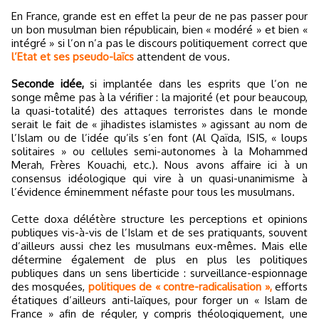
En France, grande est en effet la peur de ne pas passer pour
un bon musulman bien républicain, bien « modéré » et bien «
intégré » si l’on n’a pas le discours politiquement correct que
l’Etat et ses pseudo-laïcs
attendent de vous.
Seconde idée,
si implantée dans les esprits que l’on ne
songe même pas à la vérifier : la majorité (et pour beaucoup,
la quasi-totalité) des attaques terroristes dans le monde
serait le fait de « jihadistes islamistes » agissant au nom de
l’Islam ou de l’idée qu’ils s’en font (Al Qaïda, ISIS, « loups
solitaires » ou cellules semi-autonomes à la Mohammed
Merah, Frères Kouachi, etc.). Nous avons affaire ici à un
consensus idéologique qui vire à un quasi-unanimisme à
l’évidence éminemment néfaste pour tous les musulmans.
Cette doxa délétère structure les perceptions et opinions
publiques vis-à-vis de l’Islam et de ses pratiquants, souvent
d’ailleurs aussi chez les musulmans eux-mêmes. Mais elle
détermine également de plus en plus les politiques
publiques dans un sens liberticide : surveillance-espionnage
des mosquées,
politiques de « contre-radicalisation »,
efforts
étatiques d’ailleurs anti-laïques, pour forger un « Islam de
France » afin de réguler, y compris théologiquement, une