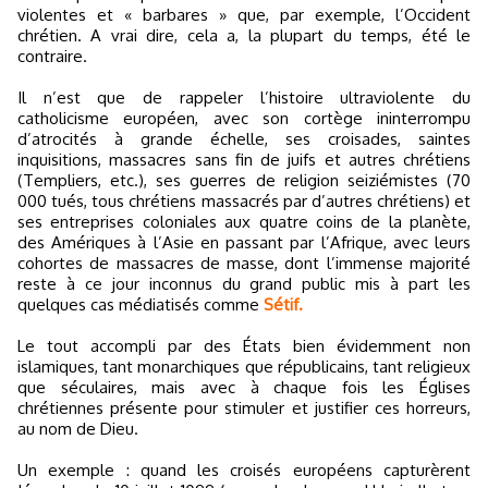
violentes et « barbares » que, par exemple, l’Occident
chrétien. A vrai dire, cela a, la plupart du temps, été le
contraire.
Il n’est que de rappeler l’histoire ultraviolente du
catholicisme européen, avec son cortège ininterrompu
d’atrocités à grande échelle, ses croisades, saintes
inquisitions, massacres sans fin de juifs et autres chrétiens
(Templiers, etc.), ses guerres de religion seiziémistes (70
000 tués, tous chrétiens massacrés par d’autres chrétiens) et
ses entreprises coloniales aux quatre coins de la planète,
des Amériques à l’Asie en passant par l’Afrique, avec leurs
cohortes de massacres de masse, dont l’immense majorité
reste à ce jour inconnus du grand public mis à part les
quelques cas médiatisés comme
Sétif.
Le tout accompli par des États bien évidemment non
islamiques, tant monarchiques que républicains, tant religieux
que séculaires, mais avec à chaque fois les Églises
chrétiennes présente pour stimuler et justifier ces horreurs,
au nom de Dieu.
Un exemple : quand les croisés européens capturèrent