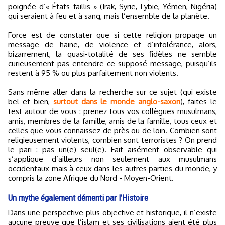
poignée d’« États faillis » (Irak, Syrie, Lybie, Yémen, Nigéria)
qui seraient à feu et à sang, mais l’ensemble de la planète.
Force est de constater que si cette religion propage un
message de haine, de violence et d’intolérance, alors,
bizarrement, la quasi-totalité de ses fidèles ne semble
curieusement pas entendre ce supposé message, puisqu’ils
restent à 95 % ou plus parfaitement non violents.
Sans même aller dans la recherche sur ce sujet (qui existe
bel et bien,
surtout dans le monde anglo-saxon
), faites le
test autour de vous : prenez tous vos collègues musulmans,
amis, membres de la famille, amis de la famille, tous ceux et
celles que vous connaissez de près ou de loin. Combien sont
religieusement violents, combien sont terroristes ? On prend
le pari : pas un(e) seul(e). Fait aisément observable qui
s’applique d’ailleurs non seulement aux musulmans
occidentaux mais à ceux dans les autres parties du monde, y
compris la zone Afrique du Nord - Moyen-Orient.
Un mythe également démenti par l’Histoire
Dans une perspective plus objective et historique, il n’existe
aucune preuve que l’islam et ses civilisations aient été plus