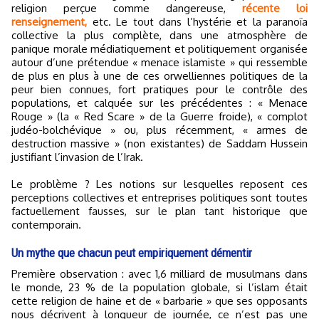
religion perçue comme dangereuse,
récente loi
renseignement,
etc. Le tout dans l’hystérie et la paranoïa
collective la plus complète, dans une atmosphère de
panique morale médiatiquement et politiquement organisée
autour d’une prétendue « menace islamiste » qui ressemble
de plus en plus à une de ces orwelliennes politiques de la
peur bien connues, fort pratiques pour le contrôle des
populations, et calquée sur les précédentes : « Menace
Rouge » (la « Red Scare » de la Guerre froide), « complot
judéo-bolchévique » ou, plus récemment, « armes de
destruction massive » (non existantes) de Saddam Hussein
justifiant l’invasion de l’Irak.
Le problème ? Les notions sur lesquelles reposent ces
perceptions collectives et entreprises politiques sont toutes
factuellement fausses, sur le plan tant historique que
contemporain.
Un mythe que chacun peut empiriquement démentir
Première observation : avec 1,6 milliard de musulmans dans
le monde, 23 % de la population globale, si l’islam était
cette religion de haine et de « barbarie » que ses opposants
nous décrivent à longueur de journée, ce n’est pas une