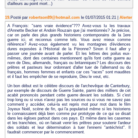
d'ailleurs au point mort...)
19.
Posté par
robertson89@hotmail.com
le 01/07/2015 01:21
|
Alerter
A François: "sans vraie évidence"??? Avez-vous lu les travaux
d'Annette Becker et Andoin Rouzain que j'ai mentionnés? Je précise,
car on parle des plus grands historiens contemporains de la 1ere
guerre ici, et reconnus comme tels. Vous avez mieux comme
référence? Avez-vous également vu les montagnes d'évidences
dures exposées à l'Historial de la Péronne? Sinon il faut aller y
passer une journée avant de parler. Et les lettres des poilus eux-
mêmes, dont des centaines mentionnent qu'ils font cette guerre au
nom de Dieu, allemands, français ou britanniques? Les discours des
prêtres et pasteurs leur ordonnant d'aller tuer de l'allemand ou du
français, hommes femmes et enfants car ces "races" sont maudites
et il faut les empêcher de se reproduire, Dieu le veut, etc.
Un bon début est le célèbre discours de l'archevêque de Canterbury,
pur exemple de discours de Guerre Sainte, parmi des milliers de cet
acabit prononcés pendant cette guerre devant les soldats. Si c'est
trop long ou si vous n'avez pas les sources ou si vous ne savez pas
comment y accéder, celui-la est repris mot pour mot dans le film
Joyeux Noël, scène de fin, qui l'a popularisé même si les historiens
le connaissaient déjà bien comme pur prototype de ce qui se disait
dans les églises partout dans ces pays. Et même dans les casernes
et les tranchées, où on faisait venir les prêtres pour soutenir l'ardeur
des soldats et leur détermination à tuer l'ennemi "antéchrist". Il
faudrait commencer par le commencement.