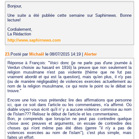
Bonjour,
Une suite a été publiée cette semaine sur Saphirnews. Bonne
lecture!
Cordialement,
La Rédaction
http://www.saphirnews.com
23.
Posté par
Michaël
le 08/07/2015 14:19
|
Alerter
Réponse à François: "Voici donc (je ne parle pas d'une journée à
Verdun choisie au hasard en 1916) la preuve que non seulement la
religion musulmane n'est pas violente (thème que ne fut pas
vraiment abordé et qui est la question), mais qu'en plus, il n'y pas
(ou de manière négligeable) de violences exercées actuellement au
nom de la religion musulmane, ce qui reste le point ou le débat se
trouve."
Encore une fois vous prétendez lire des affirmations que personne
ici, que ce soit dans l'article ou les commentaires, n'a affirmé. Où
diable voyez-vous écrit qu'il n' y a aucune violence commise au nom
de l'Islam??? Relisez le début de l'article et les commentaires,
Bon, je comprends que lorsqu'on ne peut pas contredire quelque
chose avec preuves et arguments, on essaie de contredire des
choses qui n'ont même pas été dites (genre "il n'y a pas de
violences exercées au nom de l'islam"), c'est plus simple, mais
faites un effort.