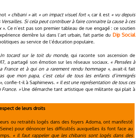
 mot
« chibani »
ait
« un impact visuel fort »
, car il est
« vu depuis
 Versailles. Si cela peut contribuer à faire connaitre la cause à ces
x »
. Ce n’est pas son premier tableau de rue engagé : ce soutien
Dip Social
périence derrière lui dans l’art urbain, fait partie du
 politiques au service de l’éducation populaire.
Un tocard sur le toit du monde
, qui raconte son ascension de
 2017, a partagé son émotion sur les réseaux sociaux.
« Pensées à
la France et à qui on a rarement rendu hommage »
, avait-il fait
as que mon papa, c’est celui de tous les enfants d’immigrés
»
, confie-t-il à Saphirnews.
« Il est une représentation de tous ces
n France. »
Une démarche tant artistique que militante qui plait à
respect de leurs droits
illeurs ou retraités logés dans des foyers Adoma, ont manifesté
Seine) pour dénoncer les difficultés auxquelles ils font face au
temps.
« Il faut rappeler que les chibanis sont logés dans des