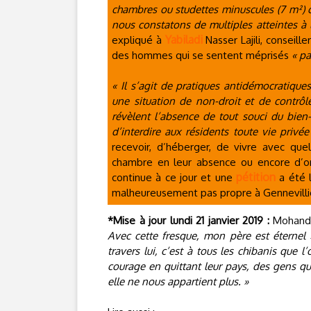
chambres ou studettes minuscules (7 m²) c
nous constatons de multiples atteintes à 
Yabiladi
expliqué à
Nasser Lajili, conseille
des hommes qui se sentent méprisés
« pa
« Il s’agit de pratiques antidémocratiqu
une situation de non-droit et de contrôle
révèlent l’absence de tout souci du bien
d’interdire aux résidents toute vie privée
recevoir, d’héberger, de vivre avec qu
chambre en leur absence ou encore d’org
pétition
continue à ce jour et une
a été l
malheureusement pas propre à Gennevilli
*Mise à jour lundi 21 janvier 2019 :
Mohand 
Avec cette fresque, mon père est éternel 
travers lui, c’est à tous les chibanis que
courage en quittant leur pays, des gens qu
elle ne nous appartient plus. »