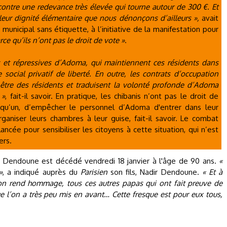
ontre une redevance très élevée qui tourne autour de 300 €. Et
leur dignité élémentaire que nous dénonçons d’ailleurs »,
avait
r municipal sans étiquette, à l’initiative de la manifestation pour
rce qu’ils n’ont pas le droit de vote »
.
es et répressives d’Adoma, qui maintiennent ces résidents dans
 social privatif de liberté. En outre, les contrats d’occupation
-être des résidents et traduisent la volonté profonde d’Adoma
 »
, fait-il savoir. En pratique, les chibanis n’ont pas le droit de
elqu’un, d’empêcher le personnel d’Adoma d'entrer dans leur
aniser leurs chambres à leur guise, fait-il savoir. Le combat
ancée pour sensibiliser les citoyens à cette situation, qui n’est
ers.
Dendoune est décédé vendredi 18 janvier à l'âge de 90 ans.
«
»
, a indiqué auprès du
Parisien
son fils, Nadir Dendoune.
« Et à
 l’on rend hommage, tous ces autres papas qui ont fait preuve de
e l’on a très peu mis en avant… Cette fresque est pour eux tous,