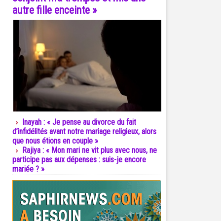
autre fille enceinte »
Inayah : « Je pense au divorce du fait
d’infidélités avant notre mariage religieux, alors
que nous étions en couple »
Rajiya : « Mon mari ne vit plus avec nous, ne
participe pas aux dépenses : suis-je encore
mariée ? »