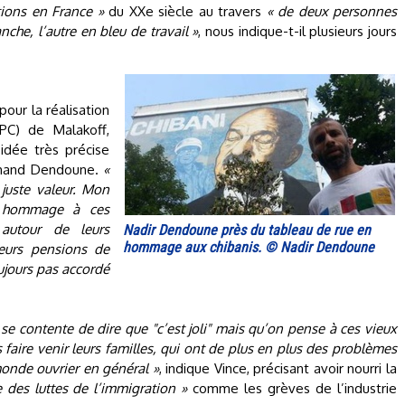
ions en France »
du XXe siècle au travers
« de deux personnes
he, l’autre en bleu de travail »
, nous indique-t-il plusieurs jours
pour la réalisation
(PC) de Malakoff,
idée très précise
Mohand Dendoune.
«
juste valeur. Mon
e hommage à ces
autour de leurs
Nadir Dendoune près du tableau de rue en
hommage aux chibanis. © Nadir Dendoune
leurs pensions de
oujours pas accordé
 se contente de dire que "c’est joli" mais qu’on pense à ces vieux
 faire venir leurs familles, qui ont de plus en plus des problèmes
onde ouvrier en général »
, indique Vince, précisant avoir nourri la
re des luttes de l’immigration »
comme les grèves de l’industrie