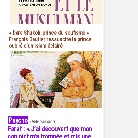
« Dara Shukoh, prince du soufisme » :
François Gautier ressuscite le prince
oublié d'un islam éclairé
Psycho
-
Abdelnour Zahrali
Farah : « J’ai découvert que mon
conjoint m’a trompée et mis une