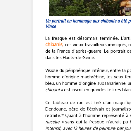
Un portrait en hommage aux chibanis a été pe
Vince
La fresque est désormais terminée. L’art
chibanis
, ces vieux travailleurs immigrés, r
de la France d’après-guerre. Le portrait d
dans les Hauts-de-Seine.
Visible du périphérique intérieur, entre la 
homme d’origine maghrébine, les yeux fermé
bleu, un homme d’origine subsaharienne, un
chibani »
est inscrit en grandes lettres bla
Ce tableau de rue est tiré d’un magnifiq
Dendoune, père de l'écrivain et journalis
retraite.* Quant à l’homme représenté à s
nacelle »
sans qui la fresque n’aurait pu ê
intensif, avec 12 heures de peinture par jou