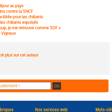
séjour au pays
ains contre la SNCF
acilitée pour les chibanis
les chibanis expulsés
n coup, je me retrouve comme SDF »
e Vigneux
ir plus sur cet auteur
briques
Nos services web
Mots-clé