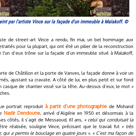
int par l'artiste Vince sur la façade d'un immeuble à Malakoff. ©
iste de street-art Vince a rendu, fin mai, un bel hommage aux
etraités pour la plupart, qui ont été un pilier de la reconstruction
e l'un d’eux trône sur la façade d’un immeuble situé à Malakoff,
porte de Châtillon et la porte de Vanves, la façade donne à voir un
s, ajustant sa cravate. A côté de lui, en plus petit et sur fond
 casque de chantier vissé sur la tête. Au-dessus d’eux, le mot
«
nches.
à partir d’une photographie
ue portrait reproduit
de Mohand
Nadir Dendoune
te
, arrivé d’Algérie en 1950 et désormais à la
es côtés, il s’agit de Messaoud, 61 ans,
« celui qui conduisait la
tre réalisée, souligne Vince, précisant que le travail fut
« très
r, qui a permis le bouclage en quatre jours ». « C’est ma façon de