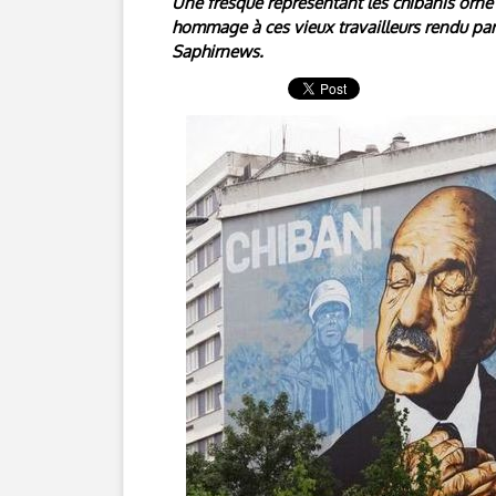
Une fresque représentant les chibanis orne 
hommage à ces vieux travailleurs rendu par 
Saphirnews.