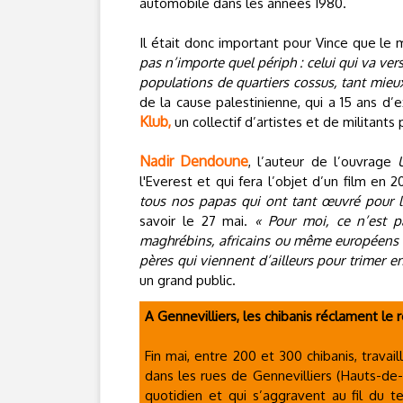
automobile dans les années 1980.
Il était donc important pour Vince que le
pas n’importe quel périph : celui qui va vers
populations de quartiers cossus, tant mieu
de la cause palestinienne, qui a 15 ans d’ex
Klub,
un collectif d’artistes et de militants
Nadir Dendoune
, l’auteur de l’ouvrage
l'Everest et qui fera l’objet d’un film en
tous nos papas qui ont tant œuvré pour 
savoir le 27 mai.
« Pour moi, ce n’est p
maghrébins, africains ou même européens 
pères qui viennent d’ailleurs pour trimer e
un grand public.
A Gennevilliers, les chibanis réclament le 
Fin mai, entre 200 et 300 chibanis, trava
dans les rues de Gennevilliers (Hauts-de-
quotidien et qui s’aggravent au fil du 