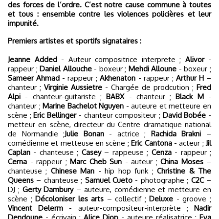
des forces de l’ordre. C’est notre cause commune à toutes
et tous : ensemble contre les violences policières et leur
impunité.
Premiers artistes et sportifs signataires :
Jeanne Added
- Auteur compositrice interprete ;
Alivor
-
rappeur ;
Daniel Allouche
- boxeur ;
Mehdi Alloune
- boxeur ;
Sameer Ahmad
- rappeur ;
Akhenaton
- rappeur ;
Arthur H
–
chanteur ;
Virginie Aussietre
- Chargée de prodcution ;
Fred
Alpi
- chanteur-guitariste ;
BABX
- chanteur ;
Black M
-
chanteur ;
Marine Bachelot Nguyen
- auteure et metteure en
scène ;
Eric Bellinger
- chanteur compositeur ;
David Bobée
-
metteur en scène, directeur du Centre dramatique national
de Normandie ;
Julie Bonan
- actrice ;
Rachida Brakni
–
comédienne et metteuse en scène ;
Eric Cantona
- acteur ;
Jil
Caplan
- chanteuse ;
Casey
– rappeuse ;
Cenza
- rappeur ;
Cerna
- rappeur ;
Marc Cheb Sun
- auteur ;
China Moses
–
chanteuse ;
Chinese Man
- hip hop funk ;
Christine & The
Queens
– chanteuse ;
Samuel Cueto
- photographe ;
C2C
–
DJ ;
Gerty Dambury
– auteure, comédienne et metteure en
scène ;
Décoloniser les arts
– collectif ;
Deluxe
- groove ;
Vincent Delerm
- auteur-compositeur-interprète ;
Nadir
Dendoune
- écrivain ;
Alice Diop
- auteure réalisatrice ;
Eva