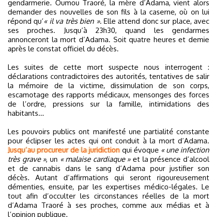
gendarmerie. Oumou Traoré, la mère d’Adama, vient alors
demander des nouvelles de son fils à la caserne, où on lui
répond qu’
« il va très bien »
. Elle attend donc sur place, avec
ses proches. Jusqu’à 23h30, quand les gendarmes
annonceront la mort d’Adama. Soit quatre heures et demie
après le constat officiel du décès.
Les suites de cette mort suspecte nous interrogent :
déclarations contradictoires des autorités, tentatives de salir
la mémoire de la victime, dissimulation de son corps,
escamotage des rapports médicaux, mensonges des forces
de l’ordre, pressions sur la famille, intimidations des
habitants…
Les pouvoirs publics ont manifesté une partialité constante
pour éclipser les actes qui ont conduit à la mort d’Adama.
Jusqu’au procureur de la juridiction
qui évoque
« une infection
très grave »
, un
« malaise cardiaque »
et la présence d’alcool
et de cannabis dans le sang d’Adama pour justifier son
décès. Autant d’affirmations qui seront rigoureusement
démenties, ensuite, par les expertises médico-légales. Le
tout afin d’occulter les circonstances réelles de la mort
d’Adama Traoré à ses proches, comme aux médias et à
l’opinion publique.