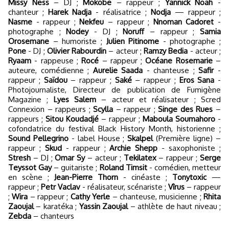
Missy Ness
– DJ ;
Mokobe
– rappeur ;
Yannick Noah
-
chanteur ;
Harek Nadja
- réalisatrice ;
Nodja
— rappeur ;
Nasme
- rappeur ;
Nekfeu
– rappeur ;
Nnoman Cadoret
-
photographe ;
Nodey
- DJ ;
Noruff
– rappeur ;
Samia
Orosemane
– humoriste ;
Julien Pitinome
- photographe ;
Pone
- DJ ;
Olivier Rabourdin
– acteur ;
Ramzy Bedia
- acteur ;
Ryaam
- rappeuse ;
Rocé
– rappeur ;
Océane Rosemarie
–
auteure, comédienne ;
Aurelie Saada
- chanteuse ;
Safir
-
rappeur ;
Saïdou
– rappeur ;
Saké
– rappeur ;
Eros Sana
-
Photojournaliste, Directeur de publication de Fumigène
Magazine ;
Lyes Salem
– acteur et réalisateur ; Scred
Connexion – rappeurs ;
Scylla
– rappeur ;
Singe des Rues
–
rappeurs ;
Sitou Koudadjé
– rappeur ;
Maboula Soumahoro
-
cofondatrice du festival Black History Month, historienne ;
Sound Pellegrino
- label House ;
Skalpel
(Première ligne) –
rappeur ;
Skud
- rappeur ;
Archie Shepp
- saxophoniste ;
Stresh
– DJ ;
Omar Sy
– acteur ;
Tekilatex
– rappeur ;
Serge
Teyssot Gay
– guitariste ;
Roland Timsit
- comédien, metteur
en scène ;
Jean-Pierre Thorn
- cinéaste ;
Tonytoxic
—
rappeur ;
Petr Vaclav
- réalisateur, scénariste ;
Vîrus
– rappeur
;
Wira
– rappeur ;
Cathy Yerle
– chanteuse, musicienne ;
Rhita
Zaoujal
– karatéka ;
Yassin Zaoujal
– athlète de haut niveau ;
Zebda
– chanteurs