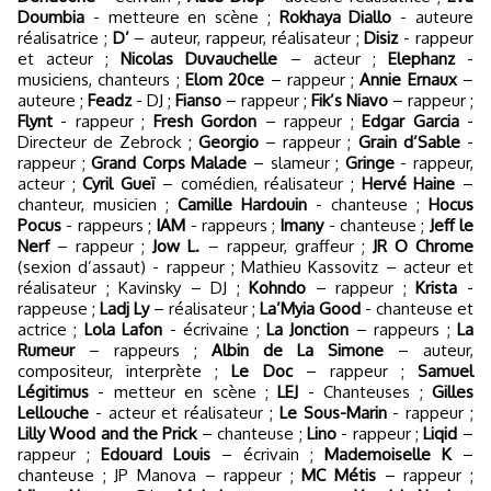
Doumbia
- metteure en scène ;
Rokhaya Diallo
- auteure
réalisatrice ;
D’
– auteur, rappeur, réalisateur ;
Disiz
- rappeur
et acteur ;
Nicolas Duvauchelle
– acteur ;
Elephanz
-
musiciens, chanteurs ;
Elom 20ce
– rappeur ;
Annie Ernaux
–
auteure ;
Feadz
- DJ ;
Fianso
– rappeur ;
Fik’s Niavo
– rappeur ;
Flynt
- rappeur ;
Fresh Gordon
– rappeur ;
Edgar Garcia
-
Directeur de Zebrock ;
Georgio
– rappeur ;
Grain d’Sable
-
rappeur ;
Grand Corps Malade
– slameur ;
Gringe
- rappeur,
acteur ;
Cyril Gueï
– comédien, réalisateur ;
Hervé Haine
–
chanteur, musicien ;
Camille Hardouin
- chanteuse ;
Hocus
Pocus
- rappeurs ;
IAM
- rappeurs ;
Imany
- chanteuse ;
Jeff le
Nerf
– rappeur ;
Jow L.
– rappeur, graffeur ;
JR O Chrome
(sexion d’assaut) - rappeur ; Mathieu Kassovitz – acteur et
réalisateur ; Kavinsky – DJ ;
Kohndo
– rappeur ;
Krista
-
rappeuse ;
Ladj Ly
– réalisateur ;
La’Myia Good
- chanteuse et
actrice ;
Lola Lafon
- écrivaine ;
La Jonction
– rappeurs ;
La
Rumeur
– rappeurs ;
Albin de La Simone
– auteur,
compositeur, interprète ;
Le Doc
– rappeur ;
Samuel
Légitimus
- metteur en scène ;
LEJ
- Chanteuses ;
Gilles
Lellouche
- acteur et réalisateur ;
Le Sous-Marin
- rappeur ;
Lilly Wood and the Prick
– chanteuse ;
Lino
- rappeur ;
Liqid
–
rappeur ;
Edouard Louis
– écrivain ;
Mademoiselle K
–
chanteuse ; JP Manova – rappeur ;
MC Métis
– rappeur ;