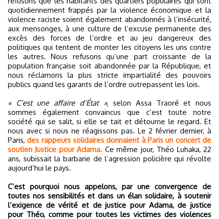
refusons que les habitants des quartiers populaires qui sont
quotidiennement frappés par la violence économique et la
violence raciste soient également abandonnés à l’insécurité,
aux mensonges, à une culture de l’excuse permanente des
excès des forces de l’ordre et au jeu dangereux des
politiques qui tentent de monter les citoyens les uns contre
les autres. Nous refusons qu’une part croissante de la
population française soit abandonnée par la République, et
nous réclamons la plus stricte impartialité des pouvoirs
publics quand les garants de l’ordre outrepassent les lois.
« C’est une affaire d’État »
, selon Assa Traoré et nous
sommes également convaincus que c’est toute notre
société qui se salit, si elle se tait et détourne le regard. Et
nous avec si nous ne réagissons pas. Le 2 février dernier, à
Paris,
des rappeurs solidaires donnaient à Paris un concert de
soutien Justice pour Adama.
Ce même jour, Théo Luhaka, 22
ans, subissait la barbarie de l’agression policière qui révolte
aujourd’hui le pays.
C’est pourquoi nous appelons, par une convergence de
toutes nos sensibilités et dans un élan solidaire, à soutenir
l’exigence de vérité et de justice pour Adama, de justice
pour Théo, comme pour toutes les victimes des violences