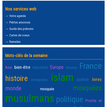
Nos services web
Votre agenda
Petites annonces
Guide des prénoms
Cartes de voeux
Ramadan
Mots-clés de la semaine
France
Europe
bien-être
Asie
éducation
femmes
islam
histoire
justice
livres
immigration
mosquées
monde
mosquée
musulmans
politique
Proche et