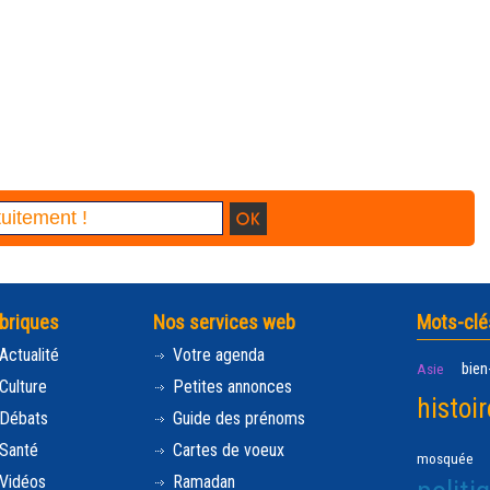
briques
Nos services web
Mots-clé
Actualité
Votre agenda
bien
Asie
Culture
Petites annonces
histoir
Débats
Guide des prénoms
Santé
Cartes de voeux
mosquée
Vidéos
Ramadan