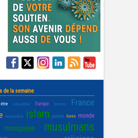
s de la semaine
France
Europe
-être
éducation
femmes
islam
e
monde
justice
livres
immigration
musulmans
mosquées