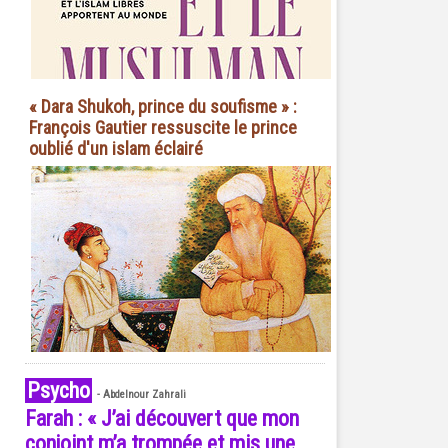
« Dara Shukoh, prince du soufisme » :
François Gautier ressuscite le prince
oublié d'un islam éclairé
Psycho
-
Abdelnour Zahrali
Farah : « J’ai découvert que mon
conjoint m’a trompée et mis une