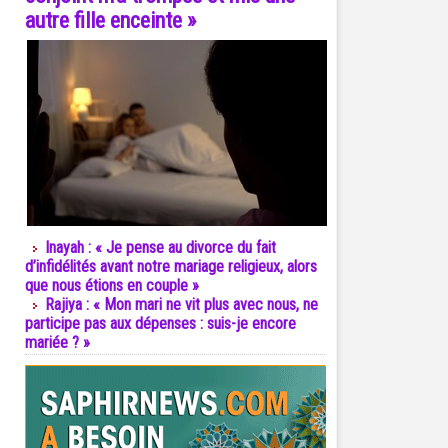
autre fille enceinte »
Inayah : « Je pense au divorce du fait
d’infidélités avant notre mariage religieux, alors
que nous étions en couple »
Rajiya : « Mon mari ne vit plus avec nous, ne
participe pas aux dépenses : suis-je encore
mariée ? »