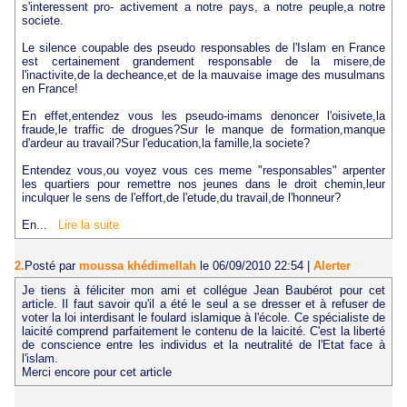
s'interessent pro- activement a notre pays, a notre peuple,a notre
societe.
Le silence coupable des pseudo responsables de l'Islam en France
est certainement grandement responsable de la misere,de
l'inactivite,de la decheance,et de la mauvaise image des musulmans
en France!
En effet,entendez vous les pseudo-imams denoncer l'oisivete,la
fraude,le traffic de drogues?Sur le manque de formation,manque
d'ardeur au travail?Sur l'education,la famille,la societe?
Entendez vous,ou voyez vous ces meme "responsables" arpenter
les quartiers pour remettre nos jeunes dans le droit chemin,leur
inculquer le sens de l'effort,de l'etude,du travail,de l'honneur?
En...
Lire la suite
2.
Posté par
moussa khédimellah
le 06/09/2010 22:54
|
Alerter
Je tiens à féliciter mon ami et collégue Jean Baubérot pour cet
article. Il faut savoir qu'il a été le seul a se dresser et à refuser de
voter la loi interdisant le foulard islamique à l'école. Ce spécialiste de
laicité comprend parfaitement le contenu de la laicité. C'est la liberté
de conscience entre les individus et la neutralité de l'Etat face à
l'islam.
Merci encore pour cet article