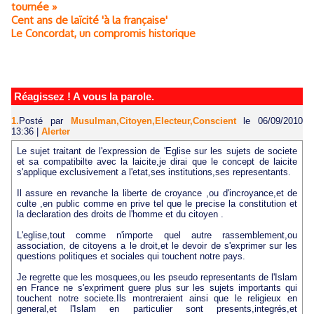
tournée »
Cent ans de laïcité 'à la française'
Le Concordat, un compromis historique
Réagissez ! A vous la parole.
1.
Posté par
Musulman,Citoyen,Electeur,Conscient
le 06/09/2010
13:36
|
Alerter
Le sujet traitant de l'expression de 'Eglise sur les sujets de societe
et sa compatibilte avec la laicite,je dirai que le concept de laicite
s'applique exclusivement a l'etat,ses institutions,ses representants.
Il assure en revanche la liberte de croyance ,ou d'incroyance,et de
culte ,en public comme en prive tel que le precise la constitution et
la declaration des droits de l'homme et du citoyen .
L'eglise,tout comme n'importe quel autre rassemblement,ou
association, de citoyens a le droit,et le devoir de s'exprimer sur les
questions politiques et sociales qui touchent notre pays.
Je regrette que les mosquees,ou les pseudo representants de l'Islam
en France ne s'expriment guere plus sur les sujets importants qui
touchent notre societe.Ils montreraient ainsi que le religieux en
general,et l'Islam en particulier sont presents,integrés,et