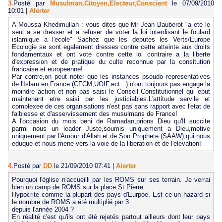
3.
Posté par
Musulman,Citoyen,Electeur,Conscient
le 07/09/2010
10:01
|
Alerter
A Moussa Khedimullah : vous dites que Mr Jean Bauberot "a ete le
seul a se dresser et a refuser de voter la loi interdisant le foulard
islamique a l'ecole" Sachez que les deputes les Verts/Europe
Ecologie se sont egalement dresses contre cette atteinte aux droits
fondamentaux et ont vote contre cette loi contraire a la liberte
d'expression et de pratique du culte reconnue par la consitution
francaise et europeenne!
Par contre,on peut noter que les instances pseudo representatives
de l'Islam en France (CFCM,UOIF,ect...) n'ont toujours pas engage la
moindre action et non pas saisi le Conseil Constitutionnel qui eput
maintenant etre saisi par les justiciables.L'attitude servile et
complexee de ces organisations n'est pas sans rapport avec l'etat de
faiblesse et d'asservissement des musulmans de France!
A l'occasion du mois beni de Ramadan,prions Dieu qu'Il succite
parmi nous un leader Juste,soumis uniquement a Dieu,motive
uniquement par l'Amour d'Allah et de Son Prophete (SAAW),qui nous
eduque et nous mene vers la voie de la liberation et de l'elevation!
4.
Posté par
DD
le 21/09/2010 07:41
|
Alerter
Pourquoi l'église n'accueilli par les ROMS sur ses terrain. Je verrai
bien un camp de ROMS sur la place St Pierre.
Hypocrite comme la plupart des pays d'Eurpoe. Est ce un hazard si
le nombre de ROMS a été multiplié par 3
depuis l'année 2004 ?
En réalité c'est qu'ils ont été rejetés partout ailleurs dont leur pays