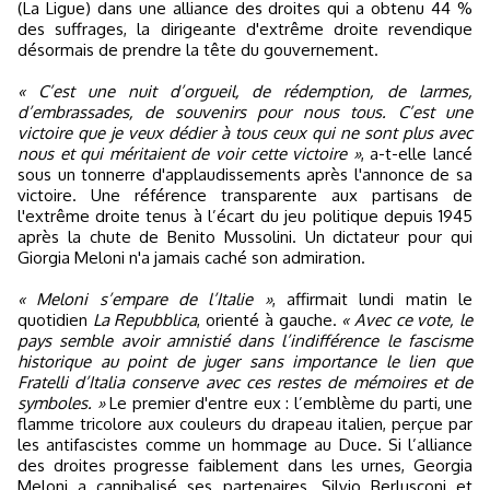
(La Ligue) dans une alliance des droites qui a obtenu 44 %
des suffrages, la dirigeante d'extrême droite revendique
désormais de prendre la tête du gouvernement.
« C’est une nuit d’orgueil, de rédemption, de larmes,
d’embrassades, de souvenirs pour nous tous. C’est une
victoire que je veux dédier à tous ceux qui ne sont plus avec
nous et qui méritaient de voir cette victoire »
, a-t-elle lancé
sous un tonnerre d'applaudissements après l'annonce de sa
victoire. Une référence transparente aux partisans de
l'extrême droite tenus à l’écart du jeu politique depuis 1945
après la chute de Benito Mussolini. Un dictateur pour qui
Giorgia Meloni n'a jamais caché son admiration.
« Meloni s’empare de l’Italie »
, affirmait lundi matin le
quotidien
La Repubblica
, orienté à gauche.
« Avec ce vote, le
pays semble avoir amnistié dans l’indifférence le fascisme
historique au point de juger sans importance le lien que
Fratelli d’Italia conserve avec ces restes de mémoires et de
symboles. »
Le premier d'entre eux : l’emblème du parti, une
flamme tricolore aux couleurs du drapeau italien, perçue par
les antifascistes comme un hommage au Duce. Si l’alliance
des droites progresse faiblement dans les urnes, Georgia
Meloni a cannibalisé ses partenaires. Silvio Berlusconi et