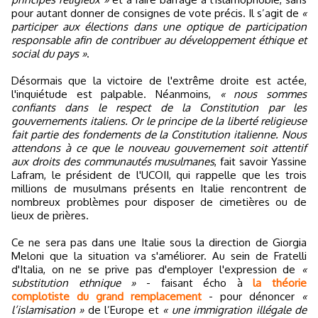
pour autant donner de consignes de vote précis. Il s’agit de
«
participer aux élections dans une optique de participation
responsable afin de contribuer au développement éthique et
social du pays »
.
Désormais que la victoire de l'extrême droite est actée,
l'inquiétude est palpable. Néanmoins,
« nous sommes
confiants dans le respect de la Constitution par les
gouvernements italiens. Or le principe de la liberté religieuse
fait partie des fondements de la Constitution italienne. Nous
attendons à ce que le nouveau gouvernement soit attentif
aux droits des communautés musulmanes
, fait savoir Yassine
Lafram, le président de l'UCOII, qui rappelle que les trois
millions de musulmans présents en Italie rencontrent de
nombreux problèmes pour disposer de cimetières ou de
lieux de prières.
Ce ne sera pas dans une Italie sous la direction de Giorgia
Meloni que la situation va s'améliorer. Au sein de Fratelli
d'Italia, on ne se prive pas d'employer l'expression de
«
substitution ethnique »
- faisant écho à
la théorie
complotiste du grand remplacement
- pour dénoncer
«
l’islamisation »
de l’Europe et
« une immigration illégale de