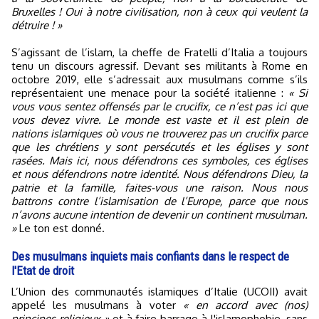
Bruxelles ! Oui à notre civilisation, non à ceux qui veulent la
détruire ! »
S’agissant de l’islam, la cheffe de Fratelli d’Italia a toujours
tenu un discours agressif. Devant ses militants à Rome en
octobre 2019, elle s’adressait aux musulmans comme s’ils
représentaient une menace pour la société italienne :
« Si
vous vous sentez offensés par le crucifix, ce n’est pas ici que
vous devez vivre. Le monde est vaste et il est plein de
nations islamiques où vous ne trouverez pas un crucifix parce
que les chrétiens y sont persécutés et les églises y sont
rasées. Mais ici, nous défendrons ces symboles, ces églises
et nous défendrons notre identité. Nous défendrons Dieu, la
patrie et la famille, faites-vous une raison. Nous nous
battrons contre l’islamisation de l’Europe, parce que nous
n’avons aucune intention de devenir un continent musulman.
»
Le ton est donné.
Des musulmans inquiets mais confiants dans le respect de
l'Etat de droit
L’Union des communautés islamiques d’Italie (UCOII) avait
appelé les musulmans à voter
« en accord avec (nos)
principes religieux »
et à faire barrage à l'islamophobie, sans