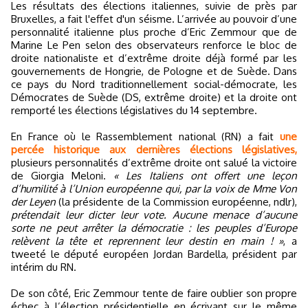
Les résultats des élections italiennes, suivie de près par
Bruxelles, a fait l'effet d'un séisme. L’arrivée au pouvoir d’une
personnalité italienne plus proche d’Eric Zemmour que de
Marine Le Pen selon des observateurs renforce le bloc de
droite nationaliste et d’extrême droite déjà formé par les
gouvernements de Hongrie, de Pologne et de Suède. Dans
ce pays du Nord traditionnellement social-démocrate, les
Démocrates de Suède (DS, extrême droite) et la droite ont
remporté les élections législatives du 14 septembre.
En France où le Rassemblement national (RN) a fait
une
percée historique aux dernières élections législatives,
plusieurs personnalités d’extrême droite ont salué la victoire
de Giorgia Meloni.
« Les Italiens ont offert une leçon
d’humilité à l’Union européenne qui, par la voix de Mme Von
der Leyen
(la présidente de la Commission européenne, ndlr),
prétendait leur dicter leur vote. Aucune menace d’aucune
sorte ne peut arrêter la démocratie : les peuples d’Europe
relèvent la tête et reprennent leur destin en main ! »
, a
tweeté le député européen Jordan Bardella, président par
intérim du RN.
De son côté, Eric Zemmour tente de faire oublier son propre
échec à l’élection présidentielle en écrivant sur le même