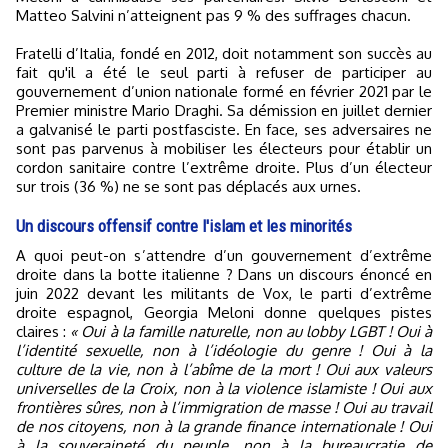
Matteo Salvini n’atteignent pas 9 % des suffrages chacun.
Fratelli d’Italia, fondé en 2012, doit notamment son succès au
fait qu'il a été le seul parti à refuser de participer au
gouvernement d’union nationale formé en février 2021 par le
Premier ministre Mario Draghi. Sa démission en juillet dernier
a galvanisé le parti postfasciste. En face, ses adversaires ne
sont pas parvenus à mobiliser les électeurs pour établir un
cordon sanitaire contre l’extrême droite. Plus d’un électeur
sur trois (36 %) ne se sont pas déplacés aux urnes.
Un discours offensif contre l'islam et les minorités
A quoi peut-on s’attendre d’un gouvernement d’extrême
droite dans la botte italienne ? Dans un discours énoncé en
juin 2022 devant les militants de Vox, le parti d’extrême
droite espagnol, Georgia Meloni donne quelques pistes
claires :
« Oui à la famille naturelle, non au lobby LGBT ! Oui à
l’identité sexuelle, non à l’idéologie du genre ! Oui à la
culture de la vie, non à l’abîme de la mort ! Oui aux valeurs
universelles de la Croix, non à la violence islamiste ! Oui aux
frontières sûres, non à l’immigration de masse ! Oui au travail
de nos citoyens, non à la grande finance internationale ! Oui
à la souveraineté du peuple, non à la bureaucratie de