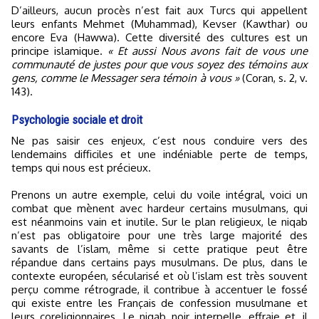
D’ailleurs, aucun procès n’est fait aux Turcs qui appellent
leurs enfants Mehmet (Muhammad), Kevser (Kawthar) ou
encore Eva (Hawwa). Cette diversité des cultures est un
principe islamique.
« Et aussi Nous avons fait de vous une
communauté de justes pour que vous soyez des témoins aux
gens, comme le Messager sera témoin à vous »
(Coran, s. 2, v.
143).
Psychologie sociale et droit
Ne pas saisir ces enjeux, c’est nous conduire vers des
lendemains difficiles et une indéniable perte de temps,
temps qui nous est précieux.
Prenons un autre exemple, celui du voile intégral, voici un
combat que mènent avec hardeur certains musulmans, qui
est néanmoins vain et inutile. Sur le plan religieux, le niqab
n’est pas obligatoire pour une très large majorité des
savants de l’islam, même si cette pratique peut être
répandue dans certains pays musulmans. De plus, dans le
contexte européen, sécularisé et où l’islam est très souvent
perçu comme rétrograde, il contribue à accentuer le fossé
qui existe entre les Français de confession musulmane et
leurs coreligionnaires. Le niqab noir interpelle, effraie et, il