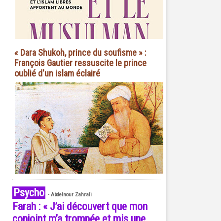
« Dara Shukoh, prince du soufisme » :
François Gautier ressuscite le prince
oublié d'un islam éclairé
Psycho
-
Abdelnour Zahrali
Farah : « J’ai découvert que mon
conjoint m’a trompée et mis une