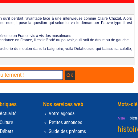
 qu'il perdait l'avantage face à une interwieuse comme Claire Chazal. Alors
e note, il pose la question qui selon lui va le démarquer. Pauvre type, il est
s présente en France vis à vis des musulmans.
dance en France, il est inféodé au pouvoir, qu'il soit de droite ou de gauche.
rcherie du mouton dans la baignoire, voilà Delahousse qui baisse sa culotte,
briques
Nos services web
Mots-clé
Actualité
Votre agenda
bien
Asie
Culture
Petites annonces
histoir
Débats
Guide des prénoms