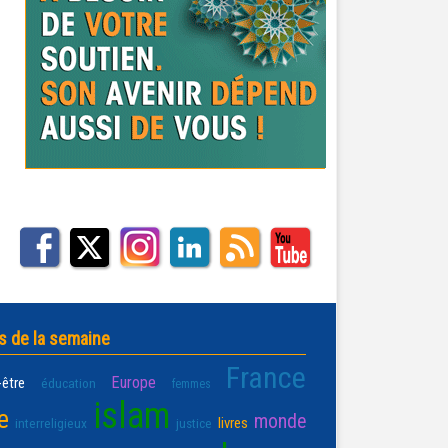
s de la semaine
France
Europe
-être
éducation
femmes
islam
e
monde
livres
interreligieux
justice