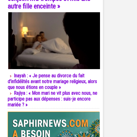
autre fille enceinte »
Inayah : « Je pense au divorce du fait
d’infidélités avant notre mariage religieux, alors
que nous étions en couple »
Rajiya : « Mon mari ne vit plus avec nous, ne
participe pas aux dépenses : suis-je encore
mariée ? »