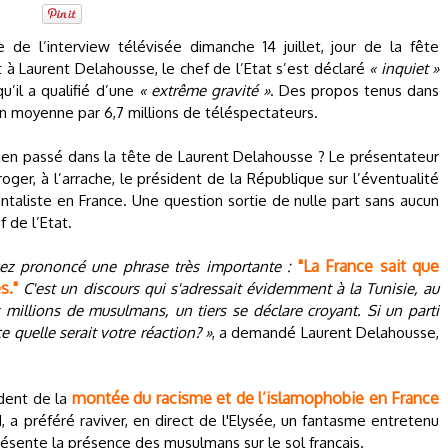
e de l’interview télévisée dimanche 14 juillet, jour de la fête
t à Laurent Delahousse, le chef de l’Etat s’est déclaré
« inquiet »
u’il a qualifié d’une
« extrême gravité »
. Des propos tenus dans
en moyenne par 6,7 millions de téléspectateurs.
 bien passé dans la tête de Laurent Delahousse ? Le présentateur
oger, à l’arrache, le président de la République sur l’éventualité
entaliste en France. Une question sortie de nulle part sans aucun
 de l’Etat.
"La France sait que
vez prononcé une phrase très importante :
s."
C'est un discours qui s'adressait évidemment à la Tunisie, au
x millions de musulmans, un tiers se déclare croyant. Si un parti
e quelle serait votre réaction? »
, a demandé Laurent Delahousse,
montée du racisme et de l’islamophobie en France
ident de la
, a préféré raviver, en direct de l'Elysée, un fantasme entretenu
résente la présence des musulmans sur le sol français.