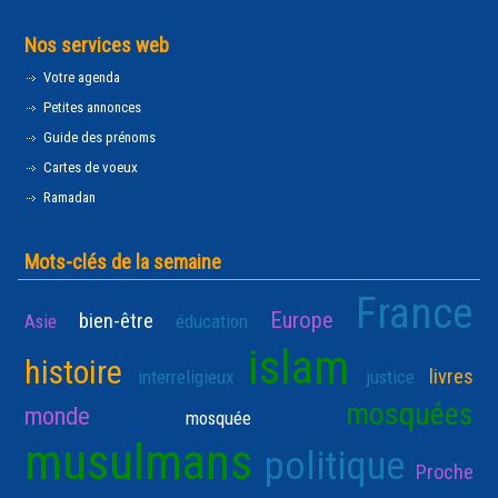
Nos services web
Votre agenda
Petites annonces
Guide des prénoms
Cartes de voeux
Ramadan
Mots-clés de la semaine
France
Europe
bien-être
Asie
éducation
islam
histoire
livres
interreligieux
justice
mosquées
monde
mosquée
musulmans
politique
Proche