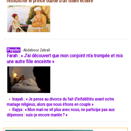
ressuscite le prince oublié d'un islam éclairé
Psycho
-
Abdelnour Zahrali
Farah : « J’ai découvert que mon conjoint m’a trompée et mis
une autre fille enceinte »
Inayah : « Je pense au divorce du fait d’infidélités avant notre
mariage religieux, alors que nous étions en couple »
Rajiya : « Mon mari ne vit plus avec nous, ne participe pas aux
dépenses : suis-je encore mariée ? »