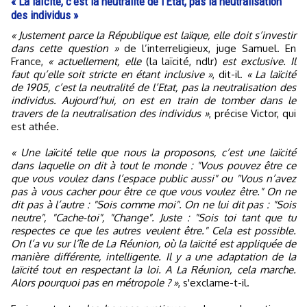
« La laïcité, c’est la neutralité de l’Etat, pas la neutralisation
des individus »
« Justement parce la République est laïque, elle doit s’investir
dans cette question »
de l’interreligieux, juge Samuel. En
France,
« actuellement, elle
(la laïcité, ndlr)
est exclusive. Il
faut qu’elle soit stricte en étant inclusive »
, dit-il.
« La laïcité
de 1905, c’est la neutralité de l’Etat, pas la neutralisation des
individus. Aujourd’hui, on est en train de tomber dans le
travers de la neutralisation des individus »
, précise Victor, qui
est athée.
« Une laïcité telle que nous la proposons, c’est une laïcité
dans laquelle on dit à tout le monde : "Vous pouvez être ce
que vous voulez dans l’espace public aussi" ou "Vous n’avez
pas à vous cacher pour être ce que vous voulez être." On ne
dit pas à l’autre : "Sois comme moi". On ne lui dit pas : "Sois
neutre", "Cache-toi", "Change". Juste : "Sois toi tant que tu
respectes ce que les autres veulent être." Cela est possible.
On l’a vu sur l’île de La Réunion, où la laïcité est appliquée de
manière différente, intelligente. Il y a une adaptation de la
laïcité tout en respectant la loi. A La Réunion, cela marche.
Alors pourquoi pas en métropole ? »
, s'exclame-t-il.