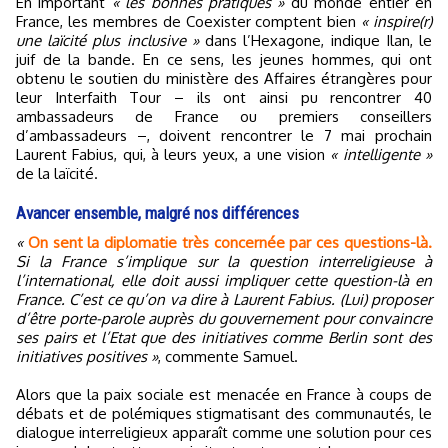
En important
« les bonnes pratiques »
du monde entier en
France, les membres de Coexister comptent bien
« inspire(r)
une laïcité plus inclusive »
dans l’Hexagone, indique Ilan, le
juif de la bande. En ce sens, les jeunes hommes, qui ont
obtenu le soutien du ministère des Affaires étrangères pour
leur Interfaith Tour – ils ont ainsi pu rencontrer 40
ambassadeurs de France ou premiers conseillers
d’ambassadeurs –, doivent rencontrer le 7 mai prochain
Laurent Fabius, qui, à leurs yeux, a une vision
« intelligente »
de la laïcité.
Avancer ensemble, malgré nos différences
«
On sent la diplomatie très concernée par ces questions-là.
Si la France s’implique sur la question interreligieuse à
l’international, elle doit aussi impliquer cette question-là en
France. C’est ce qu’on va dire à Laurent Fabius. (Lui) proposer
d’être porte-parole auprès du gouvernement pour convaincre
ses pairs et l’Etat que des initiatives comme Berlin sont des
initiatives positives »
, commente Samuel.
Alors que la paix sociale est menacée en France à coups de
débats et de polémiques stigmatisant des communautés, le
dialogue interreligieux apparaît comme une solution pour ces