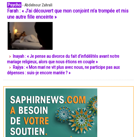
Psycho
-
Abdelnour Zahrali
Farah : « J’ai découvert que mon conjoint m’a trompée et mis
une autre fille enceinte »
Inayah : « Je pense au divorce du fait d’infidélités avant notre
mariage religieux, alors que nous étions en couple »
Rajiya : « Mon mari ne vit plus avec nous, ne participe pas aux
dépenses : suis-je encore mariée ? »