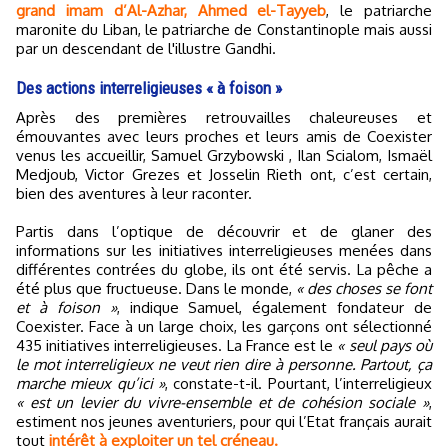
grand imam d’Al-Azhar, Ahmed el-Tayyeb
, le patriarche
maronite du Liban, le patriarche de Constantinople mais aussi
par un descendant de l'illustre Gandhi.
Des actions interreligieuses « à foison »
Après des premières retrouvailles chaleureuses et
émouvantes avec leurs proches et leurs amis de Coexister
venus les accueillir, Samuel Grzybowski , Ilan Scialom, Ismaël
Medjoub, Victor Grezes et Josselin Rieth ont, c’est certain,
bien des aventures à leur raconter.
Partis dans l’optique de découvrir et de glaner des
informations sur les initiatives interreligieuses menées dans
différentes contrées du globe, ils ont été servis. La pêche a
été plus que fructueuse. Dans le monde,
« des choses se font
et à foison »
, indique Samuel, également fondateur de
Coexister. Face à un large choix, les garçons ont sélectionné
435 initiatives interreligieuses. La France est le
« seul pays où
le mot interreligieux ne veut rien dire à personne. Partout, ça
marche mieux qu’ici »
, constate-t-il. Pourtant, l’interreligieux
« est un levier du vivre-ensemble et de cohésion sociale »
,
estiment nos jeunes aventuriers, pour qui l’Etat français aurait
tout
intérêt à exploiter un tel créneau.