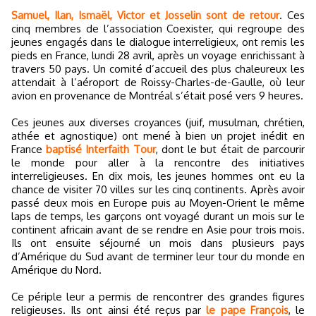
Samuel, Ilan, Ismaël, Victor et Josselin sont de retour
. Ces
cinq membres de l’association Coexister, qui regroupe des
jeunes engagés dans le dialogue interreligieux, ont remis les
pieds en France, lundi 28 avril, après un voyage enrichissant à
travers 50 pays. Un comité d’accueil des plus chaleureux les
attendait à l’aéroport de Roissy-Charles-de-Gaulle, où leur
avion en provenance de Montréal s’était posé vers 9 heures.
Ces jeunes aux diverses croyances (juif, musulman, chrétien,
athée et agnostique) ont mené à bien un projet inédit en
France
baptisé Interfaith Tour
, dont le but était de parcourir
le monde pour aller à la rencontre des initiatives
interreligieuses. En dix mois, les jeunes hommes ont eu la
chance de visiter 70 villes sur les cinq continents. Après avoir
passé deux mois en Europe puis au Moyen-Orient le même
laps de temps, les garçons ont voyagé durant un mois sur le
continent africain avant de se rendre en Asie pour trois mois.
Ils ont ensuite séjourné un mois dans plusieurs pays
d’Amérique du Sud avant de terminer leur tour du monde en
Amérique du Nord.
Ce périple leur a permis de rencontrer des grandes figures
religieuses. Ils ont ainsi été reçus par
le pape François
, le