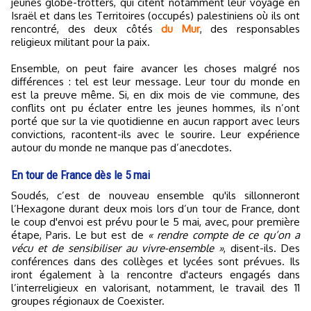
jeunes globe-trotters, qui citent notamment leur voyage en
Israël et dans les Territoires (occupés) palestiniens où ils ont
rencontré, des deux côtés
du Mur
, des responsables
religieux militant pour la paix.
Ensemble, on peut faire avancer les choses malgré nos
différences : tel est leur message. Leur tour du monde en
est la preuve même. Si, en dix mois de vie commune, des
conflits ont pu éclater entre les jeunes hommes, ils n’ont
porté que sur la vie quotidienne en aucun rapport avec leurs
convictions, racontent-ils avec le sourire. Leur expérience
autour du monde ne manque pas d’anecdotes.
En tour de France dès le 5 mai
Soudés, c’est de nouveau ensemble qu'ils sillonneront
l’Hexagone durant deux mois lors d’un tour de France, dont
le coup d'envoi est prévu pour le 5 mai, avec, pour première
étape, Paris. Le but est de
« rendre compte de ce qu’on a
vécu et de sensibiliser au vivre-ensemble »
, disent-ils. Des
conférences dans des collèges et lycées sont prévues. Ils
iront également à la rencontre d'acteurs engagés dans
l’interreligieux en valorisant, notamment, le travail des 11
groupes régionaux de Coexister.