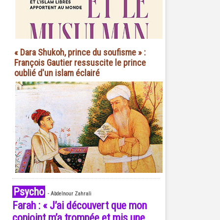
« Dara Shukoh, prince du soufisme » :
François Gautier ressuscite le prince
oublié d'un islam éclairé
Psycho
-
Abdelnour Zahrali
Farah : « J’ai découvert que mon
conjoint m’a trompée et mis une