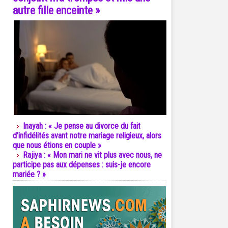
autre fille enceinte »
Inayah : « Je pense au divorce du fait
d’infidélités avant notre mariage religieux, alors
que nous étions en couple »
Rajiya : « Mon mari ne vit plus avec nous, ne
participe pas aux dépenses : suis-je encore
mariée ? »