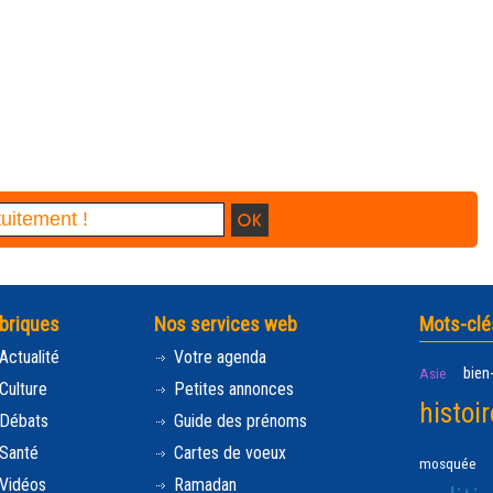
briques
Nos services web
Mots-clé
Actualité
Votre agenda
bien
Asie
Culture
Petites annonces
histoir
Débats
Guide des prénoms
Santé
Cartes de voeux
mosquée
Vidéos
Ramadan