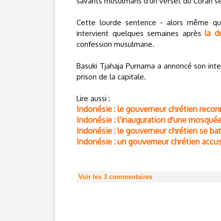
savants musulmans d'un verset du Coran se
Cette lourde sentence - alors même qu'
la d
intervient quelques semaines après
confession musulmane.
Basuki Tjahaja Purnama a annoncé son inte
prison de la capitale.
Lire aussi :
Indonésie : le gouverneur chrétien reconn
Indonésie : l'inauguration d'une mosquée
Indonésie : le gouverneur chrétien se bat
Indonésie : un gouverneur chrétien acc
Voir les
3
commentaires