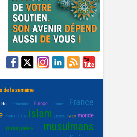
s de la semaine
France
Europe
-être
éducation
femmes
islam
e
monde
livres
interreligieux
justice
musulmans
mosquées