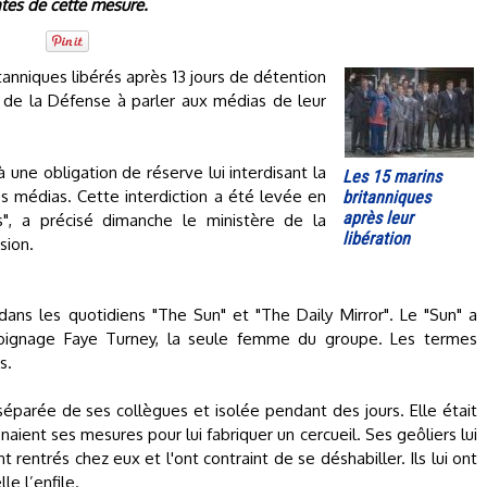
tes de cette mesure.
itanniques libérés après 13 jours de détention
re de la Défense à parler aux médias de leur
à une obligation de réserve lui interdisant la
Les 15 marins
es médias. Cette interdiction a été levée en
britanniques
après leur
s", a précisé dimanche le ministère de la
libération
sion.
dans les quotidiens "The Sun" et "The Daily Mirror". Le "Sun" a
émoignage Faye Turney, la seule femme du groupe. Les termes
s.
 séparée de ses collègues et isolée pendant des jours. Elle était
aient ses mesures pour lui fabriquer un cercueil. Ses geôliers lui
rentrés chez eux et l'ont contraint de se déshabiller. Ils lui ont
e l’enfile.