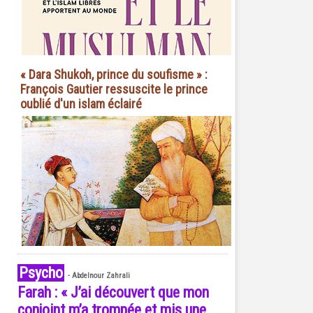
« Dara Shukoh, prince du soufisme » :
François Gautier ressuscite le prince
oublié d'un islam éclairé
Psycho
-
Abdelnour Zahrali
Farah : « J’ai découvert que mon
conjoint m’a trompée et mis une