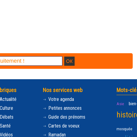
briques
Nos services web
Mots-clé
Actualité
Votre agenda
bien
Asie
Culture
Petites annonces
histoir
Débats
Guide des prénoms
Santé
Cartes de voeux
mosquée
Vidéos
Ramadan