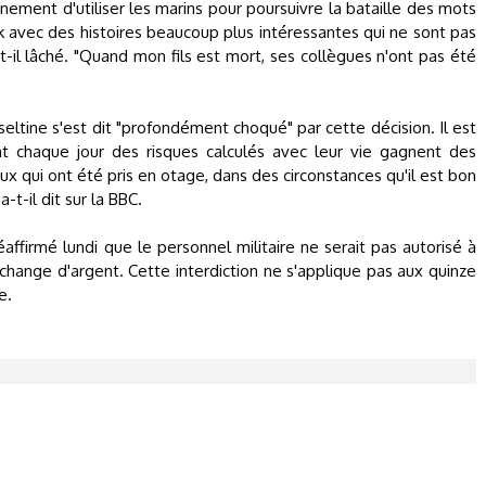
rnement d'utiliser les marins pour poursuivre la bataille des mots
rak avec des histoires beaucoup plus intéressantes qui ne sont pas
t-il lâché. "Quand mon fils est mort, ses collègues n'ont pas été
eltine s'est dit "profondément choqué" par cette décision. Il est
t chaque jour des risques calculés avec leur vie gagnent des
x qui ont été pris en otage, dans des circonstances qu'il est bon
-t-il dit sur la BBC.
ffirmé lundi que le personnel militaire ne serait pas autorisé à
échange d'argent. Cette interdiction ne s'applique pas aux quinze
e.