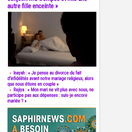
autre fille enceinte »
Inayah : « Je pense au divorce du fait
d’infidélités avant notre mariage religieux, alors
que nous étions en couple »
Rajiya : « Mon mari ne vit plus avec nous, ne
participe pas aux dépenses : suis-je encore
mariée ? »