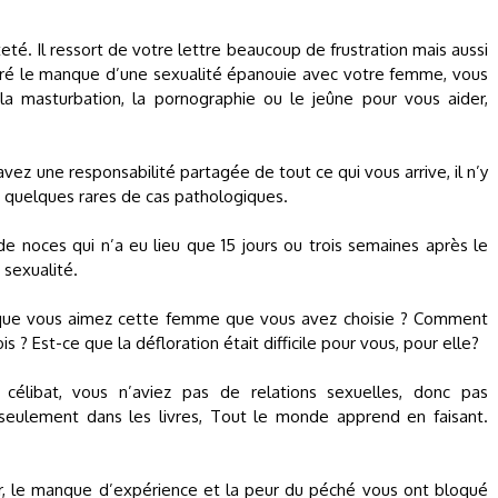
té. Il ressort de votre lettre beaucoup de frustration mais aussi
algré le manque d’une sexualité épanouie avec votre femme, vous
 la masturbation, la pornographie ou le jeûne pour vous aider,
avez une responsabilité partagée de tout ce qui vous arrive, il n’y
s quelques rares de cas pathologiques.
e noces qui n’a eu lieu que 15 jours ou trois semaines après le
 sexualité.
e que vous aimez cette femme que vous avez choisie ? Comment
s ? Est-ce que la défloration était difficile pour vous, pour elle?
 célibat, vous n’aviez pas de relations sexuelles, donc pas
seulement dans les livres, Tout le monde apprend en faisant.
deur, le manque d’expérience et la peur du péché vous ont bloqué