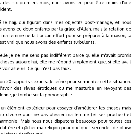
rs des six premiers mois, nous avons eu peut-être moins d'une
cident.
 le hajj, qui figurait dans mes objectifs post-mariage, et nous
avons eu deux enfants par la grâce d'Allah, mais la relation de
n, ma femme ne fait aucun effort pour se préparer à la maison, la
est vrai que nous avons des enfants turbulents.
elle je ne me sens pas indifférent parce qu'elle m'avait promis
 choses aujourd'hui, elle me répond simplement que, si elle avait
 voir ailleurs. Ce qui n'est pas faux.
on 20 rapports sexuels. Je jeûne pour surmonter cette situation.
ds d'avoir des rêves érotiques ou me masturbe en revoyant des
donne, je tombe sur la pornographie.
r un élément extérieur pour essayer d'améliorer les choses mais
 au divorce pour ne pas blesser ma femme (et ses proches) et
harmonie. Mais nous nous disputons beaucoup pour toutes ces
dultère et gâcher ma religion pour quelques secondes de plaisir