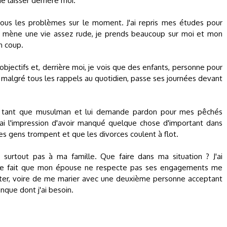
e laisser derrière moi.
 tous les problèmes sur le moment. J'ai repris mes études pour
 Je mène une vie assez rude, je prends beaucoup sur moi et mon
n coup.
bjectifs et, derrière moi, je vois que des enfants, personne pour
 malgré tous les rappels au quotidien, passe ses journées devant
 tant que musulman et lui demande pardon pour mes pêchés
ai l'impression d'avoir manqué quelque chose d'important dans
s gens trompent et que les divorces coulent à flot.
t surtout pas à ma famille. Que faire dans ma situation ? J'ai
et le fait que mon épouse ne respecte pas ses engagements me
êter, voire de me marier avec une deuxième personne acceptant
nque dont j'ai besoin.