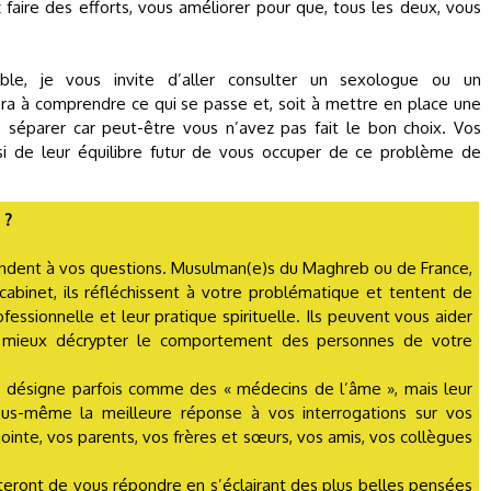
z faire des efforts, vous améliorer pour que, tous les deux, vous
ible, je vous invite d’aller consulter un sexologue ou un
ra à comprendre ce qui se passe et, soit à mettre en place une
s séparer car peut-être vous n’avez pas fait le bon choix. Vos
si de leur équilibre futur de vous occuper de ce problème de
 ?
ndent à vos questions. Musulman(e)s du Maghreb ou de France,
 cabinet, ils réfléchissent à votre problématique et tentent de
fessionnelle et leur pratique spirituelle. Ils peuvent vous aider
à mieux décrypter le comportement des personnes de votre
s désigne parfois comme des « médecins de l’âme », mais leur
ous-même la meilleure réponse à vos interrogations sur vos
jointe, vos parents, vos frères et sœurs, vos amis, vos collègues
tenteront de vous répondre en s’éclairant des plus belles pensées