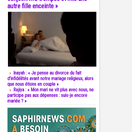
autre fille enceinte »
Inayah : « Je pense au divorce du fait
d’infidélités avant notre mariage religieux, alors
que nous étions en couple »
Rajiya : « Mon mari ne vit plus avec nous, ne
participe pas aux dépenses : suis-je encore
mariée ? »