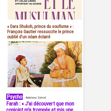
« Dara Shukoh, prince du soufisme » :
François Gautier ressuscite le prince
oublié d'un islam éclairé
Psycho
-
Abdelnour Zahrali
Farah : « J’ai découvert que mon
conjoint m’a trompée et mis une