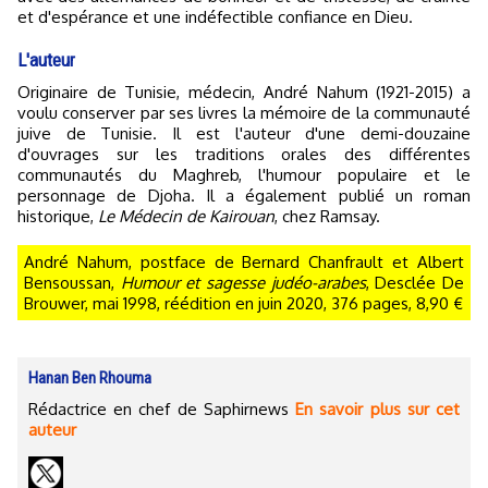
et d'espérance et une indéfectible confiance en Dieu.
L'auteur
Originaire de Tunisie, médecin, André Nahum (1921-2015) a
voulu conserver par ses livres la mémoire de la communauté
juive de Tunisie. Il est l'auteur d'une demi-douzaine
d'ouvrages sur les traditions orales des différentes
communautés du Maghreb, l'humour populaire et le
personnage de Djoha. Il a également publié un roman
historique,
Le Médecin de Kairouan
, chez Ramsay.
André Nahum, postface de Bernard Chanfrault et Albert
Bensoussan,
Humour et sagesse judéo-arabes
, Desclée De
Brouwer, mai 1998, réédition en juin 2020, 376 pages, 8,90 €
Hanan Ben Rhouma
Rédactrice en chef de Saphirnews
En savoir plus sur cet
auteur