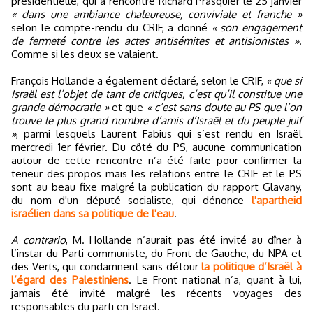
présidentielle, qui a rencontré Richard Prasquier le 25 janvier
« dans une ambiance chaleureuse, conviviale et franche »
selon le compte-rendu du CRIF, a donné
« son engagement
de fermeté contre les actes antisémites et antisionistes »
.
Comme si les deux se valaient.
François Hollande a également déclaré, selon le CRIF,
« que si
Israël est l’objet de tant de critiques, c’est qu’il constitue une
grande démocratie »
et que
« c’est sans doute au PS que l’on
trouve le plus grand nombre d’amis d’Israël et du peuple juif
»
, parmi lesquels Laurent Fabius qui s’est rendu en Israël
mercredi 1er février. Du côté du PS, aucune communication
autour de cette rencontre n’a été faite pour confirmer la
teneur des propos mais les relations entre le CRIF et le PS
sont au beau fixe malgré la publication du rapport Glavany,
du nom d'un député socialiste, qui dénonce
l'apartheid
israélien dans sa politique de l'eau
.
A contrario
, M. Hollande n’aurait pas été invité au dîner à
l’instar du Parti communiste, du Front de Gauche, du NPA et
des Verts, qui condamnent sans détour
la politique d’Israël à
l’égard des Palestiniens
. Le Front national n’a, quant à lui,
jamais été invité malgré les récents voyages des
responsables du parti en Israël.