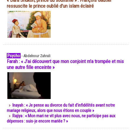
« Dara Shukoh, prince du soufisme » : François Gautier
ressuscite le prince oublié d'un islam éclairé
Psycho
-
Abdelnour Zahrali
Farah : « J’ai découvert que mon conjoint m’a trompée et mis
une autre fille enceinte »
Inayah : « Je pense au divorce du fait d’infidélités avant notre
mariage religieux, alors que nous étions en couple »
Rajiya : « Mon mari ne vit plus avec nous, ne participe pas aux
dépenses : suis-je encore mariée ? »