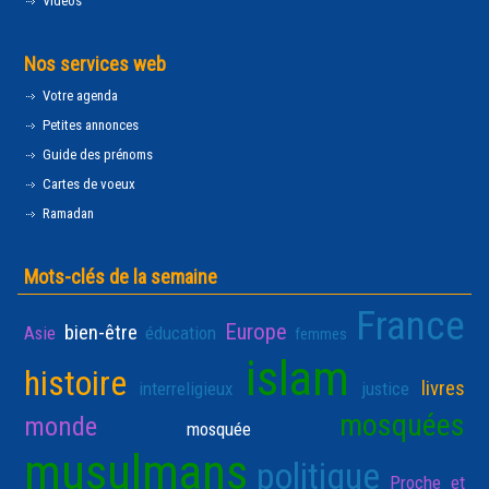
Vidéos
Nos services web
Votre agenda
Petites annonces
Guide des prénoms
Cartes de voeux
Ramadan
Mots-clés de la semaine
France
Europe
bien-être
Asie
éducation
femmes
islam
histoire
livres
interreligieux
justice
mosquées
monde
mosquée
musulmans
politique
Proche et