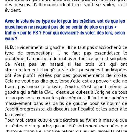
des besoins d’affirmation identitaire, vont se voiler, c’est
évident.
Avec le vote de ce type de loi pour les crèches, est-ce que les
musulmans ne risquent pas de se sentir de plus en plus «
trahis » par le PS ? Pour qui devraient-ils voter, dès lors, selon
vous ?
H. B. :
Evidemment, la gauche ! Il ne faut pas s’accrocher à ce
type de provocations. Il ne faut pas essentialiser le
problème. La gauche a du mal avec tout ce qui est singulier.
Ce n’est pas un hasard si les trois lois qui ont
structurellement changé la vie des personnes handicapées
ont été plutôt votées par des gouvernements de droite.
Cela ne veut pas dire que, lorsqu’elle est au pouvoir, elle ne
traite pas mieux le pauvre, l’exclu. C’est quand même la
gauche qui a fait le CMU, c’est elle qui est à l’origine de tous
les acquis sociaux pour les plus démunis. Il faut donc adhérer
massivement dans les partis de gauche pour se nourrir de
l’esprit progressiste, du discours sur l’égalité et les aider à le
faire vivre.
Pour moi, cette culture va décroître au fur et à mesure que
les élites de la gauche, qui ont été fortement marquées par
l’histoire coloniale, vont se retirer du jeu et laisser la place