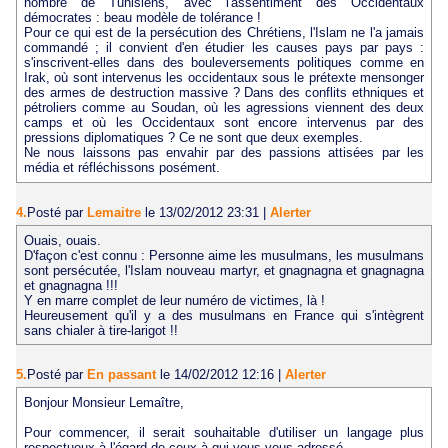
nombre de Tunisiens, avec l'assentiment des Occidentaux
démocrates : beau modèle de tolérance !
Pour ce qui est de la persécution des Chrétiens, l'Islam ne l'a jamais
commandé ; il convient d'en étudier les causes pays par pays :
s'inscrivent-elles dans des bouleversements politiques comme en
Irak, où sont intervenus les occidentaux sous le prétexte mensonger
des armes de destruction massive ? Dans des conflits ethniques et
pétroliers comme au Soudan, où les agressions viennent des deux
camps et où les Occidentaux sont encore intervenus par des
pressions diplomatiques ? Ce ne sont que deux exemples.
Ne nous laissons pas envahir par des passions attisées par les
média et réfléchissons posément.
4.
Posté par
Lemaitre
le 13/02/2012 23:31
|
Alerter
Ouais, ouais.
D'façon c'est connu : Personne aime les musulmans, les musulmans
sont persécutée, l'Islam nouveau martyr, et gnagnagna et gnagnagna
et gnagnagna !!!
Y en marre complet de leur numéro de victimes, là !
Heureusement qu'il y a des musulmans en France qui s'intègrent
sans chialer à tire-larigot !!
5.
Posté par
En passant
le 14/02/2012 12:16
|
Alerter
Bonjour Monsieur Lemaître,
Pour commencer, il serait souhaitable d'utiliser un langage plus
respectueux à l'égard de ceux à qui vous vous adressé.