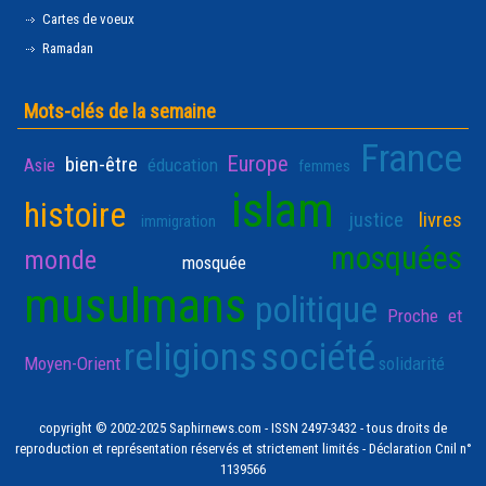
Cartes de voeux
Ramadan
Mots-clés de la semaine
France
Europe
bien-être
Asie
éducation
femmes
islam
histoire
justice
livres
immigration
mosquées
monde
mosquée
musulmans
politique
Proche et
religions
société
Moyen-Orient
solidarité
copyright © 2002-2025 Saphirnews.com - ISSN 2497-3432 - tous droits de
reproduction et représentation réservés et strictement limités - Déclaration Cnil n°
1139566