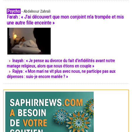
Psycho
-
Abdelnour Zahrali
Farah : « J’ai découvert que mon conjoint m’a trompée et mis
une autre fille enceinte »
Inayah : « Je pense au divorce du fait d’infidélités avant notre
mariage religieux, alors que nous étions en couple »
Rajiya : « Mon mari ne vit plus avec nous, ne participe pas aux
dépenses : suis-je encore mariée ? »