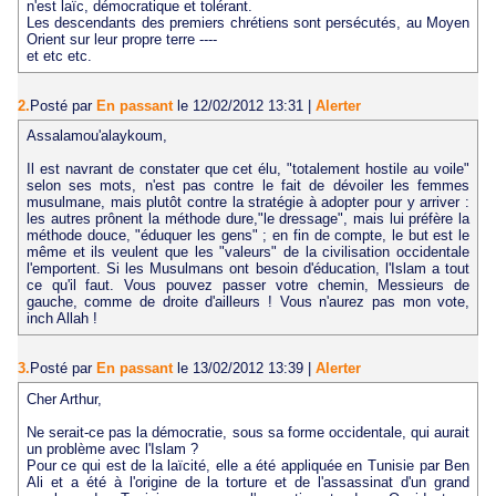
n'est laïc, démocratique et tolérant.
Les descendants des premiers chrétiens sont persécutés, au Moyen
Orient sur leur propre terre ----
et etc etc.
2.
Posté par
En passant
le 12/02/2012 13:31
|
Alerter
Assalamou'alaykoum,
Il est navrant de constater que cet élu, "totalement hostile au voile"
selon ses mots, n'est pas contre le fait de dévoiler les femmes
musulmane, mais plutôt contre la stratégie à adopter pour y arriver :
les autres prônent la méthode dure,"le dressage", mais lui préfère la
méthode douce, "éduquer les gens" ; en fin de compte, le but est le
même et ils veulent que les "valeurs" de la civilisation occidentale
l'emportent. Si les Musulmans ont besoin d'éducation, l'Islam a tout
ce qu'il faut. Vous pouvez passer votre chemin, Messieurs de
gauche, comme de droite d'ailleurs ! Vous n'aurez pas mon vote,
inch Allah !
3.
Posté par
En passant
le 13/02/2012 13:39
|
Alerter
Cher Arthur,
Ne serait-ce pas la démocratie, sous sa forme occidentale, qui aurait
un problème avec l'Islam ?
Pour ce qui est de la laïcité, elle a été appliquée en Tunisie par Ben
Ali et a été à l'origine de la torture et de l'assassinat d'un grand