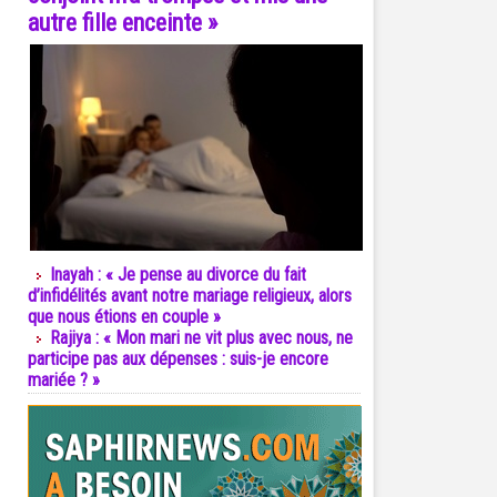
autre fille enceinte »
Inayah : « Je pense au divorce du fait
d’infidélités avant notre mariage religieux, alors
que nous étions en couple »
Rajiya : « Mon mari ne vit plus avec nous, ne
participe pas aux dépenses : suis-je encore
mariée ? »