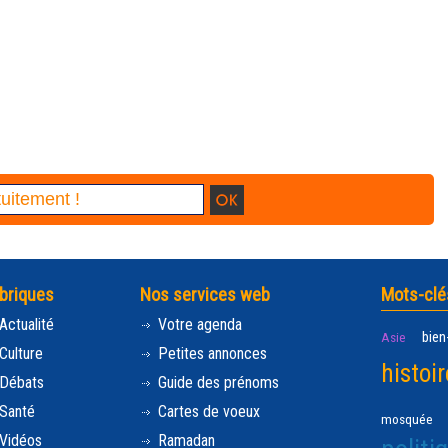
briques
Nos services web
Mots-clé
Actualité
Votre agenda
bien
Asie
Culture
Petites annonces
histoir
Débats
Guide des prénoms
Santé
Cartes de voeux
mosquée
Vidéos
Ramadan