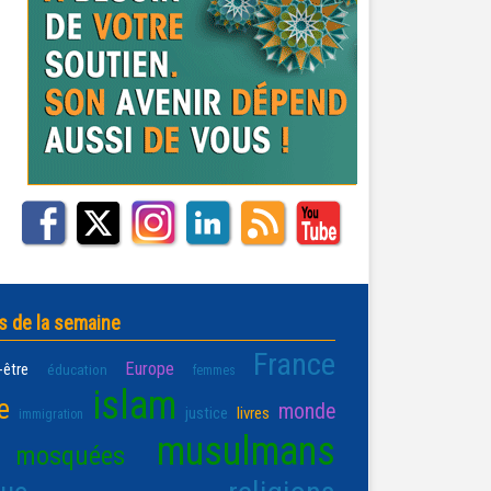
s de la semaine
France
Europe
-être
éducation
femmes
islam
e
monde
justice
livres
immigration
musulmans
mosquées