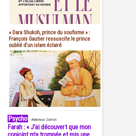
« Dara Shukoh, prince du soufisme » :
François Gautier ressuscite le prince
oublié d'un islam éclairé
Psycho
-
Abdelnour Zahrali
Farah : « J’ai découvert que mon
conjoint m’a trompée et mis une