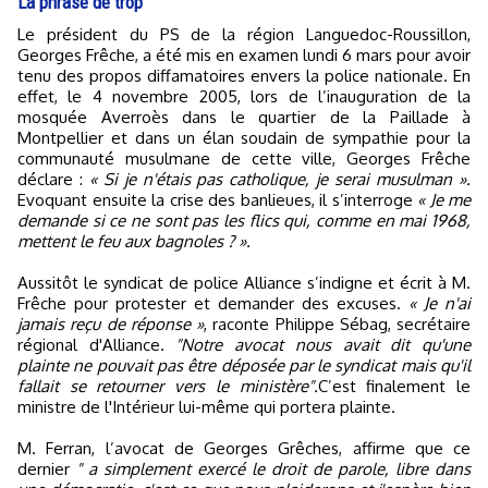
La phrase de trop
Le président du PS de la région Languedoc-Roussillon,
Georges Frêche, a été mis en examen lundi 6 mars pour avoir
tenu des propos diffamatoires envers la police nationale. En
effet, le 4 novembre 2005, lors de l’inauguration de la
mosquée Averroès dans le quartier de la Paillade à
Montpellier et dans un élan soudain de sympathie pour la
communauté musulmane de cette ville, Georges Frêche
déclare :
« Si je n'étais pas catholique, je serai musulman ».
Evoquant ensuite la crise des banlieues, il s’interroge
« Je me
demande si ce ne sont pas les flics qui, comme en mai 1968,
mettent le feu aux bagnoles ? ».
Aussitôt le syndicat de police Alliance s’indigne et écrit à M.
Frêche pour protester et demander des excuses.
« Je n'ai
jamais reçu de réponse »
, raconte Philippe Sébag, secrétaire
régional d'Alliance.
"Notre avocat nous avait dit qu'une
plainte ne pouvait pas être déposée par le syndicat mais qu'il
fallait se retourner vers le ministère".
C’est finalement le
ministre de l'Intérieur lui-même qui portera plainte.
M. Ferran, l’avocat de Georges Grêches, affirme que ce
dernier
" a simplement exercé le droit de parole, libre dans