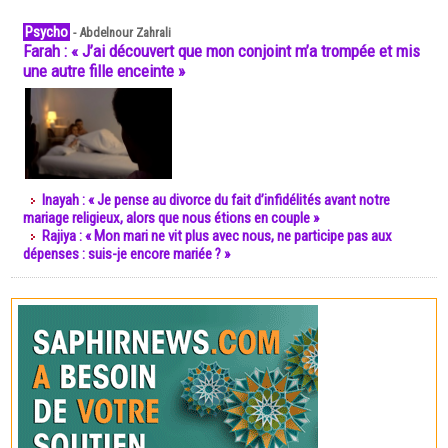
Psycho
-
Abdelnour Zahrali
Farah : « J’ai découvert que mon conjoint m’a trompée et mis
une autre fille enceinte »
Inayah : « Je pense au divorce du fait d’infidélités avant notre
mariage religieux, alors que nous étions en couple »
Rajiya : « Mon mari ne vit plus avec nous, ne participe pas aux
dépenses : suis-je encore mariée ? »