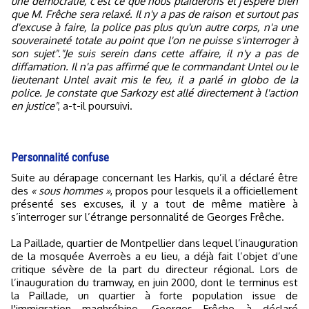
une démocratie, c'est ce que nous plaiderons et j'espère bien
que M. Frêche sera relaxé. Il n'y a pas de raison et surtout pas
d'excuse à faire, la police pas plus qu'un autre corps, n'a une
souveraineté totale au point que l'on ne puisse s'interroger à
son sujet"."Je suis serein dans cette affaire, il n'y a pas de
diffamation. Il n'a pas affirmé que le commandant Untel ou le
lieutenant Untel avait mis le feu, il a parlé in globo de la
police. Je constate que Sarkozy est allé directement à l'action
en justice"
, a-t-il poursuivi.
Personnalité confuse
Suite au dérapage concernant les Harkis, qu’il a déclaré être
des
« sous hommes »
, propos pour lesquels il a officiellement
présenté ses excuses, il y a tout de même matière à
s’interroger sur l’étrange personnalité de Georges Frêche.
La Paillade, quartier de Montpellier dans lequel l’inauguration
de la mosquée Averroès a eu lieu, a déjà fait l’objet d’une
critique sévère de la part du directeur régional. Lors de
l’inauguration du tramway, en juin 2000, dont le terminus est
la Paillade, un quartier à forte population issue de
l'immigration maghrébine, Georges Frêche à déclaré