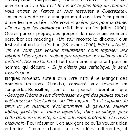
ouvertement :
« Ici, c'est le tunnel le plus long du monde :
vous entrez en France et vous ressortez à Ouarzazate»
.
Toujours lors de cette inauguration, il aurai lancé en parlant
d’une femme voilée :
«Ne vous inquiétez pas pour la dame,
elle n'a que les oreillons»
. (Midi libre du 1er juillet 2000).
Outrés par ces propos, des groupes de musulmans viennent
perturber ses meetings.
«Un soir,
raconte le directeur d'un
festival culturel à Libération (28 février 2006),
Frêche a hurlé :
"Ils ne vont pas vouloir maintenant nous imposer leur
religion ! Ceux qui ne veulent pas respecter nos valeurs, qu'ils
rentrent chez eux!"»
. C’est tout de même inquiétant pour un
homme qui déclare
« Si je n'étais pas catholique, je serai
musulman ».
Jacques Molénat, auteur d'un livre intitulé le Marigot des
pouvoirs (éditions Climats), consacré aux réseaux en
Languedoc-Roussillon, confie au journal Libération que
«Georges Frêche a l'art d'embrasser au gré des publics tout le
kaléidoscope idéologique de l'Hexagone. Il est capable de
tenir ici un discours révolutionnaire, là gaulliste, ailleurs
libéral, jaurèsien et même lepéniste, dans le sillage, pour
cette dernière variante, de son adhésion profonde à la cause
pied-noir.»
Pour résumer, il dit aux gens ce qu’ils veulent bien
entendre. Comme chacun a des idées différentes, il