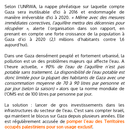
Selon l’UNRWA, la nappe phréatique sur laquelle compte
Gaza sera inutilisable d'ici à 2016 et endommagée de
manière irréversible d'ici à 2020.
« Même avec des mesures
immédiates correctives, l'aquifère mettra des décennies pour
récupérer »,
alerte l’organisation dans son rapport, en
prenant en compte une forte croissance de la population à
Gaza d’ici à 2020 (2,1 millions d’habitants contre 1,6
aujourd’hui).
Dans une Gaza densément peuplé et fortement urbanisé, la
pollution est un des problèmes majeurs qui affecte l'eau. A
l’heure actuelle,
« 90% de l'eau de l'aquifère n’est pas
potable sans traitement. La disponibilité de l'eau potable est
donc limitée pour la plupart des habitants de Gaza avec une
consommation moyenne de 70 à 90 litres par personne et
par jour (selon la saison) »
alors que la norme mondiale de
l'OMS est de 100 litres par personne par jour.
La solution : lancer de gros investissements dans les
infrastructures du secteur de l'eau. C'est sans compter Israël,
qui maintient le blocus sur Gaza depuis plusieurs années. Elle
est régulièrement accusée de
pomper l’eau des Territoires
occupés palestiniens pour son usage exclusif
.