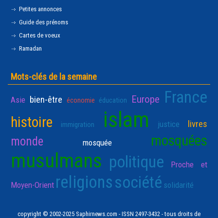
Petites annonces
Guide des prénoms
Cartes de voeux
Ramadan
Mots-clés de la semaine
France
Europe
bien-être
Asie
économie
éducation
islam
histoire
livres
justice
immigration
mosquées
monde
mosquée
musulmans
politique
Proche et
religions
société
Moyen-Orient
solidarité
copyright © 2002-2025 Saphirnews.com - ISSN 2497-3432 - tous droits de