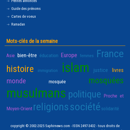
Petites annonces
Guide des prénoms
Cartes de voeux
Ramadan
Mots-clés de la semaine
France
Europe
bien-être
Asie
éducation
femmes
islam
histoire
justice
livres
immigration
mosquées
monde
mosquée
musulmans
politique
Proche et
religions
société
Moyen-Orient
solidarité
copyright © 2002-2025 Saphirnews.com - ISSN 2497-3432 - tous droits de