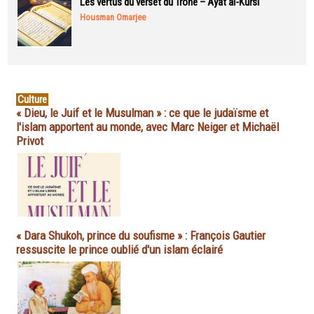
Les vertus du verset du Trône – Ayat al-Kursi
Housman Omarjee
Culture
« Dieu, le Juif et le Musulman » : ce que le judaïsme et
l'islam apportent au monde, avec Marc Neiger et Michaël
Privot
« Dara Shukoh, prince du soufisme » : François Gautier
ressuscite le prince oublié d'un islam éclairé