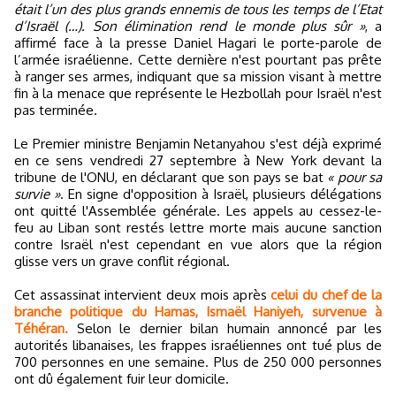
était l’un des plus grands ennemis de tous les temps de l’Etat
d’Israël (…). Son élimination rend le monde plus sûr »
, a
affirmé face à la presse Daniel Hagari le porte-parole de
l’armée israélienne. Cette dernière n'est pourtant pas prête
à ranger ses armes, indiquant que sa mission visant à mettre
fin à la menace que représente le Hezbollah pour Israël n'est
pas terminée.
Le Premier ministre Benjamin Netanyahou s'est déjà exprimé
en ce sens vendredi 27 septembre à New York devant la
tribune de l'ONU, en déclarant que son pays se bat
« pour sa
survie »
. En signe d'opposition à Israël, plusieurs délégations
ont quitté l'Assemblée générale. Les appels au cessez-le-
feu au Liban sont restés lettre morte mais aucune sanction
contre Israël n'est cependant en vue alors que la région
glisse vers un grave conflit régional.
Cet assassinat intervient deux mois après
celui du chef de la
branche politique du Hamas, Ismaël Haniyeh, survenue à
Téhéran.
Selon le dernier bilan humain annoncé par les
autorités libanaises, les frappes israéliennes ont tué plus de
700 personnes en une semaine. Plus de 250 000 personnes
ont dû également fuir leur domicile.