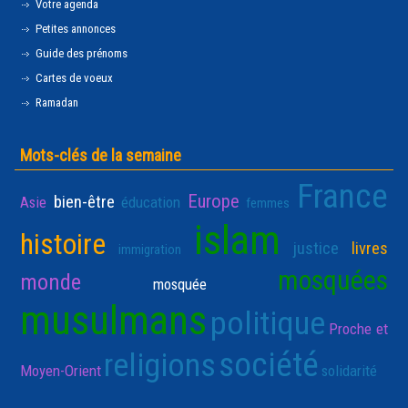
Votre agenda
Petites annonces
Guide des prénoms
Cartes de voeux
Ramadan
Mots-clés de la semaine
France
Europe
bien-être
Asie
éducation
femmes
islam
histoire
justice
livres
immigration
mosquées
monde
mosquée
musulmans
politique
Proche et
société
religions
Moyen-Orient
solidarité