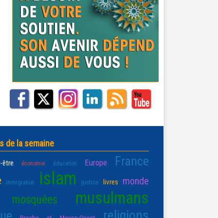
s de la semaine
France
Europe
-être
économie
éducation
islam
e
monde
livres
justice
immigration
musulmans
mosquées
religions
que
Proche et Moyen-Orient