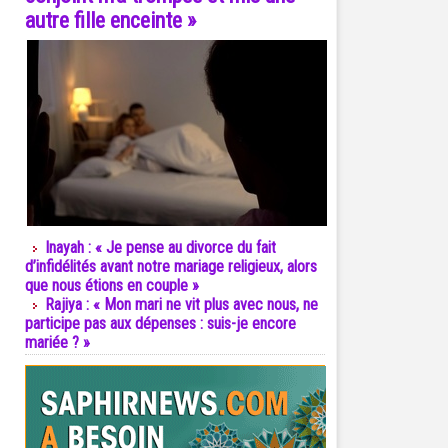
autre fille enceinte »
Inayah : « Je pense au divorce du fait
d’infidélités avant notre mariage religieux, alors
que nous étions en couple »
Rajiya : « Mon mari ne vit plus avec nous, ne
participe pas aux dépenses : suis-je encore
mariée ? »