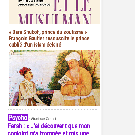
« Dara Shukoh, prince du soufisme » :
François Gautier ressuscite le prince
oublié d'un islam éclairé
Psycho
-
Abdelnour Zahrali
Farah : « J’ai découvert que mon
conjoint m’a trompée et mis une