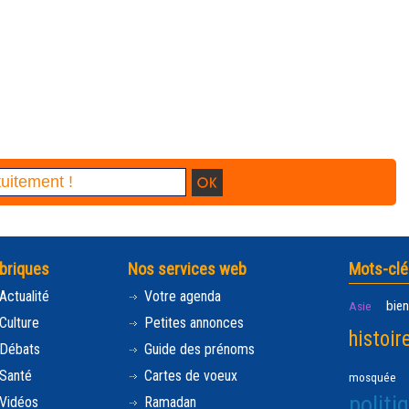
briques
Nos services web
Mots-clé
Actualité
Votre agenda
bien
Asie
Culture
Petites annonces
histoir
Débats
Guide des prénoms
Santé
Cartes de voeux
mosquée
politi
Vidéos
Ramadan