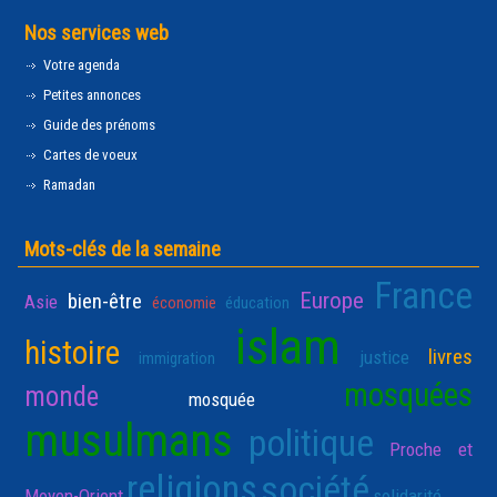
Nos services web
Votre agenda
Petites annonces
Guide des prénoms
Cartes de voeux
Ramadan
Mots-clés de la semaine
France
Europe
bien-être
Asie
économie
éducation
islam
histoire
livres
justice
immigration
mosquées
monde
mosquée
musulmans
politique
Proche et
religions
société
Moyen-Orient
solidarité