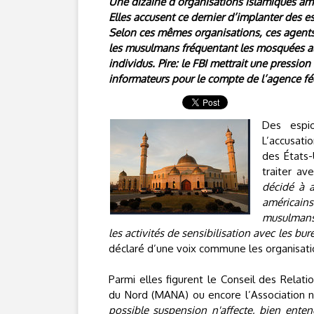
Une dizaine d’organisations islamiques amé
Elles accusent ce dernier d’implanter des
Selon ces mêmes organisations, ces agents o
les musulmans fréquentant les mosquées al
individus. Pire: le FBI mettrait une pression
informateurs pour le compte de l’agence fé
Des espi
L’accusati
des États-
traiter av
décidé à a
américains
musulmans
les activités de sensibilisation avec les b
déclaré d’une voix commune les organisati
Parmi elles figurent le Conseil des Relat
du Nord (MANA) ou encore l’Association 
possible suspension n'affecte, bien ente