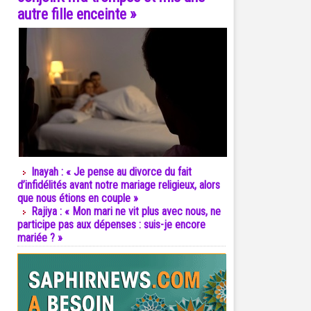
autre fille enceinte »
Inayah : « Je pense au divorce du fait
d’infidélités avant notre mariage religieux, alors
que nous étions en couple »
Rajiya : « Mon mari ne vit plus avec nous, ne
participe pas aux dépenses : suis-je encore
mariée ? »