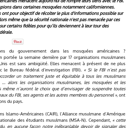
ricaines menacent aujourd'hui de rompre leurs liens avec le FBI.
 espions dans certaines mosquées notamment californiennes.
nt pour objectif de récolter le plus d'informations possible sur
ors même que la sécurité nationale n'est pas menacée par ces
 sur certains fidèles pour qu’ils deviennent à leur tour des
dérale.
ons du gouvernement dans les mosquées américaines ?
on portée la semaine dernière par 17 organisations musulmanes
Unis est sans ambigüité. Elles menacent à présent de ne plus
ec le Bureau fédéral d’investigation (FBI).
« Si le FBI n’est pas
ccorder un traitement juste et équitable à tous les musulmans
 ... alors les organisations musulmanes, les mosquées et les
 même n’auront le choix que d’envisager de suspendre toutes
ureaux du FBI, ses agents et les autres membres du personnel »
, ont
ons du pays.
ions Islamo-Américaines (CAIR), l’Alliance musulmane d’Amérique
nationale des étudiants musulmans (MSA-N). Cependant,
« cette
ndu, en aucune façon notre inébranlable devoir de signaler des