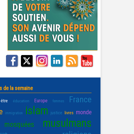
s de la semaine
France
Europe
-être
éducation
femmes
islam
e
monde
justice
livres
immigration
musulmans
mosquées