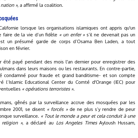
 nation »
, a affirmé la coalition.
mosquées
alifornie lorsque les organisations islamiques ont appris qu'un
 faire de la vie d’un fidèle
« un enfer »
s’il ne devenait pas un
e est un présumé garde de corps d’Osama Ben Laden, a tout
ison en février.
 été payé pendant des mois l'an dernier pour enregistrer des
ulmans dans leurs maisons ou les restaurants. En contre-partie,
 a été condamné pour fraude et grand banditisme- et son compte
iltré l’Islamic Educational Center du Comté d'Orange (IEC) pour
éventuelles
« opérations terroristes ».
mans, gênés par la surveillance accrue des mosquées par les
tembre 2001, se disent
« forcés »
de ne plus s’y rendre de peur
conque surveillance.
« Tout le monde a peur et cela conduit à une
 religion »
, a déclaré au
Los Angeles Times
Ayloush Hussam,