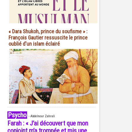
« Dara Shukoh, prince du soufisme » :
François Gautier ressuscite le prince
oublié d'un islam éclairé
Psycho
-
Abdelnour Zahrali
Farah : « J’ai découvert que mon
conjoint m’a trompée et mis une