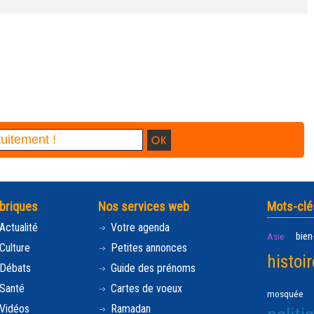
briques
Nos services web
Mots-clé
Actualité
Votre agenda
bien
Asie
Culture
Petites annonces
histoir
Débats
Guide des prénoms
Santé
Cartes de voeux
mosquée
Vidéos
Ramadan