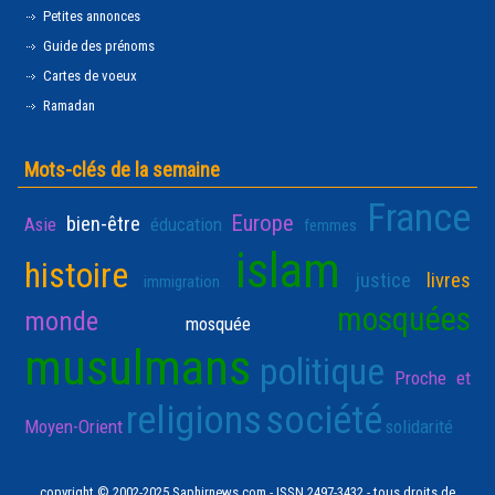
Petites annonces
Guide des prénoms
Cartes de voeux
Ramadan
Mots-clés de la semaine
France
Europe
bien-être
Asie
éducation
femmes
islam
histoire
justice
livres
immigration
mosquées
monde
mosquée
musulmans
politique
Proche et
religions
société
Moyen-Orient
solidarité
copyright © 2002-2025 Saphirnews.com - ISSN 2497-3432 - tous droits de