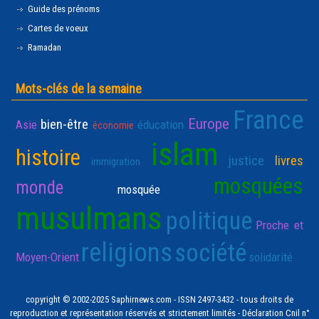
Guide des prénoms
Cartes de voeux
Ramadan
Mots-clés de la semaine
France
Europe
bien-être
Asie
éducation
économie
islam
histoire
justice
livres
immigration
mosquées
monde
mosquée
musulmans
politique
Proche et
religions
société
Moyen-Orient
solidarité
copyright © 2002-2025 Saphirnews.com - ISSN 2497-3432 - tous droits de
reproduction et représentation réservés et strictement limités - Déclaration Cnil n°