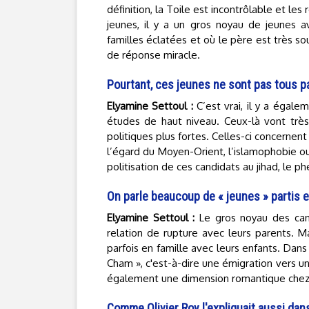
définition, la Toile est incontrôlable et le
jeunes, il y a un gros noyau de jeunes av
familles éclatées et où le père est très sou
de réponse miracle.
Pourtant, ces jeunes ne sont pas tous 
Elyamine Settoul :
C’est vrai, il y a égal
études de haut niveau. Ceux-là vont trè
politiques plus fortes. Celles-ci concernen
l’égard du Moyen-Orient, l’islamophobie ou e
politisation de ces candidats au jihad, le
On parle beaucoup de « jeunes » partis en
Elyamine Settoul :
Le gros noyau des cand
relation de rupture avec leurs parents. 
parfois en famille avec leurs enfants. Dans c
Cham », c'est-à-dire une émigration vers un
également une dimension romantique chez
Comme Olivier Roy l'expliquait aussi dan