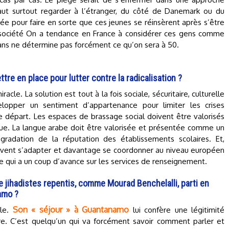
ut surtout regarder à l’étranger, du côté de Danemark ou du
cée pour faire en sorte que ces jeunes se réinsèrent après s’être
a société On a tendance en France à considérer ces gens comme
 ans ne détermine pas forcément ce qu’on sera à 50.
tre en place pour lutter contre la radicalisation ?
racle. La solution est tout à la fois sociale, sécuritaire, culturelle
opper un sentiment d’appartenance pour limiter les crises
 départ. Les espaces de brassage social doivent être valorisés
que. La langue arabe doit être valorisée et présentée comme un
dation de la réputation des établissements scolaires. Et,
oivent s’adapter et davantage se coordonner au niveau européen
e qui a un coup d’avance sur les services de renseignement.
 jihadistes repentis, comme Mourad Benchelalli, parti en
amo ?
Son « séjour » à Guantanamo
ble.
lui confère une légitimité
tre. C’est quelqu’un qui va forcément savoir comment parler et