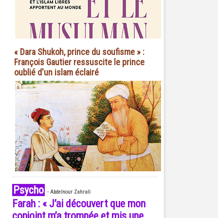
« Dara Shukoh, prince du soufisme » :
François Gautier ressuscite le prince
oublié d'un islam éclairé
Psycho
-
Abdelnour Zahrali
Farah : « J’ai découvert que mon
conjoint m’a trompée et mis une