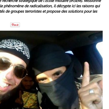
de recherche stratégique de l’Ecole militaire (IRSEM). Missionné
le phénomène de radicalisation, il décrypte ici les raisons qui
ôtés de groupes terroristes et propose des solutions pour les