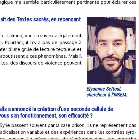
ogique me semble particulièrement pertinente pour éclairer ces
ait des Textes sacrés, en recensant
ou le Talmud, vous trouverez également
r. Pourtant, il n’y a pas de passage à
ter d’une grille de lecture textuelle et
 aboutissent à ces phénomènes. Mais il
agiles, des discours de violence peuvent
Elyamine Settoul,
chercheur à l’IRSEM.
ls a annoncé la création d’une seconde cellule de
vous son fonctionnement, son efficacité ?
Syrie passent souvent par la case prison. Ils ne représentent pas
radicalisation variable et des expériences dans les contrées syro-
u cas par cas. Le piège serait de s’enfermer dans une approche