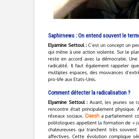
Saphirnews : On entend souvent le terme 
Elyamine Settoul :
C’est un concept un peu
qui mène à une action violente. Sur le plan
reste en accord avec la démocratie. Une 
radicalité. Il faut également rappeler que
multiples espaces, des mouvances d’extr
pro-life aux Etats-Unis.
Comment détecter la radicalisation ?
Elyamine Settoul :
Avant, les jeunes se r
rencontre était principalement physique. A
Daesh
réseaux sociaux.
a parfaitement com
politologues appellent la formation de
« 
chaleureuses qui tranchent très souvent
affectives. Cette évolution complique sé