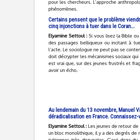
pour les chercheurs. L’approche anthropol
phénomènes.
Certains pensent que le problème viendr
cinq injonctions à tuer dans le Coran...
Elyamine Settoul :
Si vous lisez la Bible 
des passages belliqueux ou incitant à tue
l’acte. Le sociologue ne peut pas se conten
doit décrypter les mécanismes sociaux qui
est vrai que, sur des jeunes frustrés et fr
avoir un écho.
Au lendemain du 13 novembre, Manuel Val
déradicalisation en France. Connaissez-
Elyamine Settoul :
Les jeunes de retour de 
un bloc monolithique, il y a des degrés de 
irakiennes très disparates. C’est donc d