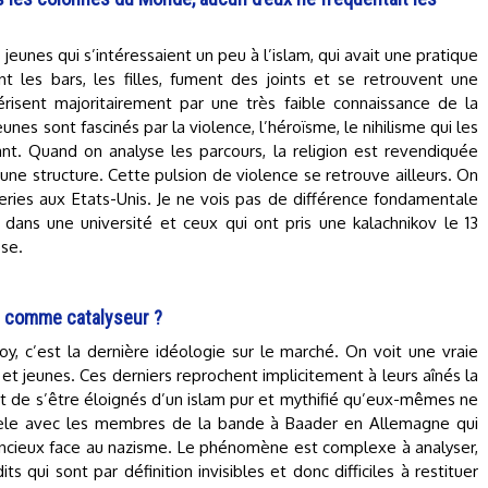
jeunes qui s’intéressaient un peu à l’islam, qui avait une pratique
ent les bars, les filles, fument des joints et se retrouvent une
érisent majoritairement par une très faible connaissance de la
eunes sont fascinés par la violence, l’héroïsme, le nihilisme qui les
ant. Quand on analyse les parcours, la religion est revendiquée
’une structure. Cette pulsion de violence se retrouve ailleurs. On
eries aux Etats-Unis. Je ne vois pas de différence fondamentale
dans une université et ceux qui ont pris une kalachnikov le 13
sse.
on comme catalyseur ?
y, c’est la dernière idéologie sur le marché. On voit une vraie
et jeunes. Ces derniers reprochent implicitement à leurs aînés la
ait de s’être éloignés d’un islam pur et mythifié qu’eux-mêmes ne
allèle avec les membres de la bande à Baader en Allemagne qui
ilencieux face au nazisme. Le phénomène est complexe à analyser,
ts qui sont par définition invisibles et donc difficiles à restituer