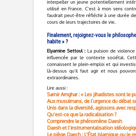
interpeller un jeune potentiellement inté
utilisé en France. C’est à mon sens contre
faudrait peut-être réfléchir à une durée 
cours de leurs trajectoires de vie.
Finalement, rejoignez-vous le philosoph
habite » ?
Elyamine Settoul :
La pulsion de violence
influencée par le contexte sociétal. C
connaissent le plein-emploi et qui investis
là-dessus qu’il faut agir et nous pouvo
extraordinaires.
Lire aussi :
Samir Amghar : « Les jihadistes sont le p
Aux musulmans, de l’urgence du débat su
Unis dans la diversité, agissons avec res
Qu’est-ce que la radicalisation ?
Comprendre le phénomène Daesh
Daesh et l’instrumentalisation idéologi
Le piège Daech : L'État islamique ou le re