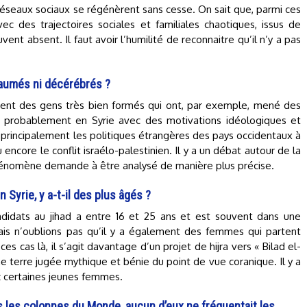
s réseaux sociaux se régénèrent sans cesse. On sait que, parmi ces
ec des trajectoires sociales et familiales chaotiques, issus de
vent absent. Il faut avoir l’humilité de reconnaitre qu’il n’y a pas
paumés ni décérébrés ?
ement des gens très bien formés qui ont, par exemple, mené des
s probablement en Syrie avec des motivations idéologiques et
t principalement les politiques étrangères des pays occidentaux à
ncore le conflit israélo-palestinien. Il y a un débat autour de la
 phénomène demande à être analysé de manière plus précise.
 Syrie, y a-t-il des plus âgés ?
idats au jihad a entre 16 et 25 ans et est souvent dans une
Mais n’oublions pas qu’il y a également des femmes qui partent
es cas là, il s’agit davantage d’un projet de hijra vers « Bilad el-
e terre jugée mythique et bénie du point de vue coranique. Il y a
 certaines jeunes femmes.
s les colonnes du Monde, aucun d’eux ne fréquentait les