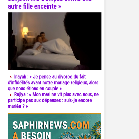
autre fille enceinte »
Inayah : « Je pense au divorce du fait
d’infidélités avant notre mariage religieux, alors
que nous étions en couple »
Rajiya : « Mon mari ne vit plus avec nous, ne
participe pas aux dépenses : suis-je encore
mariée ? »