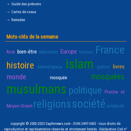
Guide des prénoms
Cartes de voeux
Ramadan
Mots-clés de la semaine
France
Europe
bien-être
Asie
éducation
femmes
islam
histoire
livres
interreligieux
justice
mosquées
monde
mosquée
musulmans
politique
Proche et
société
religions
Moyen-Orient
solidarité
copyright © 2002-2025 Saphirnews.com - ISSN 2497-3432 - tous droits de
reproduction et représentation réservés et strictement limités - Déclaration Cnil n°