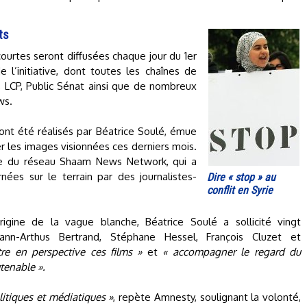
ts
ourtes seront diffusées chaque jour du 1er
 l’initiative, dont toutes les chaînes de
, LCP, Public Sénat ainsi que de nombreux
ws.
nt été réalisés par Béatrice Soulé, émue
 les images visionnées ces derniers mois.
aide du réseau Shaam News Network, qui a
nées sur le terrain par des journalistes-
Dire « stop » au
conflit en Syrie
gine de la vague blanche, Béatrice Soulé a sollicité vingt
Yann-Arthus Bertrand, Stéphane Hessel, François Cluzet et
re en perspective ces films »
et
« accompagner le regard du
tenable ».
litiques et médiatiques »
, repète Amnesty, soulignant la volonté,