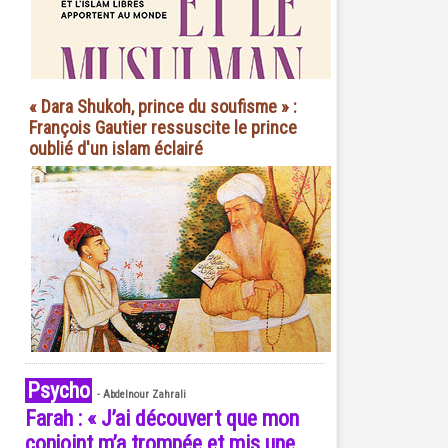
« Dara Shukoh, prince du soufisme » :
François Gautier ressuscite le prince
oublié d'un islam éclairé
Psycho
-
Abdelnour Zahrali
Farah : « J’ai découvert que mon
conjoint m’a trompée et mis une