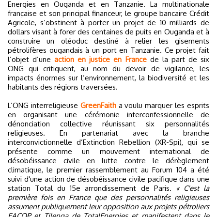
Energies en Ouganda et en Tanzanie. La multinationale
française et son principal financeur, le groupe bancaire Crédit
Agricole, s’obstinent à porter un projet de 10 milliards de
dollars visant à forer des centaines de puits en Ouganda et à
construire un oléoduc destiné à relier les gisements
pétrolifères ougandais à un port en Tanzanie. Ce projet fait
l’objet d’une
action en justice en France
de la part de six
ONG qui critiquent, au nom du devoir de vigilance, les
impacts énormes sur l’environnement, la biodiversité et les
habitants des régions traversées.
L’ONG interreligieuse
GreenFaith
a voulu marquer les esprits
en organisant une cérémonie interconfessionnelle de
dénonciation collective réunissant six personnalités
religieuses. En partenariat avec la branche
interconvictionnelle d’Extinction Rebellion (XR-Spi), qui se
présente comme un mouvement international de
désobéissance civile en lutte contre le dérèglement
climatique, le premier rassemblement au Forum 104 a été
suivi d'une action de désobéissance civile pacifique dans une
station Total du 15e arrondissement de Paris.
« C'est la
première fois en France que des personnalités religieuses
assument publiquement leur opposition aux projets pétroliers
EACOP et Tilenga de TotalEnergies et manifestent dans le