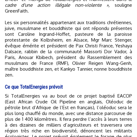
cadre d'une action illégale non-violente »,
souligne
GreenFaith.
Les six personnalités appartenant aux traditions chrétiennes,
juive, musulmane et bouddhiste qui ont répondu présentes
sont Caroline Ingrand-Hoffet, pasteure de la paroisse
protestante de Kolbsheim, en Alsace, Mgr Marc Stenger,
évêque émérite et président de Pax Christi France, Yeshaya
Dalsace, rabbin de la communauté Massorti Dor Vador, à
Paris, Anouar Kbibech, président du Rassemblement des
musulmans de France (RMF), Olivier Reigen Wang-Genh,
maître bouddhiste zen, et Kankyo Tannier, nonne bouddhiste
zen.
Ce que TotalEnergies prévoit
Si TotalEnergies va au bout de ce projet baptisé EACOP
(East African Crude Oil Pipeline en anglais, Oléoduc de
pétrole brut d’Afrique de l’Est en français), l’oléoduc sera le
plus long chauffé du monde, avec une distance parcourue de
plus de 1 400 kilomètres. Il fera perdre l’accès à leurs terres
à des dizaines de milliers d’agriculteurs et traversera une
région très riche en biodiversité, dénoncent les militants
écologistes. Le projet prévoit également le forage de plus