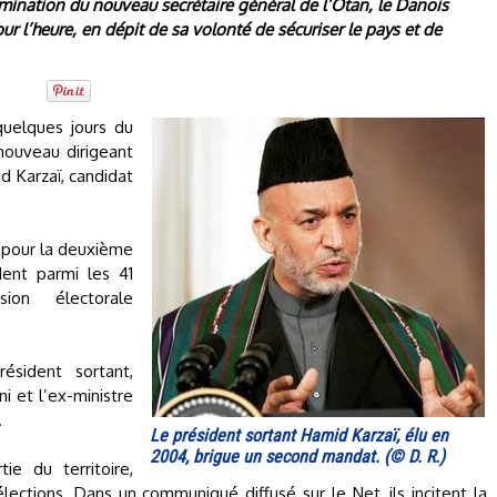
nomination du nouveau secrétaire général de l’Otan, le Danois
 l’heure, en dépit de sa volonté de sécuriser le pays et de
uelques jours du
 nouveau dirigeant
id Karzaï, candidat
, pour la deuxième
ident parmi les 41
ion électorale
ésident sortant,
i et l’ex-ministre
.
Le président sortant Hamid Karzaï, élu en
2004, brigue un second mandat. (© D. R.)
ie du territoire,
ections. Dans un communiqué diffusé sur le Net, ils incitent la