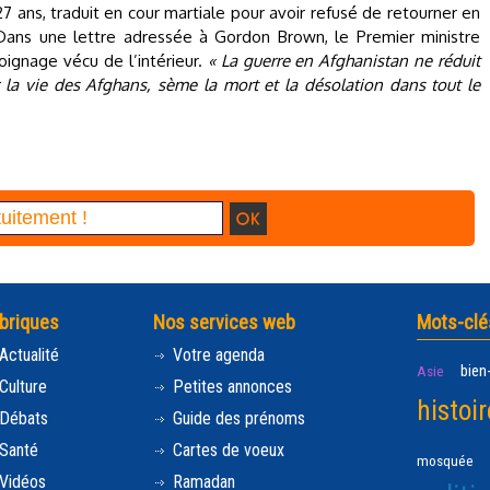
27 ans, traduit en cour martiale pour avoir refusé de retourner en
 Dans une lettre adressée à Gordon Brown, le Premier ministre
moignage vécu de l’intérieur.
« La guerre en Afghanistan ne réduit
er la vie des Afghans, sème la mort et la désolation dans tout le
briques
Nos services web
Mots-clé
Actualité
Votre agenda
bien
Asie
Culture
Petites annonces
histoir
Débats
Guide des prénoms
Santé
Cartes de voeux
mosquée
Vidéos
Ramadan