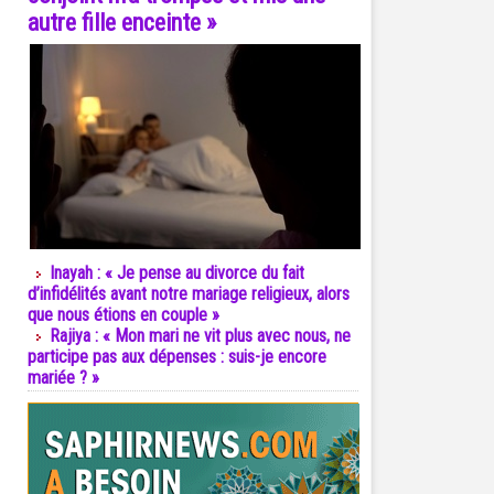
autre fille enceinte »
Inayah : « Je pense au divorce du fait
d’infidélités avant notre mariage religieux, alors
que nous étions en couple »
Rajiya : « Mon mari ne vit plus avec nous, ne
participe pas aux dépenses : suis-je encore
mariée ? »