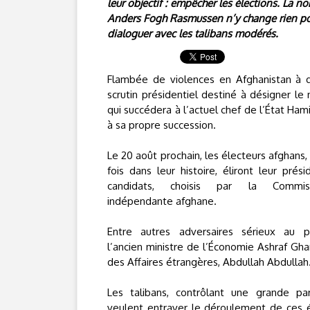
leur objectif : empêcher les élections. La 
Anders Fogh Rasmussen n’y change rien pour
dialoguer avec les talibans modérés.
Flambée de violences en Afghanistan à q
scrutin présidentiel destiné à désigner le
qui succédera à l’actuel chef de l’État Ham
à sa propre succession.
Le 20 août prochain, les électeurs afghans
fois dans leur histoire, éliront leur prés
candidats, choisis par la Commiss
indépendante afghane.
Entre autres adversaires sérieux au pr
l’ancien ministre de l’Économie Ashraf Ghan
des Affaires étrangères, Abdullah Abdullah
Les talibans, contrôlant une grande part
veulent entraver le déroulement de ces él