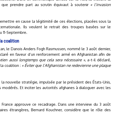
 que prendre part au scrutin équivaut à soutenir
« l’invasion
 remettre en cause la légitimité de ces élections, placées sous la
rnationale. Ils veulent le retrait des troupes basées sur le
 du 11-Septembre.
la coalition
Otan, le Danois Anders Fogh Rasmussen, nommé le 3 août dernier,
 déclaré en faveur d’un renforcement armé en Afghanistan afin de
tien aussi longtemps que cela sera nécessaire »
, a-t-il déclaré,
la coalition :
« Éviter que l’Afghanistan ne redevienne une plaque
t la nouvelle stratégie, impulsée par le président des États-Unis,
 modérés. Et inciter les autorités afghanes à dialoguer avec les
 France approuve ce recadrage. Dans une interview du 3 août
faires étrangères, Bernard Kouchner, considère que le rôle des