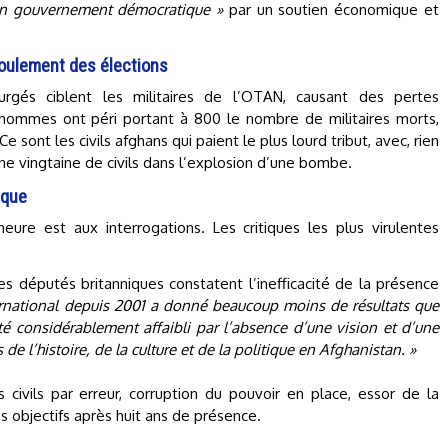
’un gouvernement démocratique »
par un soutien économique et
roulement des élections
surgés ciblent les militaires de l’OTAN, causant des pertes
5 hommes ont péri portant à 800 le nombre de militaires morts,
e sont les civils afghans qui paient le plus lourd tribut, avec, rien
’une vingtaine de civils dans l’explosion d’une bombe.
ique
heure est aux interrogations. Les critiques les plus virulentes
es députés britanniques constatent l’inefficacité de la présence
ternational depuis 2001 a donné beaucoup moins de résultats que
té considérablement affaibli par l’absence d’une vision et d’une
 de l’histoire, de la culture et de la politique en Afghanistan. »
 civils par erreur, corruption du pouvoir en place, essor de la
s objectifs après huit ans de présence.