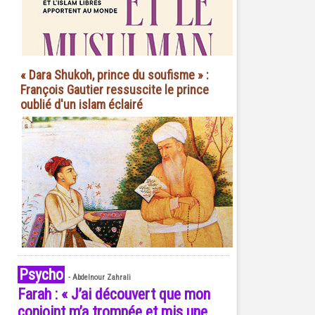
« Dara Shukoh, prince du soufisme » :
François Gautier ressuscite le prince
oublié d'un islam éclairé
Psycho
-
Abdelnour Zahrali
Farah : « J’ai découvert que mon
conjoint m’a trompée et mis une