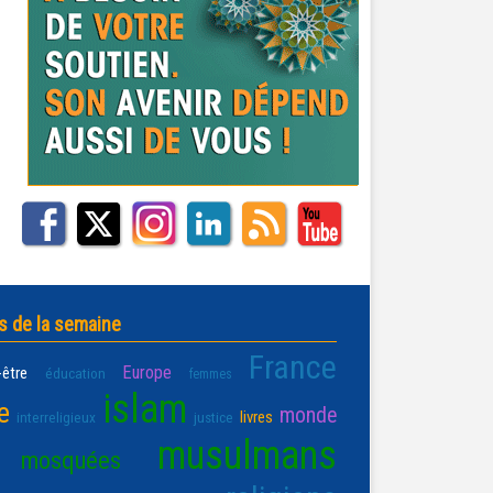
s de la semaine
France
Europe
-être
éducation
femmes
islam
e
monde
livres
interreligieux
justice
musulmans
mosquées