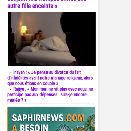
autre fille enceinte »
Inayah : « Je pense au divorce du fait
d’infidélités avant notre mariage religieux, alors
que nous étions en couple »
Rajiya : « Mon mari ne vit plus avec nous, ne
participe pas aux dépenses : suis-je encore
mariée ? »