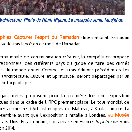
e Architecture. Photo de Nimit Nigam. La mosquée Jama Masjid de
phies Capturer l’esprit du Ramadan
(International Ramadan
velle fois lancé en ce mois de Ramadan.
ernationale de communication créative, la compétition propose
sionnels, des différents pays du globe de faire des clichés
ns du monde entier. Comme les trois éditions précédentes, les
s (Architecture, Culture et Spiritualité) seront départagés par un
 photographique.
rganisateurs proposent pour la première fois une exposition
eçues dans le cadre de l’IRPC prennent place. Le tour mondial de
nier au musée d’Arts islamiques de Malaisie, à Kuala Lumpur. La
au Musée
ptembre avant que l’exposition s’installe à Londres,
Etats-Unis. En attendant, son arrivée en France,
Saphirnews
vous
on 2014.