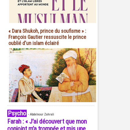
« Dara Shukoh, prince du soufisme » :
François Gautier ressuscite le prince
oublié d'un islam éclairé
Psycho
-
Abdelnour Zahrali
Farah : « J’ai découvert que mon
conjoint m’a trompée et mis une