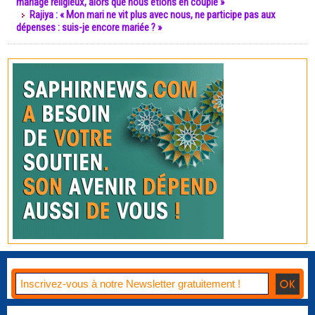
mariage religieux, alors que nous étions en couple »
Rajiya : « Mon mari ne vit plus avec nous, ne participe pas aux
dépenses : suis-je encore mariée ? »