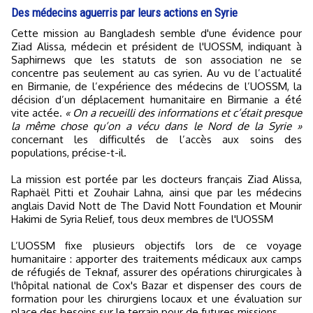
Des médecins aguerris par leurs actions en Syrie
Cette mission au Bangladesh semble d'une évidence pour
Ziad Alissa, médecin et président de l'UOSSM, indiquant à
Saphirnews que les statuts de son association ne se
concentre pas seulement au cas syrien. Au vu de l’actualité
en Birmanie, de l’expérience des médecins de l’UOSSM, la
décision d’un déplacement humanitaire en Birmanie a été
vite actée.
« On a recueilli des informations et c’était presque
la même chose qu’on a vécu dans le Nord de la Syrie »
concernant les difficultés de l’accès aux soins des
populations, précise-t-il.
La mission est portée par les docteurs français Ziad Alissa,
Raphaël Pitti et Zouhair Lahna, ainsi que par les médecins
anglais David Nott de The David Nott Foundation et Mounir
Hakimi de Syria Relief, tous deux membres de l'UOSSM
L’UOSSM fixe plusieurs objectifs lors de ce voyage
humanitaire : apporter des traitements médicaux aux camps
de réfugiés de Teknaf, assurer des opérations chirurgicales à
l'hôpital national de Cox's Bazar et dispenser des cours de
formation pour les chirurgiens locaux et une évaluation sur
place des besoins sur le terrain pour de futures missions.