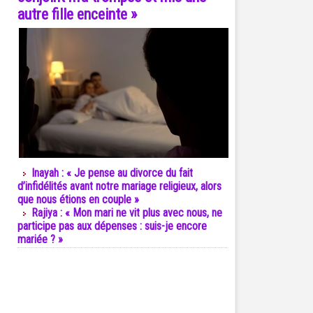
autre fille enceinte »
Inayah : « Je pense au divorce du fait
d’infidélités avant notre mariage religieux, alors
que nous étions en couple »
Rajiya : « Mon mari ne vit plus avec nous, ne
participe pas aux dépenses : suis-je encore
mariée ? »