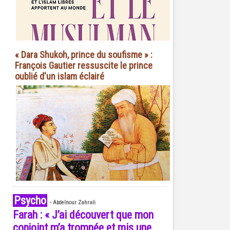
« Dara Shukoh, prince du soufisme » :
François Gautier ressuscite le prince
oublié d'un islam éclairé
Psycho
-
Abdelnour Zahrali
Farah : « J’ai découvert que mon
conjoint m’a trompée et mis une