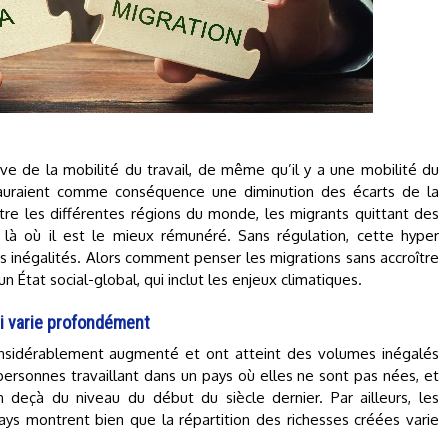
ve de la mobilité du travail, de même qu’il y a une mobilité du
 auraient comme conséquence une diminution des écarts de la
ntre les différentes régions du monde, les migrants quittant des
t là où il est le mieux rémunéré. Sans régulation, cette hyper
es inégalités. Alors comment penser les migrations sans accroître
n État social-global, qui inclut les enjeux climatiques.
i varie profondément
onsidérablement augmenté et ont atteint des volumes inégalés
 personnes travaillant dans un pays où elles ne sont pas nées, et
deçà du niveau du début du siècle dernier. Par ailleurs, les
ays montrent bien que la répartition des richesses créées varie