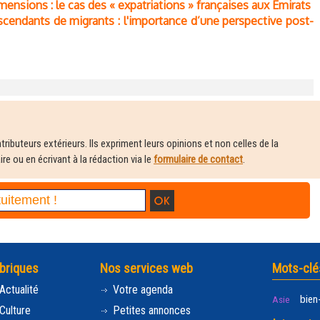
imensions : le cas des « expatriations » françaises aux Emirats
cendants de migrants : l'importance d’une perspective post-
ributeurs extérieurs. Ils expriment leurs opinions et non celles de la
e ou en écrivant à la rédaction via le
formulaire de contact
.
briques
Nos services web
Mots-clé
Actualité
Votre agenda
bien
Asie
Culture
Petites annonces