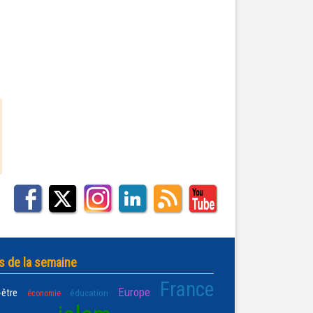
s de la semaine
France
Europe
-être
éducation
économie