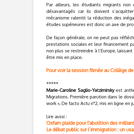
Par ailleurs, les étudiants migrants no
désavantagés car ils doivent s’acquitte
mécanisme ralentit la réduction des inéga
études supérieures est donc un axe de progr
De façon générale, on ne peut pas réfléchir
prestations sociales et leur financement p
non plus se restreindre à l’Europe, laissan
être mis en place.
Pour voir la session filmée au Collège de 
*****
Marie-Caroline Saglio-Yatzimirsky
est anthr
Migrations. Première parution dans le dossi
work », De facto Actu n°2, mis en ligne en j
Lire aussi :
Oxfam plaide pour l'abolition des milliar
Le débat public sur l’immigration : un us