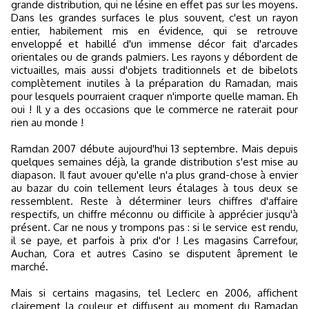
grande distribution, qui ne lésine en effet pas sur les moyens.
Dans les grandes surfaces le plus souvent, c'est un rayon
entier, habilement mis en évidence, qui se retrouve
enveloppé et habillé d'un immense décor fait d'arcades
orientales ou de grands palmiers. Les rayons y débordent de
victuailles, mais aussi d'objets traditionnels et de bibelots
complètement inutiles à la préparation du Ramadan, mais
pour lesquels pourraient craquer n'importe quelle maman. Eh
oui ! Il y a des occasions que le commerce ne raterait pour
rien au monde !
Ramdan 2007 débute aujourd'hui 13 septembre. Mais depuis
quelques semaines déjà, la grande distribution s'est mise au
diapason. Il faut avouer qu'elle n'a plus grand-chose à envier
au bazar du coin tellement leurs étalages à tous deux se
ressemblent. Reste à déterminer leurs chiffres d'affaire
respectifs, un chiffre méconnu ou difficile à apprécier jusqu'à
présent. Car ne nous y trompons pas : si le service est rendu,
il se paye, et parfois à prix d'or ! Les magasins Carrefour,
Auchan, Cora et autres Casino se disputent âprement le
marché.
Mais si certains magasins, tel Leclerc en 2006, affichent
clairement la couleur et diffusent au moment du Ramadan