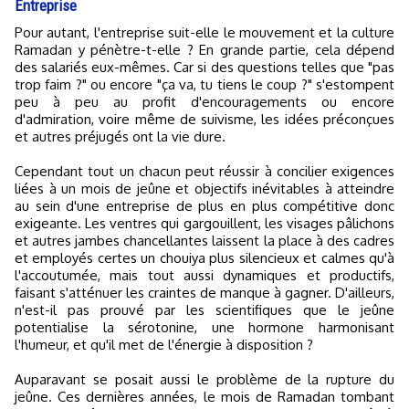
Entreprise
Pour autant, l'entreprise suit-elle le mouvement et la culture
Ramadan y pénètre-t-elle ? En grande partie, cela dépend
des salariés eux-mêmes. Car si des questions telles que "pas
trop faim ?" ou encore "ça va, tu tiens le coup ?" s'estompent
peu à peu au profit d'encouragements ou encore
d'admiration, voire même de suivisme, les idées préconçues
et autres préjugés ont la vie dure.
Cependant tout un chacun peut réussir à concilier exigences
liées à un mois de jeûne et objectifs inévitables à atteindre
au sein d'une entreprise de plus en plus compétitive donc
exigeante. Les ventres qui gargouillent, les visages pâlichons
et autres jambes chancellantes laissent la place à des cadres
et employés certes un chouiya plus silencieux et calmes qu'à
l'accoutumée, mais tout aussi dynamiques et productifs,
faisant s'atténuer les craintes de manque à gagner. D'ailleurs,
n'est-il pas prouvé par les scientifiques que le jeûne
potentialise la sérotonine, une hormone harmonisant
l'humeur, et qu'il met de l'énergie à disposition ?
Auparavant se posait aussi le problème de la rupture du
jeûne. Ces dernières années, le mois de Ramadan tombant