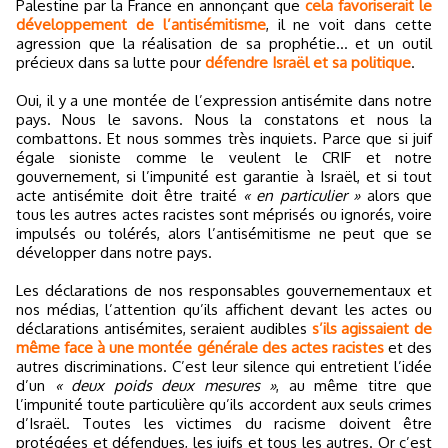
Palestine par la France en annonçant que
cela favoriserait le
développement de l’antisémitisme
, il ne voit dans cette
agression que la réalisation de sa prophétie... et un outil
précieux dans sa lutte pour
défendre Israël et sa politique
.
Oui, il y a une montée de l’expression antisémite dans notre
pays. Nous le savons. Nous la constatons et nous la
combattons. Et nous sommes très inquiets. Parce que si juif
égale sioniste comme le veulent le CRIF et notre
gouvernement, si l’impunité est garantie à Israël, et si tout
acte antisémite doit être traité
« en particulier »
alors que
tous les autres actes racistes sont méprisés ou ignorés, voire
impulsés ou tolérés, alors l’antisémitisme ne peut que se
développer dans notre pays.
Les déclarations de nos responsables gouvernementaux et
nos médias, l’attention qu’ils affichent devant les actes ou
déclarations antisémites, seraient audibles
s’ils agissaient de
même face à une montée générale des actes racistes
et des
autres discriminations. C’est leur silence qui entretient l’idée
d’un
« deux poids deux mesures »
, au même titre que
l’impunité toute particulière qu’ils accordent aux seuls crimes
d’Israël. Toutes les victimes du racisme doivent être
protégées et défendues, les juifs et tous les autres. Or c’est