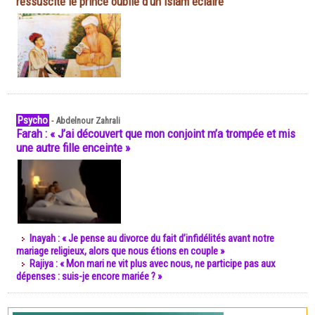
ressuscite le prince oublié d'un islam éclairé
Psycho
-
Abdelnour Zahrali
Farah : « J’ai découvert que mon conjoint m’a trompée et mis
une autre fille enceinte »
Inayah : « Je pense au divorce du fait d’infidélités avant notre
mariage religieux, alors que nous étions en couple »
Rajiya : « Mon mari ne vit plus avec nous, ne participe pas aux
dépenses : suis-je encore mariée ? »