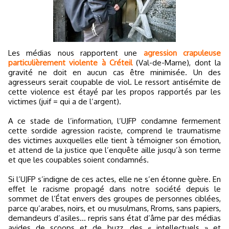
Les médias nous rapportent une
agression crapuleuse
particulièrement violente à Créteil
(Val-de-Marne), dont la
gravité ne doit en aucun cas être minimisée. Un des
agresseurs serait coupable de viol. Le ressort antisémite de
cette violence est étayé par les propos rapportés par les
victimes (juif = qui a de l’argent).
A ce stade de l’information, l’UJFP condamne fermement
cette sordide agression raciste, comprend le traumatisme
des victimes auxquelles elle tient à témoigner son émotion,
et attend de la justice que l’enquête aille jusqu’à son terme
et que les coupables soient condamnés.
Si l’UJFP s’indigne de ces actes, elle ne s’en étonne guère. En
effet le racisme propagé dans notre société depuis le
sommet de l’État envers des groupes de personnes ciblées,
parce qu’arabes, noirs, et ou musulmans, Rroms, sans papiers,
demandeurs d’asiles... repris sans état d’âme par des médias
avides de scoops et de buzz, des « intellectuels » et