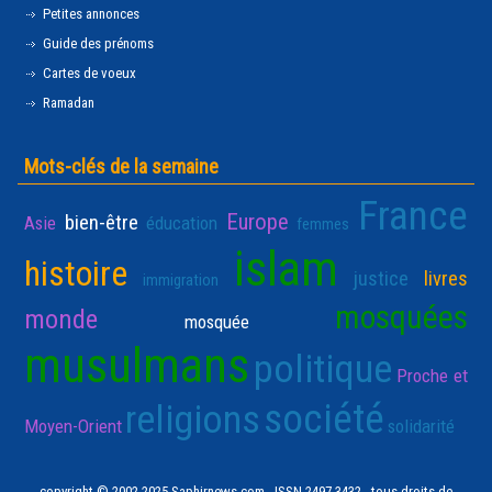
Petites annonces
Guide des prénoms
Cartes de voeux
Ramadan
Mots-clés de la semaine
France
Europe
bien-être
Asie
éducation
femmes
islam
histoire
justice
livres
immigration
mosquées
monde
mosquée
musulmans
politique
Proche et
société
religions
Moyen-Orient
solidarité
copyright © 2002-2025 Saphirnews.com - ISSN 2497-3432 - tous droits de